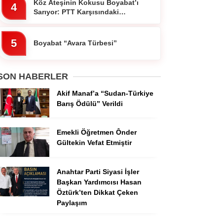
Köz Ateşinin Kokusu Boyabat’ı
4
Sarıyor: PTT Karşısındaki
Ocakbaşında Fiyatlar Cebi
Yakmıyor!”
5
Boyabat “Avara Türbesi”
SON HABERLER
Akif Manaf’a “Sudan-Türkiye
Barış Ödülü” Verildi
Emekli Öğretmen Ônder
Gültekin Vefat Etmiştir
Anahtar Parti Siyasi İşler
Başkan Yardımcısı Hasan
Öztürk’ten Dikkat Çeken
Paylaşım