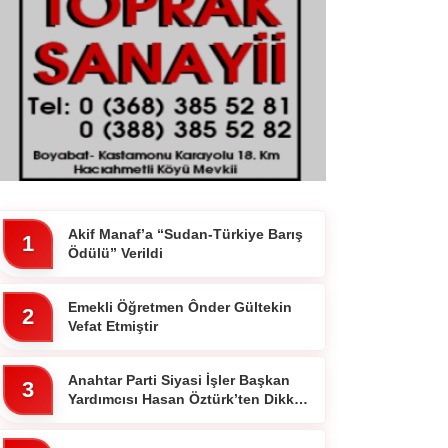
Akif Manaf’a “Sudan-Türkiye Barış
1
Ödülü” Verildi
Emekli Öğretmen Ônder Gültekin
2
Vefat Etmiştir
Anahtar Parti Siyasi İşler Başkan
3
Yardımcısı Hasan Öztürk’ten Dikkat
Çeken Paylaşım