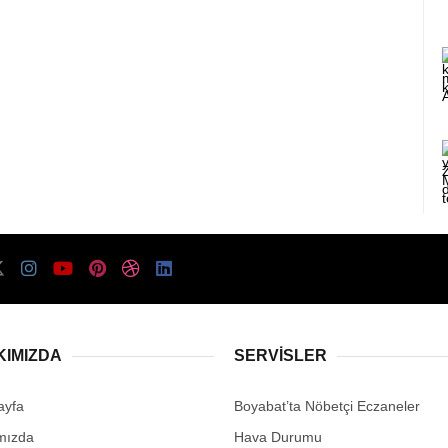
KIMIZDA
SERVISLER
ayfa
Boyabat’ta Nöbetçi Eczaneler
mızda
Hava Durumu