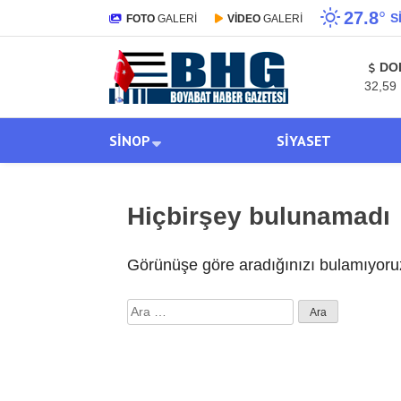
27.8
°
S
FOTO
GALERİ
VİDEO
GALERİ
DO
32,59
SINOP
SIYASET
Hiçbirşey bulunamadı
Görünüşe göre aradığınızı bulamıyoruz
Arama: