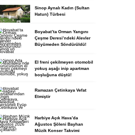
Sinop Aynalı Kadın (Sultan
Hatun) Türbesi
Boyabat’ta Orman Yangını
Çeşme Deresi’ndeki Alevler
Büyümeden Söndürüldü!
El freni çekilmeyen otomobil
yokuş aşağı inip apartman
boşluğuna düştü!
Ramazan Çetinkaya Vefat
Etmiştir
Harbiye Açık Hava’da
Ağustos Şöleni Bayhan
Müzik Konser Takvimi