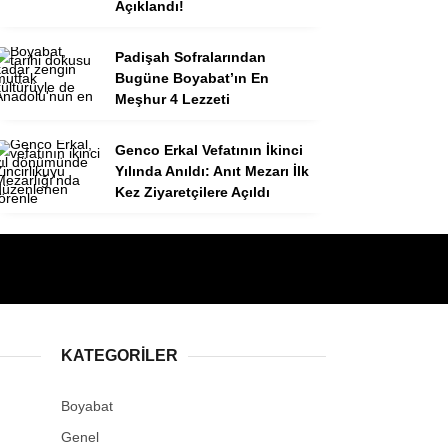
Açıklandı!
Padişah Sofralarından
Bugüne Boyabat’ın En
Meşhur 4 Lezzeti
Genco Erkal Vefatının İkinci
Yılında Anıldı: Anıt Mezarı İlk
Kez Ziyaretçilere Açıldı
KATEGORILER
Boyabat
Genel