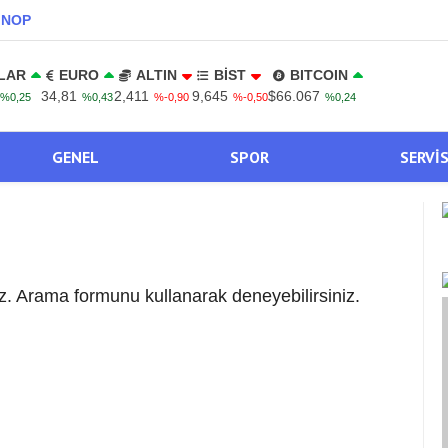
INOP
LAR
EURO
ALTIN
BİST
BITCOIN
34,81
2,411
9,645
$66.067
%0,25
%0,43
%-0,90
%-0,50
%0,24
GENEL
SPOR
SERVI
. Arama formunu kullanarak deneyebilirsiniz.