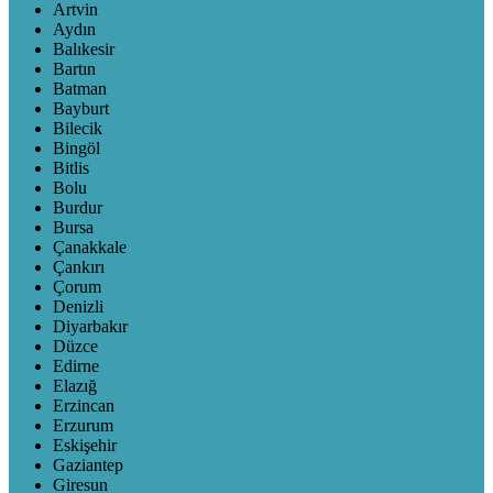
Artvin
Aydın
Balıkesir
Bartın
Batman
Bayburt
Bilecik
Bingöl
Bitlis
Bolu
Burdur
Bursa
Çanakkale
Çankırı
Çorum
Denizli
Diyarbakır
Düzce
Edirne
Elazığ
Erzincan
Erzurum
Eskişehir
Gaziantep
Giresun