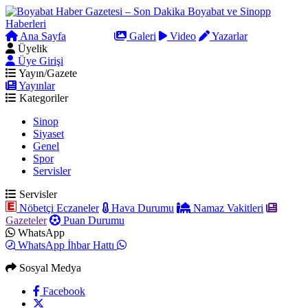
Ana Sayfa
Arama
Galeri
Video
Yazarlar
Üyelik
Üye Girişi
Yayın/Gazete
Yayınlar
Kategoriler
Sinop
Siyaset
Genel
Spor
Servisler
Servisler
Nöbetçi Eczaneler
Hava Durumu
Namaz Vakitleri
Gazeteler
Puan Durumu
WhatsApp
WhatsApp İhbar Hattı
Sosyal Medya
Facebook