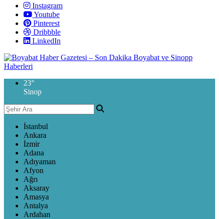
Instagram
Youtube
Pinterest
Dribbble
LinkedIn
23
°
Sinop
İstanbul
Ankara
İzmir
Adana
Adıyaman
Afyon
Ağrı
Aksaray
Amasya
Antalya
Ardahan