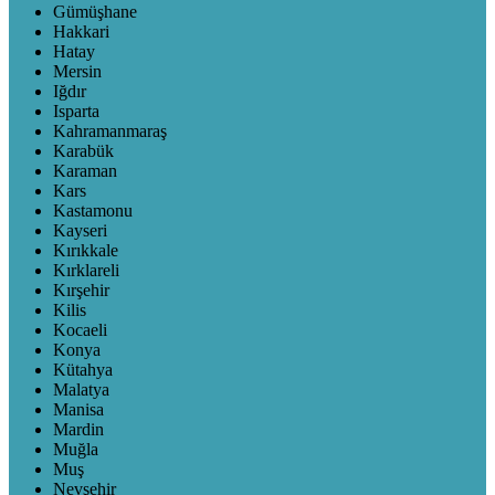
Gümüşhane
Hakkari
Hatay
Mersin
Iğdır
Isparta
Kahramanmaraş
Karabük
Karaman
Kars
Kastamonu
Kayseri
Kırıkkale
Kırklareli
Kırşehir
Kilis
Kocaeli
Konya
Kütahya
Malatya
Manisa
Mardin
Muğla
Muş
Nevşehir