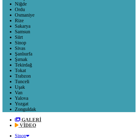
Niğde
Ordu
Osmaniye
Rize
Sakarya
Samsun
Siirt
Sinop
Sivas
Şanlıurfa
Şırnak
Tekirdağ
Tokat
Trabzon
Tunceli
Uşak
Van
Yalova
Yozgat
Zonguldak
GALERİ
VİDEO
Sinop