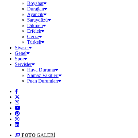
Boyabat
Durağan
Ayancık
Saraydüzü
Dikmen
Erfelek
Gerze
Türkeli
Siyaset
Genel
Spor
Servisler
Hava Durumu
Namaz Vakitleri
Puan Durumları
FOTO
GALERİ