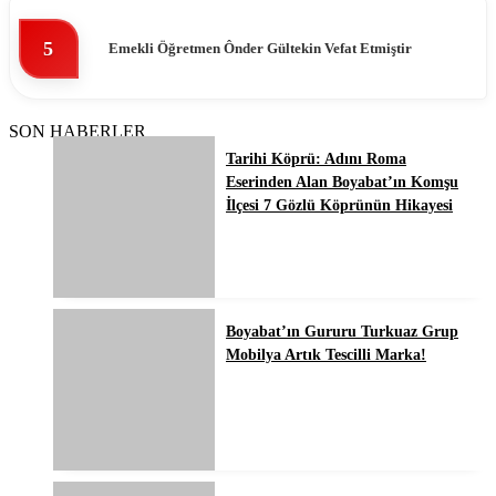
5
Emekli Öğretmen Ônder Gültekin Vefat Etmiştir
SON HABERLER
Tarihi Köprü: Adını Roma
Eserinden Alan Boyabat’ın Komşu
İlçesi 7 Gözlü Köprünün Hikayesi
Boyabat’ın Gururu Turkuaz Grup
Mobilya Artık Tescilli Marka!