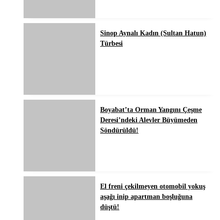
Sinop Aynalı Kadın (Sultan Hatun)
Türbesi
Boyabat’ta Orman Yangını Çeşme
Deresi’ndeki Alevler Büyümeden
Söndürüldü!
El freni çekilmeyen otomobil yokuş
aşağı inip apartman boşluğuna
düştü!