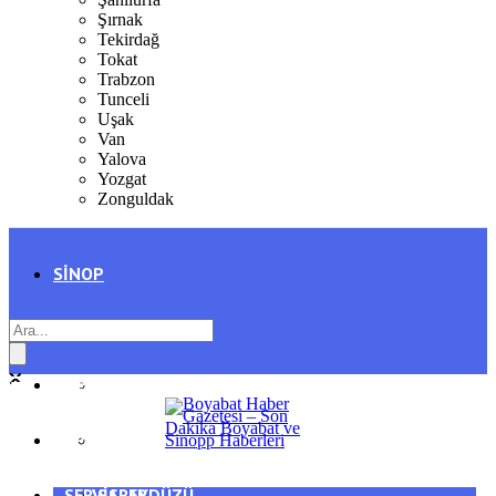
Şırnak
Tekirdağ
Tokat
Trabzon
Tunceli
Uşak
Van
Yalova
Yozgat
Zonguldak
SINOP
SIYASET
BOYABAT
GENEL
DURAĞAN
SPOR
AYANCIK
SERVISLER
SARAYDÜZÜ