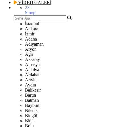
VİDEO
GALERİ
23
°
Sinop
İstanbul
Ankara
İzmir
Adana
Adıyaman
Afyon
Ağrı
Aksaray
Amasya
Antalya
Ardahan
Artvin
Aydın
Balıkesir
Bartın
Batman
Bayburt
Bilecik
Bingöl
Bitlis
Bolu