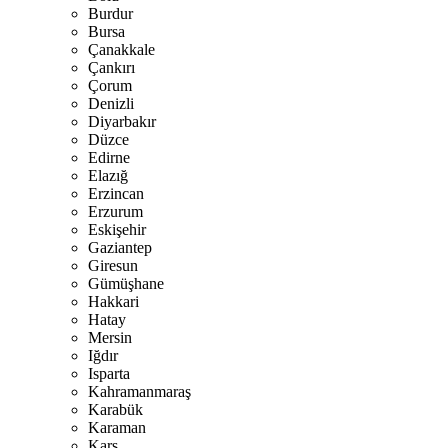
Burdur
Bursa
Çanakkale
Çankırı
Çorum
Denizli
Diyarbakır
Düzce
Edirne
Elazığ
Erzincan
Erzurum
Eskişehir
Gaziantep
Giresun
Gümüşhane
Hakkari
Hatay
Mersin
Iğdır
Isparta
Kahramanmaraş
Karabük
Karaman
Kars