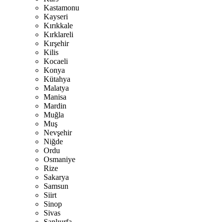
Kastamonu
Kayseri
Kırıkkale
Kırklareli
Kırşehir
Kilis
Kocaeli
Konya
Kütahya
Malatya
Manisa
Mardin
Muğla
Muş
Nevşehir
Niğde
Ordu
Osmaniye
Rize
Sakarya
Samsun
Siirt
Sinop
Sivas
Şanlıurfa