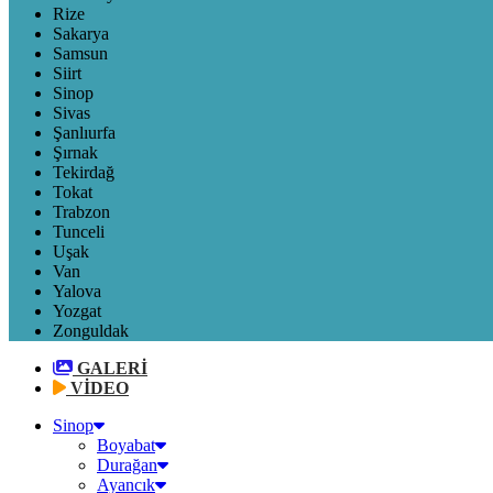
Rize
Sakarya
Samsun
Siirt
Sinop
Sivas
Şanlıurfa
Şırnak
Tekirdağ
Tokat
Trabzon
Tunceli
Uşak
Van
Yalova
Yozgat
Zonguldak
GALERİ
VİDEO
Sinop
Boyabat
Durağan
Ayancık