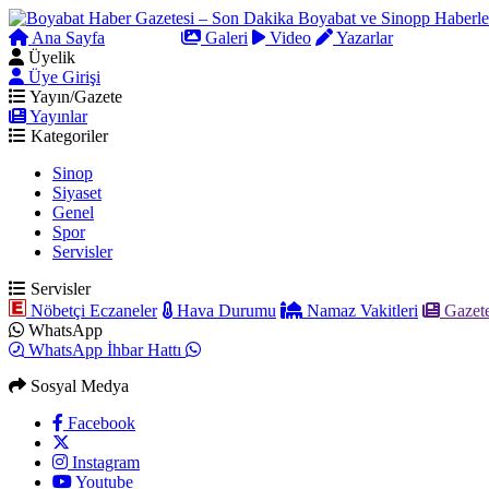
Ana Sayfa
Arama
Galeri
Video
Yazarlar
Üyelik
Üye Girişi
Yayın/Gazete
Yayınlar
Kategoriler
Sinop
Siyaset
Genel
Spor
Servisler
Servisler
Nöbetçi Eczaneler
Hava Durumu
Namaz Vakitleri
Gazete
WhatsApp
WhatsApp İhbar Hattı
Sosyal Medya
Facebook
Instagram
Youtube