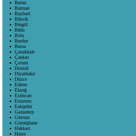
Bartın
Batman
Bayburt
Bilecik
Bingöl
Bitlis
Bolu
Burdur
Bursa
Çanakkale
Çankırı
Çorum
Denizli
Diyarbakır
Düzce
Edirne
Elazığ
Erzincan
Erzurum
Eskişehir
Gaziantep
Giresun
Gümüşhane
Hakkari
Hatay