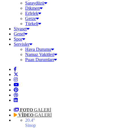
Saraydüzü
Dikmen
Erfelek
Gerze
Türkeli
Siyaset
Genel
Spor
Servisler
Hava Durumu
Namaz Vakitleri
Puan Durumları
FOTO
GALERİ
VİDEO
GALERİ
20.4
°
Sinop