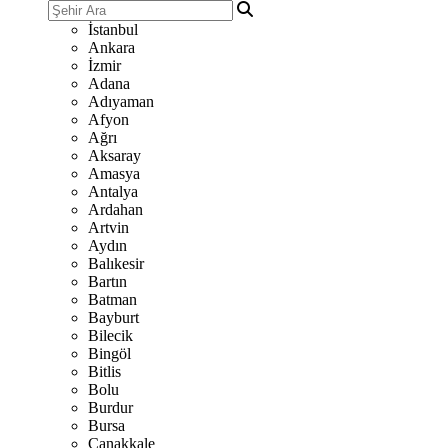
İstanbul
Ankara
İzmir
Adana
Adıyaman
Afyon
Ağrı
Aksaray
Amasya
Antalya
Ardahan
Artvin
Aydın
Balıkesir
Bartın
Batman
Bayburt
Bilecik
Bingöl
Bitlis
Bolu
Burdur
Bursa
Çanakkale