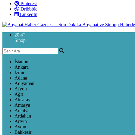
Pinterest
Dribbble
LinkedIn
20.4
°
Sinop
İstanbul
Ankara
İzmir
Adana
Adıyaman
Afyon
Ağrı
Aksaray
Amasya
Antalya
Ardahan
Artvin
Aydın
Balıkesir