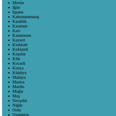
Mersin
Iğdır
Isparta
Kahramanmaraş
Karabük
Karaman
Kars
Kastamonu
Kayseri
Kırıkkale
Kırklareli
Kırşehir
Kilis
Kocaeli
Konya
Kütahya
Malatya
Manisa
Mardin
Muğla
Muş
Nevşehir
Niğde
Ordu
Osmaniye