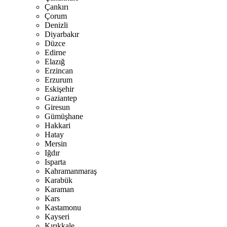
Çankırı
Çorum
Denizli
Diyarbakır
Düzce
Edirne
Elazığ
Erzincan
Erzurum
Eskişehir
Gaziantep
Giresun
Gümüşhane
Hakkari
Hatay
Mersin
Iğdır
Isparta
Kahramanmaraş
Karabük
Karaman
Kars
Kastamonu
Kayseri
Kırıkkale