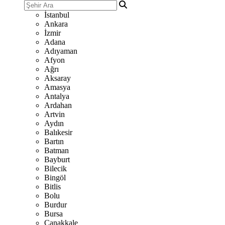
İstanbul
Ankara
İzmir
Adana
Adıyaman
Afyon
Ağrı
Aksaray
Amasya
Antalya
Ardahan
Artvin
Aydın
Balıkesir
Bartın
Batman
Bayburt
Bilecik
Bingöl
Bitlis
Bolu
Burdur
Bursa
Çanakkale