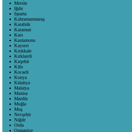
Mersin
Iğdır
Isparta
Kahramanmaraş
Karabük
Karaman
Kars
Kastamonu
Kayseri
Kırıkkale
Kırklareli
Kırşehir
Kilis
Kocaeli
Konya
Kütahya
Malatya
Manisa
Mardin
Muğla
Muş
Nevşehir
Niğde
Ordu
Osmaniye