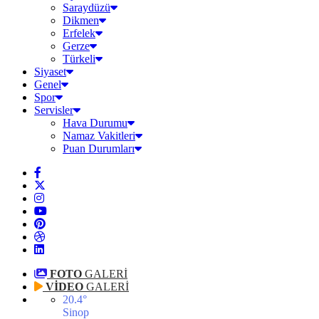
Saraydüzü
Dikmen
Erfelek
Gerze
Türkeli
Siyaset
Genel
Spor
Servisler
Hava Durumu
Namaz Vakitleri
Puan Durumları
FOTO
GALERİ
VİDEO
GALERİ
20.4
°
Sinop