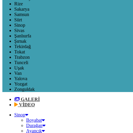
Rize
Sakarya
Samsun
Siirt
Sinop
Sivas
Şanlıurfa
Şırnak
Tekirdağ
Tokat
Trabzon
Tunceli
Uşak
Van
Yalova
Yozgat
Zonguldak
GALERİ
VİDEO
Sinop
Boyabat
Durağan
Ayancık