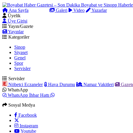
Ana Sayfa
Arama
Galeri
Video
Yazarlar
Üyelik
Üye Girişi
Yayın/Gazete
Yayınlar
Kategoriler
Sinop
Siyaset
Genel
Spor
Servisler
Servisler
Nöbetçi Eczaneler
Hava Durumu
Namaz Vakitleri
Gazete
WhatsApp
WhatsApp İhbar Hattı
Sosyal Medya
Facebook
Instagram
Youtube