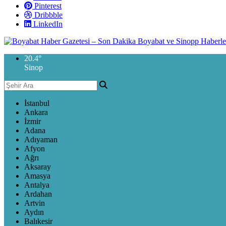
Pinterest
Dribbble
LinkedIn
20.4
°
Sinop
İstanbul
Ankara
İzmir
Adana
Adıyaman
Afyon
Ağrı
Aksaray
Amasya
Antalya
Ardahan
Artvin
Aydın
Balıkesir