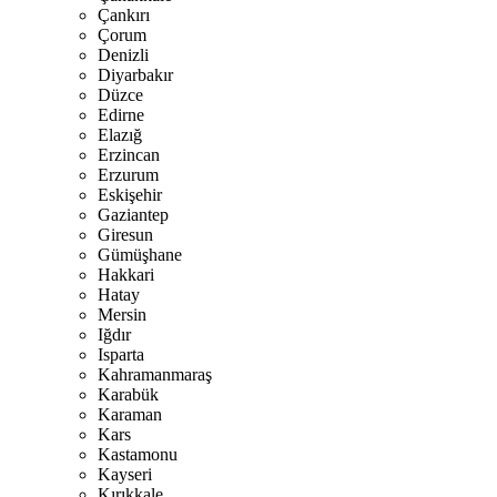
Çankırı
Çorum
Denizli
Diyarbakır
Düzce
Edirne
Elazığ
Erzincan
Erzurum
Eskişehir
Gaziantep
Giresun
Gümüşhane
Hakkari
Hatay
Mersin
Iğdır
Isparta
Kahramanmaraş
Karabük
Karaman
Kars
Kastamonu
Kayseri
Kırıkkale