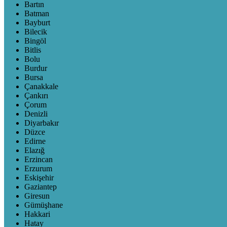
Bartın
Batman
Bayburt
Bilecik
Bingöl
Bitlis
Bolu
Burdur
Bursa
Çanakkale
Çankırı
Çorum
Denizli
Diyarbakır
Düzce
Edirne
Elazığ
Erzincan
Erzurum
Eskişehir
Gaziantep
Giresun
Gümüşhane
Hakkari
Hatay