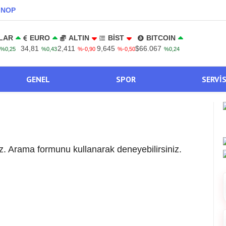
INOP
LAR
EURO
ALTIN
BİST
BITCOIN
34,81
2,411
9,645
$66.067
%0,25
%0,43
%-0,90
%-0,50
%0,24
GENEL
SPOR
SERVI
. Arama formunu kullanarak deneyebilirsiniz.