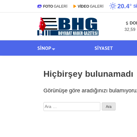
20.4
°
S
FOTO
GALERİ
VİDEO
GALERİ
DO
32,59
SINOP
SIYASET
Hiçbirşey bulunamadı
Görünüşe göre aradığınızı bulamıyoruz
Arama: