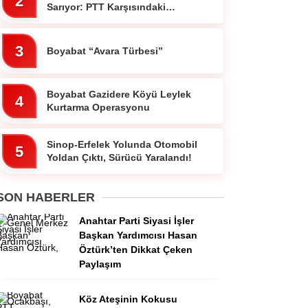
2
Sarıyor: PTT Karşısındaki
Ocakbaşında Fiyatlar Cebi
Yakmıyor!”
3
Boyabat “Avara Türbesi”
Boyabat Gazidere Köyü Leylek
4
Kurtarma Operasyonu
Sinop-Erfelek Yolunda Otomobil
5
Yoldan Çıktı, Sürücü Yaralandı!
SON HABERLER
Anahtar Parti Siyasi İşler
Başkan Yardımcısı Hasan
Öztürk’ten Dikkat Çeken
Paylaşım
Köz Ateşinin Kokusu