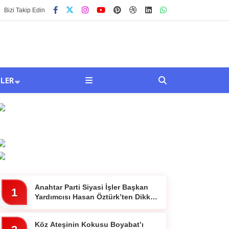
Bizi Takip Edin
SLER
Anahtar Parti Siyasi İşler Başkan
1
Yardımcısı Hasan Öztürk’ten Dikkat
Çeken Paylaşım
Köz Ateşinin Kokusu Boyabat’ı