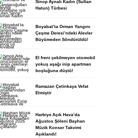
Sinop Aynalı Kadın (Sultan
Hatun) Türbesi
Boyabat’ta Orman Yangını
Çeşme Deresi’ndeki Alevler
Büyümeden Söndürüldü!
El freni çekilmeyen otomobil
yokuş aşağı inip apartman
boşluğuna düştü!
Ramazan Çetinkaya Vefat
Etmiştir
Harbiye Açık Hava’da
Ağustos Şöleni Bayhan
Müzik Konser Takvimi
Açıklandı!