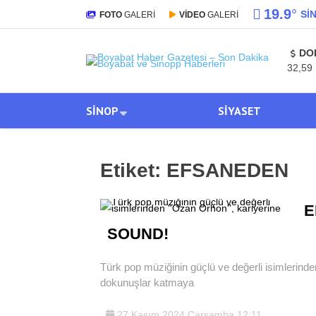
19.9
°
SI
FOTO
GALERİ
VİDEO
GALERİ
DO
32,59
SINOP
SIYASET
Etiket:
EFSANEDEN
E
SOUND!
Türk pop müziğinin güçlü ve değerli isimlerinde
dokunuşlar katmaya
27 Kasım 2024 Çarşamba 12:11