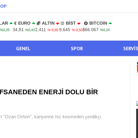
NOP
LAR
EURO
ALTIN
BİST
BITCOIN
34,81
2,411
9,645
$66.067
%0,25
%0,43
%-0,90
%-0,50
%0,24
GENEL
SPOR
SERVI
FSANEDEN ENERJİ DOLU BİR
n ''Ozan Orhon'', kariyerine hız kesmeden yenilikçi