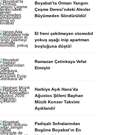
Boyabat’ta Orman Yangını
Çeşme Deresi’ndeki Alevler
Büyümeden Söndürüldü!
El freni çekilmeyen otomobil
yokuş aşağı inip apartman
boşluğuna düştü!
Ramazan Çetinkaya Vefat
Etmiştir
Harbiye Açık Hava’da
Ağustos Şöleni Bayhan
Müzik Konser Takvimi
Açıklandı!
Padişah Sofralarından
Bugüne Boyabat’ın En