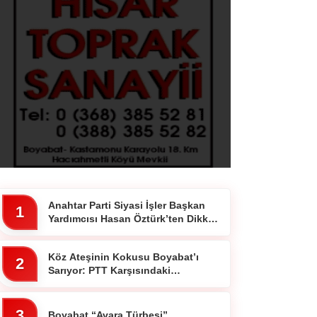
Anahtar Parti Siyasi İşler Başkan
1
Yardımcısı Hasan Öztürk’ten Dikkat
Çeken Paylaşım
Köz Ateşinin Kokusu Boyabat’ı
2
Sarıyor: PTT Karşısındaki
Ocakbaşında Fiyatlar Cebi
Yakmıyor!”
3
Boyabat “Avara Türbesi”