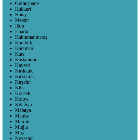
Gümüşhane
Hakkari
Hatay
Mersin
Iğdır
Isparta
Kahramanmaraş
Karabük
Karaman
Kars
Kastamonu
Kayseri
Kırıkkale
Kırklareli
Kırşehir
Kilis
Kocaeli
Konya
Kütahya
Malatya
Manisa
Mardin
Muğla
Muş
Nevşehir