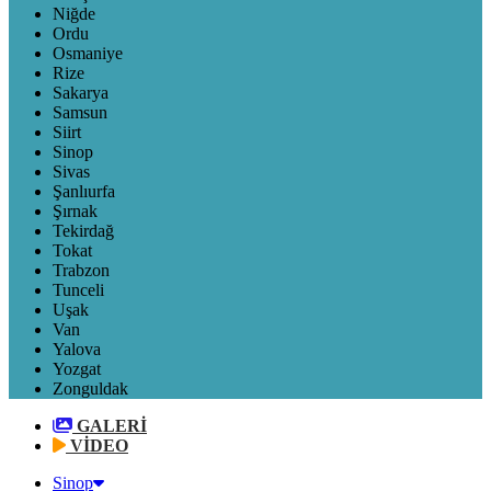
Niğde
Ordu
Osmaniye
Rize
Sakarya
Samsun
Siirt
Sinop
Sivas
Şanlıurfa
Şırnak
Tekirdağ
Tokat
Trabzon
Tunceli
Uşak
Van
Yalova
Yozgat
Zonguldak
GALERİ
VİDEO
Sinop