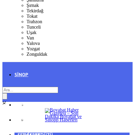
Şırnak
Tekirdağ
Tokat
Trabzon
Tunceli
Uşak
Van
Yalova
Yozgat
Zonguldak
SINOP
SIYASET
BOYABAT
GENEL
DURAĞAN
SPOR
AYANCIK
SERVISLER
SARAYDÜZÜ