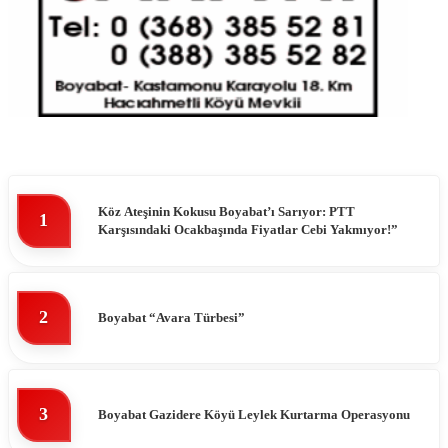
Köz Ateşinin Kokusu Boyabat’ı Sarıyor: PTT
1
Karşısındaki Ocakbaşında Fiyatlar Cebi Yakmıyor!”
2
Boyabat “Avara Türbesi”
3
Boyabat Gazidere Köyü Leylek Kurtarma Operasyonu