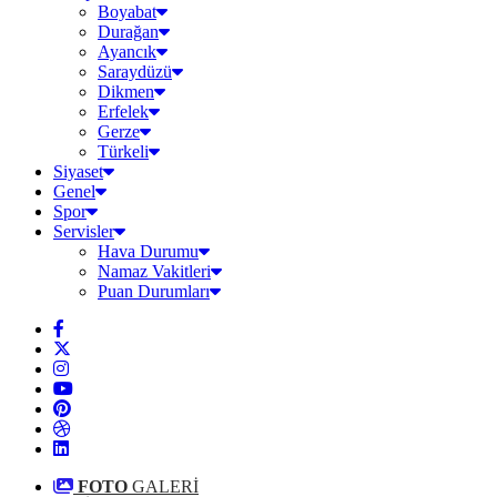
Boyabat
Durağan
Ayancık
Saraydüzü
Dikmen
Erfelek
Gerze
Türkeli
Siyaset
Genel
Spor
Servisler
Hava Durumu
Namaz Vakitleri
Puan Durumları
FOTO
GALERİ