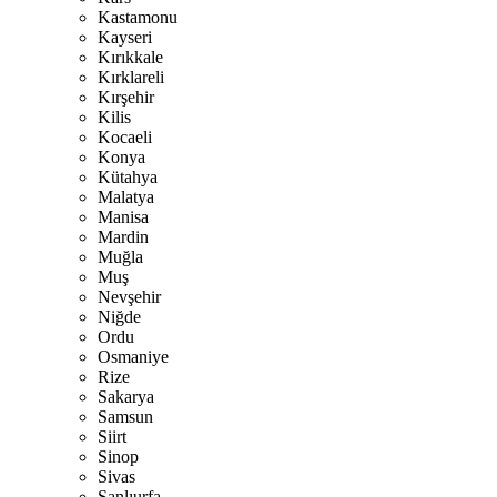
Kastamonu
Kayseri
Kırıkkale
Kırklareli
Kırşehir
Kilis
Kocaeli
Konya
Kütahya
Malatya
Manisa
Mardin
Muğla
Muş
Nevşehir
Niğde
Ordu
Osmaniye
Rize
Sakarya
Samsun
Siirt
Sinop
Sivas
Şanlıurfa