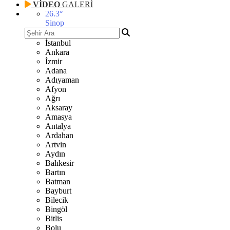
VİDEO
GALERİ
26.3
°
Sinop
İstanbul
Ankara
İzmir
Adana
Adıyaman
Afyon
Ağrı
Aksaray
Amasya
Antalya
Ardahan
Artvin
Aydın
Balıkesir
Bartın
Batman
Bayburt
Bilecik
Bingöl
Bitlis
Bolu