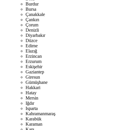
Burdur
Bursa
Çanakkale
Çankırı
Çorum
Denizli
Diyarbakır
Düzce
Edirne
Elazığ
Erzincan
Erzurum
Eskişehir
Gaziantep
Giresun
Gümüşhane
Hakkari
Hatay
Mersin
Iğdır
Isparta
Kahramanmaraş
Karabük
Karaman
Kars