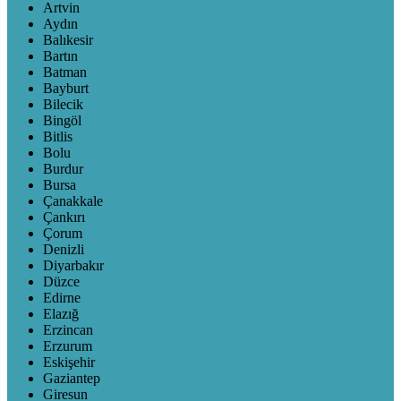
Artvin
Aydın
Balıkesir
Bartın
Batman
Bayburt
Bilecik
Bingöl
Bitlis
Bolu
Burdur
Bursa
Çanakkale
Çankırı
Çorum
Denizli
Diyarbakır
Düzce
Edirne
Elazığ
Erzincan
Erzurum
Eskişehir
Gaziantep
Giresun