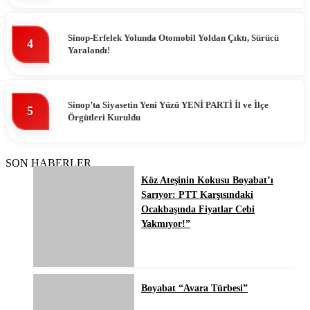
Sinop-Erfelek Yolunda Otomobil Yoldan Çıktı, Sürücü
4
Yaralandı!
Sinop’ta Siyasetin Yeni Yüzü YENİ PARTİ İl ve İlçe
5
Örgütleri Kuruldu
SON HABERLER
Köz Ateşinin Kokusu Boyabat’ı
Sarıyor: PTT Karşısındaki
Ocakbaşında Fiyatlar Cebi
Yakmıyor!”
Boyabat “Avara Türbesi”