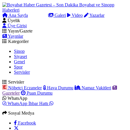
Ana Sayfa
Arama
Galeri
Video
Yazarlar
Üyelik
Üye Girişi
Yayın/Gazete
Yayınlar
Kategoriler
Sinop
Siyaset
Genel
Spor
Servisler
Servisler
Nöbetçi Eczaneler
Hava Durumu
Namaz Vakitleri
Gazeteler
Puan Durumu
WhatsApp
WhatsApp İhbar Hattı
Sosyal Medya
Facebook