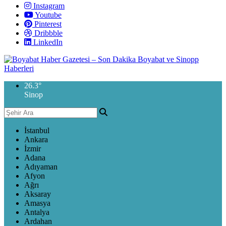
Instagram
Youtube
Pinterest
Dribbble
LinkedIn
26.3
°
Sinop
İstanbul
Ankara
İzmir
Adana
Adıyaman
Afyon
Ağrı
Aksaray
Amasya
Antalya
Ardahan