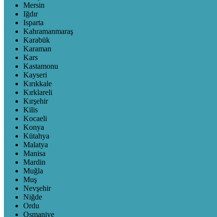
Mersin
Iğdır
Isparta
Kahramanmaraş
Karabük
Karaman
Kars
Kastamonu
Kayseri
Kırıkkale
Kırklareli
Kırşehir
Kilis
Kocaeli
Konya
Kütahya
Malatya
Manisa
Mardin
Muğla
Muş
Nevşehir
Niğde
Ordu
Osmaniye