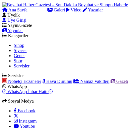
Ana Sayfa
Arama
Galeri
Video
Yazarlar
Üyelik
Üye Girişi
Yayın/Gazete
Yayınlar
Kategoriler
Sinop
Siyaset
Genel
Spor
Servisler
Servisler
Nöbetçi Eczaneler
Hava Durumu
Namaz Vakitleri
Gazete
WhatsApp
WhatsApp İhbar Hattı
Sosyal Medya
Facebook
Instagram
Youtube