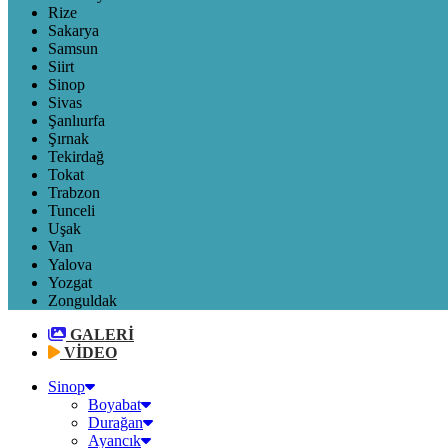
Rize
Sakarya
Samsun
Siirt
Sinop
Sivas
Şanlıurfa
Şırnak
Tekirdağ
Tokat
Trabzon
Tunceli
Uşak
Van
Yalova
Yozgat
Zonguldak
GALERİ
VİDEO
Sinop
Boyabat
Durağan
Ayancık