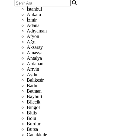
İstanbul
Ankara
İzmir
Adana
Adıyaman
Afyon
Ağrı
Aksaray
Amasya
Antalya
Ardahan
Artvin
Aydın
Balıkesir
Bartın
Batman
Bayburt
Bilecik
Bingöl
Bitlis
Bolu
Burdur
Bursa
Çanakkale