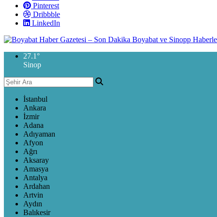
Pinterest
Dribbble
LinkedIn
27.1
°
Sinop
İstanbul
Ankara
İzmir
Adana
Adıyaman
Afyon
Ağrı
Aksaray
Amasya
Antalya
Ardahan
Artvin
Aydın
Balıkesir