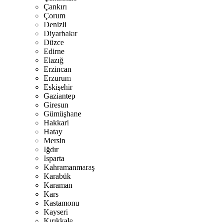
Çankırı
Çorum
Denizli
Diyarbakır
Düzce
Edirne
Elazığ
Erzincan
Erzurum
Eskişehir
Gaziantep
Giresun
Gümüşhane
Hakkari
Hatay
Mersin
Iğdır
Isparta
Kahramanmaraş
Karabük
Karaman
Kars
Kastamonu
Kayseri
Kırıkkale