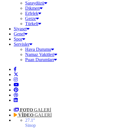
Saraydüzü
Dikmen
Erfelek
Gerze
Türkeli
Siyaset
Genel
Spor
Servisler
Hava Durumu
Namaz Vakitleri
Puan Durumları
FOTO
GALERİ
VİDEO
GALERİ
27.1
°
Sinop