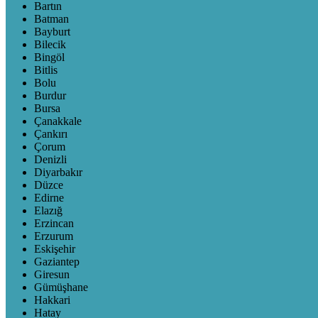
Bartın
Batman
Bayburt
Bilecik
Bingöl
Bitlis
Bolu
Burdur
Bursa
Çanakkale
Çankırı
Çorum
Denizli
Diyarbakır
Düzce
Edirne
Elazığ
Erzincan
Erzurum
Eskişehir
Gaziantep
Giresun
Gümüşhane
Hakkari
Hatay