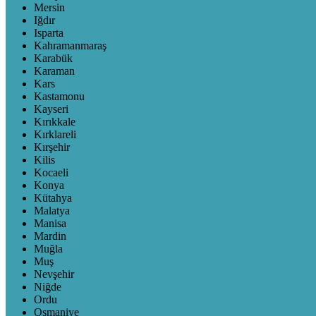
Mersin
Iğdır
Isparta
Kahramanmaraş
Karabük
Karaman
Kars
Kastamonu
Kayseri
Kırıkkale
Kırklareli
Kırşehir
Kilis
Kocaeli
Konya
Kütahya
Malatya
Manisa
Mardin
Muğla
Muş
Nevşehir
Niğde
Ordu
Osmaniye