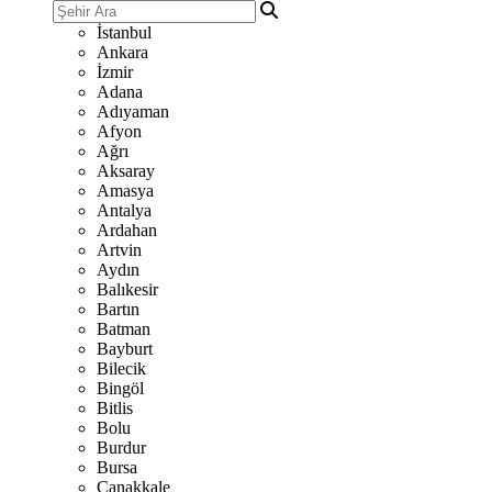
İstanbul
Ankara
İzmir
Adana
Adıyaman
Afyon
Ağrı
Aksaray
Amasya
Antalya
Ardahan
Artvin
Aydın
Balıkesir
Bartın
Batman
Bayburt
Bilecik
Bingöl
Bitlis
Bolu
Burdur
Bursa
Çanakkale