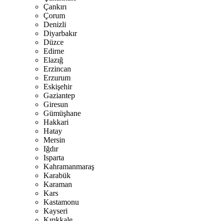
Çankırı
Çorum
Denizli
Diyarbakır
Düzce
Edirne
Elazığ
Erzincan
Erzurum
Eskişehir
Gaziantep
Giresun
Gümüşhane
Hakkari
Hatay
Mersin
Iğdır
Isparta
Kahramanmaraş
Karabük
Karaman
Kars
Kastamonu
Kayseri
Kırıkkale