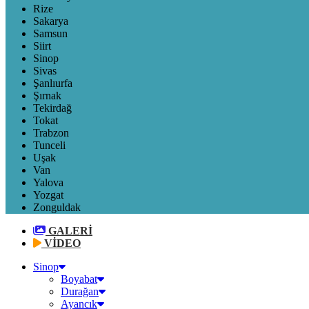
Rize
Sakarya
Samsun
Siirt
Sinop
Sivas
Şanlıurfa
Şırnak
Tekirdağ
Tokat
Trabzon
Tunceli
Uşak
Van
Yalova
Yozgat
Zonguldak
GALERİ
VİDEO
Sinop
Boyabat
Durağan
Ayancık