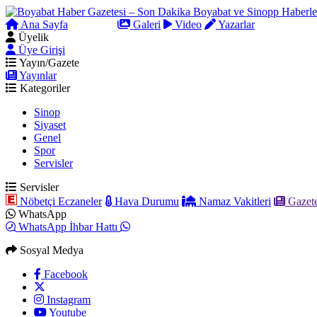
Ana Sayfa
Arama
Galeri
Video
Yazarlar
Üyelik
Üye Girişi
Yayın/Gazete
Yayınlar
Kategoriler
Sinop
Siyaset
Genel
Spor
Servisler
Servisler
Nöbetçi Eczaneler
Hava Durumu
Namaz Vakitleri
Gazete
WhatsApp
WhatsApp İhbar Hattı
Sosyal Medya
Facebook
Instagram
Youtube