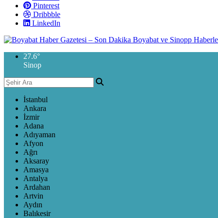
Pinterest
Dribbble
LinkedIn
27.6
°
Sinop
İstanbul
Ankara
İzmir
Adana
Adıyaman
Afyon
Ağrı
Aksaray
Amasya
Antalya
Ardahan
Artvin
Aydın
Balıkesir