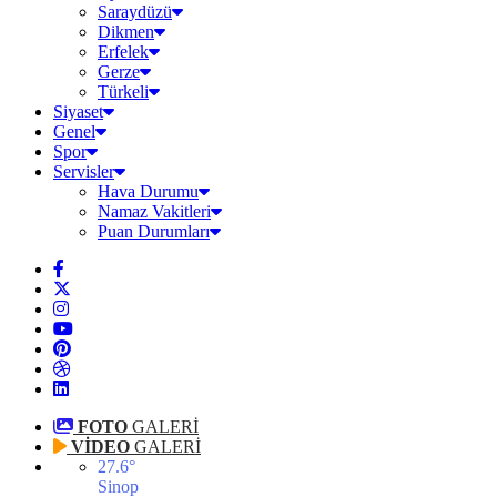
Saraydüzü
Dikmen
Erfelek
Gerze
Türkeli
Siyaset
Genel
Spor
Servisler
Hava Durumu
Namaz Vakitleri
Puan Durumları
FOTO
GALERİ
VİDEO
GALERİ
27.6
°
Sinop