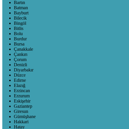
Bartın
Batman
Bayburt
Bilecik
Bingöl
Bitlis
Bolu
Burdur
Bursa
Çanakkale
Çankırı
Çorum
Denizli
Diyarbakır
Düzce
Edirne
Elazığ
Erzincan
Erzurum
Eskişehir
Gaziantep
Giresun
Gümüşhane
Hakkari
Hatay