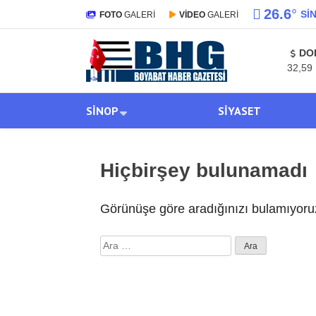
26.6
°
SI
FOTO
GALERİ
VİDEO
GALERİ
DO
32,59
SINOP
SIYASET
Hiçbirşey bulunamadı
Görünüşe göre aradığınızı bulamıyoruz
Arama: