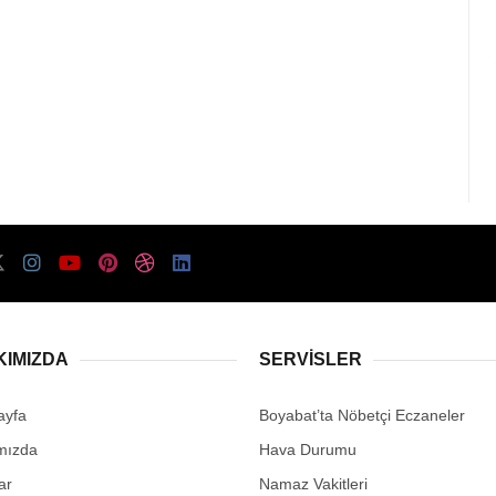
KIMIZDA
SERVISLER
ayfa
Boyabat’ta Nöbetçi Eczaneler
mızda
Hava Durumu
ar
Namaz Vakitleri