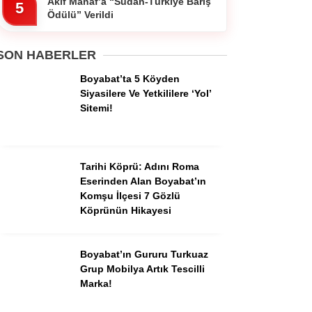
Akif Manaf’a “Sudan-Türkiye Barış
Pinterest
5
Ödülü” Verildi
Dribbble
SON HABERLER
Boyabat’ta 5 Köyden
LinkedIn
Siyasilere Ve Yetkililere ‘Yol’
Sitemi!
Tarihi Köprü: Adını Roma
Eserinden Alan Boyabat’ın
Komşu İlçesi 7 Gözlü
Köprünün Hikayesi
Boyabat’ın Gururu Turkuaz
Grup Mobilya Artık Tescilli
Marka!