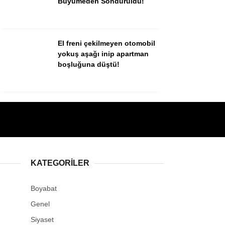
Büyümeden Söndürüldü!
El freni çekilmeyen otomobil
yokuş aşağı inip apartman
boşluğuna düştü!
KATEGORILER
Boyabat
Genel
Siyaset