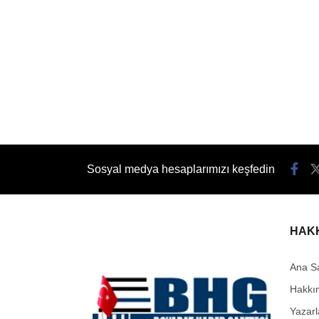
Sosyal medya hesaplarımızı keşfedin
HAK
Ana S
Hakkı
Yazarl