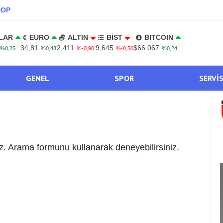
NOP
LAR
EURO
ALTIN
BİST
BITCOIN
34,81
2,411
9,645
$66.067
%0,25
%0,43
%-0,90
%-0,50
%0,24
GENEL
SPOR
SERVI
. Arama formunu kullanarak deneyebilirsiniz.