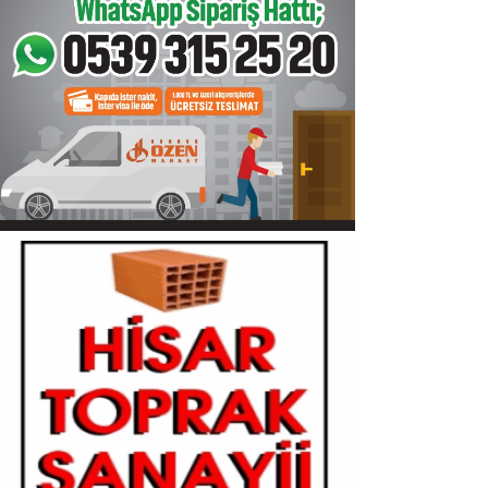
Sinop
Siyaset
Genel
Spor
Servisler