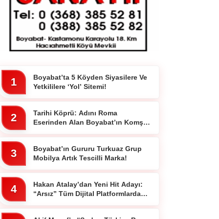
WhatsApp İhbar
Hattı
Boyabat’ta 5 Köyden Siyasilere Ve
1
Yetkililere ‘Yol’ Sitemi!
Facebook
Tarihi Köprü: Adını Roma
2
Eserinden Alan Boyabat’ın Komşu
İlçesi 7 Gözlü Köprünün Hikayesi
Boyabat’ın Gururu Turkuaz Grup
3
Mobilya Artık Tescilli Marka!
Instagram
Hakan Atalay’dan Yeni Hit Adayı:
4
“Arsız” Tüm Dijital Platformlarda
Youtube
Yayında