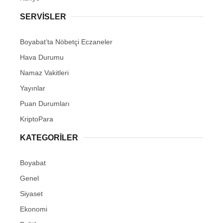
Youtube
SERVISLER
Pinterest
Boyabat’ta Nöbetçi Eczaneler
Hava Durumu
Dribbble
Namaz Vakitleri
LinkedIn
Yayınlar
Puan Durumları
KriptoPara
KATEGORILER
Boyabat
Genel
Siyaset
Ekonomi