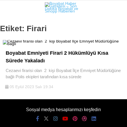
22.5
°
SINOP
Etiket:
Firari
GALERİ
VİDEO
SINOP
Boyabat Emniyeti Firari 2 Hükümlüyü Kısa
SIYASET
Sürede Yakaladı
GENEL
Cezaevi firarisi olan 2 kişi Boyabat İlçe Emniyet Müdürlüğüne
bağlı Polis ekipleri tarafından kısa sürede
SPOR
05 Eylül 2023 Salı 19:34
SERVISLER
Sosyal medya hesaplarımızı keşfedin