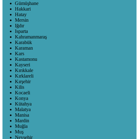
Gümüşhane
Hakkari
Hatay
Mersin
Iğdır
Isparta
Kahramanmaraş
Karabük
Karaman
Kars
Kastamonu
Kayseri
Kırıkkale
Kırklareli
Kırşehir
Kilis
Kocaeli
Konya
Kütahya
Malatya
Manisa
Mardin
Muğla
Muş
Nevşehir