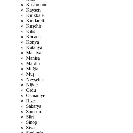
Kastamonu
Kayseri
Kırıkkale
Kırklareli
Kırşehir
Kilis
Kocaeli
Konya
Kütahya
Malatya
Manisa
Mardin
Muğla
Muş
Nevşehir
Niğde
Ordu
Osmaniye
Rize
Sakarya
Samsun
Siirt
Sinop
Sivas
Şanlıurfa