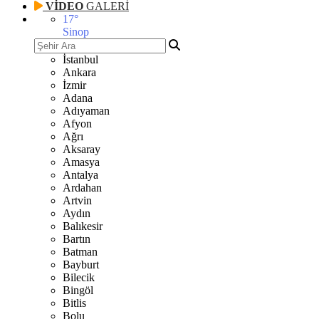
VİDEO
GALERİ
17
°
Sinop
İstanbul
Ankara
İzmir
Adana
Adıyaman
Afyon
Ağrı
Aksaray
Amasya
Antalya
Ardahan
Artvin
Aydın
Balıkesir
Bartın
Batman
Bayburt
Bilecik
Bingöl
Bitlis
Bolu