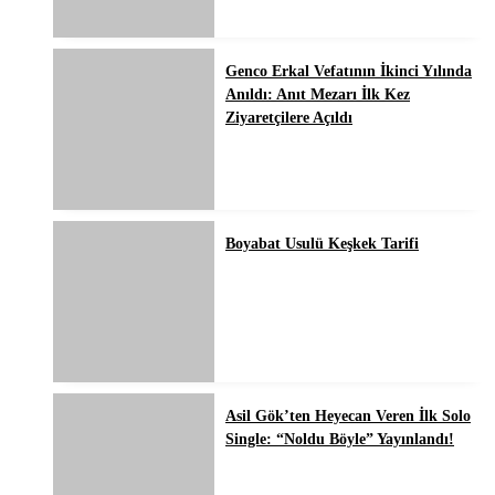
Genco Erkal Vefatının İkinci Yılında
Anıldı: Anıt Mezarı İlk Kez
Ziyaretçilere Açıldı
Boyabat Usulü Keşkek Tarifi
Asil Gök’ten Heyecan Veren İlk Solo
Single: “Noldu Böyle” Yayınlandı!