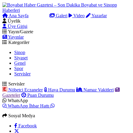
Ana Sayfa
Arama
Galeri
Video
Yazarlar
Üyelik
Üye Girişi
Yayın/Gazete
Yayınlar
Kategoriler
Sinop
Siyaset
Genel
Spor
Servisler
Servisler
Nöbetçi Eczaneler
Hava Durumu
Namaz Vakitleri
Gazeteler
Puan Durumu
WhatsApp
WhatsApp İhbar Hattı
Sosyal Medya
Facebook