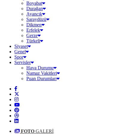
Boyabat
Durağan
Ayancık
Saraydüzü
Dikmen
Erfelek
Gerze
Türkeli
Siyaset
Genel
Spor
Servisler
Hava Durumu
Namaz Vakitleri
Puan Durumları
FOTO
GALERİ