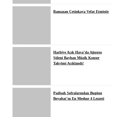
Ramazan Çetinkaya Vefat Etmiştir
Harbiye Açık Hava’da Ağustos
Şöleni Bayhan Müzik Konser
Takvimi Açıklandı!
Padişah Sofralarından Bugüne
Boyabat’ın En Meşhur 4 Lezzeti