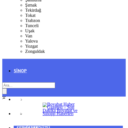
Şırnak
Tekirdağ
Tokat
Trabzon
Tunceli
Uşak
Van
Yalova
Yozgat
Zonguldak
SINOP
SIYASET
BOYABAT
GENEL
DURAĞAN
SPOR
AYANCIK
SERVISLER
SARAYDÜZÜ