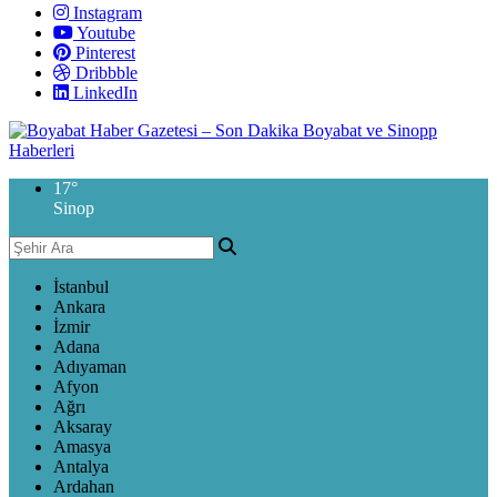
Instagram
Youtube
Pinterest
Dribbble
LinkedIn
17
°
Sinop
İstanbul
Ankara
İzmir
Adana
Adıyaman
Afyon
Ağrı
Aksaray
Amasya
Antalya
Ardahan