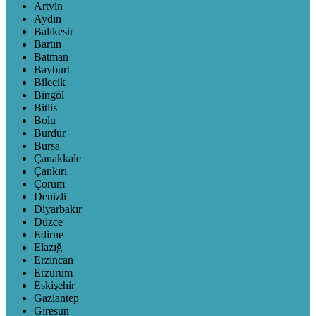
Artvin
Aydın
Balıkesir
Bartın
Batman
Bayburt
Bilecik
Bingöl
Bitlis
Bolu
Burdur
Bursa
Çanakkale
Çankırı
Çorum
Denizli
Diyarbakır
Düzce
Edirne
Elazığ
Erzincan
Erzurum
Eskişehir
Gaziantep
Giresun