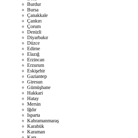
Burdur
Bursa
Çanakkale
Çankırı
Çorum
Denizli
Diyarbakır
Düzce
Edirne
Elazığ
Erzincan
Erzurum
Eskişehir
Gaziantep
Giresun
Gümüşhane
Hakkari
Hatay
Mersin
Iğdır
Isparta
Kahramanmaraş
Karabük
Karaman
Kars