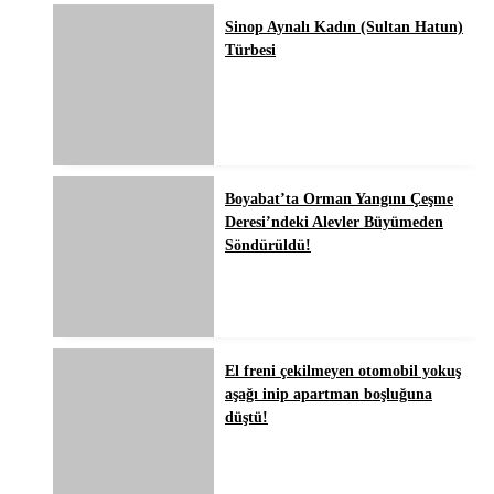
Sinop Aynalı Kadın (Sultan Hatun)
Türbesi
Boyabat’ta Orman Yangını Çeşme
Deresi’ndeki Alevler Büyümeden
Söndürüldü!
El freni çekilmeyen otomobil yokuş
aşağı inip apartman boşluğuna
düştü!