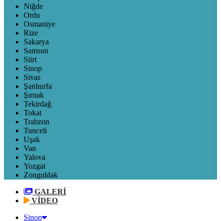
Niğde
Ordu
Osmaniye
Rize
Sakarya
Samsun
Siirt
Sinop
Sivas
Şanlıurfa
Şırnak
Tekirdağ
Tokat
Trabzon
Tunceli
Uşak
Van
Yalova
Yozgat
Zonguldak
GALERİ
VİDEO
Sinop