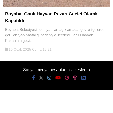
Boyabat Canlı Hayvan Pazarı Geçici Olarak
Kapatıldı
Boyabat Belediyesi'nden yapılan açıklamada, çevre ilçelerde
görülen Şap hastalığı nedeniyle ilçedeki Canlı Hayvan
Pazarı'nın geçici
10 Ocak 2025 Cuma 15:21
Sosyal medya hesaplarımızı keşfedin