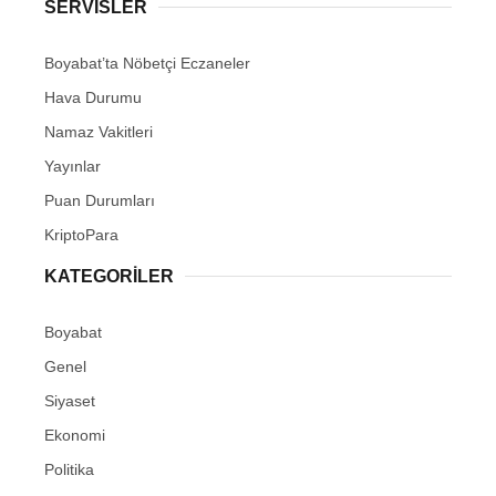
Youtube
SERVISLER
Boyabat’ta Nöbetçi Eczaneler
Pinterest
Hava Durumu
Dribbble
Namaz Vakitleri
Yayınlar
LinkedIn
Puan Durumları
KriptoPara
KATEGORILER
Boyabat
Genel
Siyaset
Ekonomi
Politika