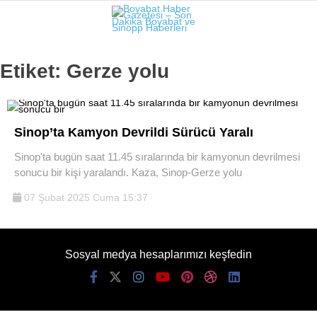
19.3
°
SINOP
Etiket:
Gerze yolu
GALERİ
VİDEO
SINOP
Sinop’ta Kamyon Devrildi Sürücü Yaralı
SIYASET
Sinop'ta bugün saat 11.45 sıralarında bir kamyonun devrilmesi
sonucu bir kişi yaralandı. Kaza, Sinop-Gerze yolu
GENEL
07 Şubat 2025 Cuma 15:37
SPOR
SERVISLER
Sosyal medya hesaplarımızı keşfedin