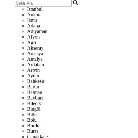
İstanbul
Ankara
İzmir
Adana
Adıyaman
Afyon
Ağrı
Aksaray
Amasya
Antalya
Ardahan
Artvin
Aydın
Balıkesir
Bartın
Batman
Bayburt
Bilecik
Bingöl
Bitlis
Bolu
Burdur
Bursa
Çanakkale