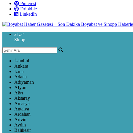
Pinterest
Dribbble
LinkedIn
21.3
°
Sinop
İstanbul
Ankara
İzmir
Adana
Adıyaman
Afyon
Ağrı
Aksaray
Amasya
Antalya
Ardahan
Artvin
Aydın
Balıkesir