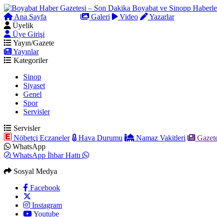
Ana Sayfa
Arama
Galeri
Video
Yazarlar
Üyelik
Üye Girişi
Yayın/Gazete
Yayınlar
Kategoriler
Sinop
Siyaset
Genel
Spor
Servisler
Servisler
Nöbetçi Eczaneler
Hava Durumu
Namaz Vakitleri
Gazete
WhatsApp
WhatsApp İhbar Hattı
Sosyal Medya
Facebook
Instagram
Youtube