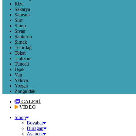
Rize
Sakarya
Samsun
Siirt
Sinop
Sivas
Şanlıurfa
Şırnak
Tekirdağ
Tokat
Trabzon
Tunceli
Uşak
Van
Yalova
Yozgat
Zonguldak
GALERİ
VİDEO
Sinop
Boyabat
Durağan
Ayancık