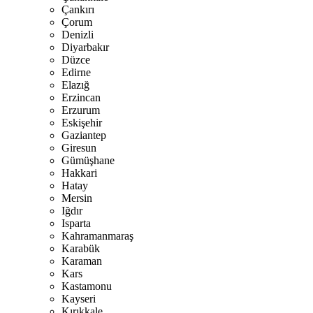
Çankırı
Çorum
Denizli
Diyarbakır
Düzce
Edirne
Elazığ
Erzincan
Erzurum
Eskişehir
Gaziantep
Giresun
Gümüşhane
Hakkari
Hatay
Mersin
Iğdır
Isparta
Kahramanmaraş
Karabük
Karaman
Kars
Kastamonu
Kayseri
Kırıkkale