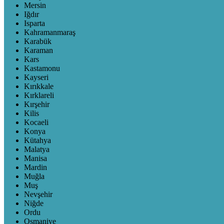
Mersin
Iğdır
Isparta
Kahramanmaraş
Karabük
Karaman
Kars
Kastamonu
Kayseri
Kırıkkale
Kırklareli
Kırşehir
Kilis
Kocaeli
Konya
Kütahya
Malatya
Manisa
Mardin
Muğla
Muş
Nevşehir
Niğde
Ordu
Osmaniye