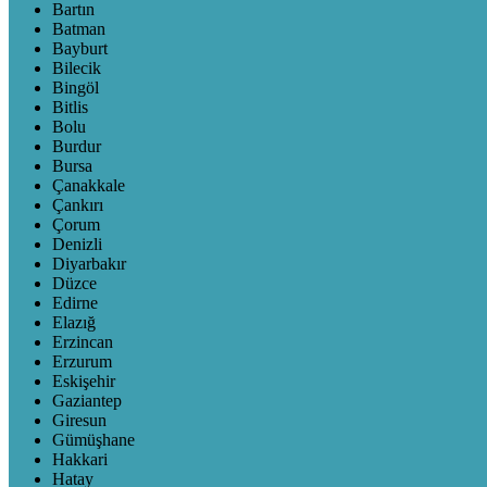
Bartın
Batman
Bayburt
Bilecik
Bingöl
Bitlis
Bolu
Burdur
Bursa
Çanakkale
Çankırı
Çorum
Denizli
Diyarbakır
Düzce
Edirne
Elazığ
Erzincan
Erzurum
Eskişehir
Gaziantep
Giresun
Gümüşhane
Hakkari
Hatay