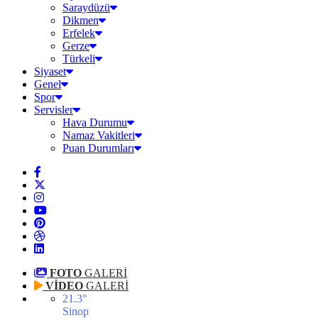
Saraydüzü
Dikmen
Erfelek
Gerze
Türkeli
Siyaset
Genel
Spor
Servisler
Hava Durumu
Namaz Vakitleri
Puan Durumları
FOTO
GALERİ
VİDEO
GALERİ
21.3
°
Sinop