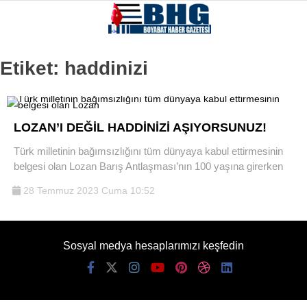
Etiket:
haddinizi
LOZAN’I DEĞİL HADDİNİZİ AŞIYORSUNUZ!
Türk milletinin bağımsızlığını tüm dünyaya kabul ettirmesinin
belgesi olan Lozan Barış Antlaşması’nın 100 yaşına girerken
28 Temmuz 2023 Cuma 10:52
Sosyal medya hesaplarımızı keşfedin