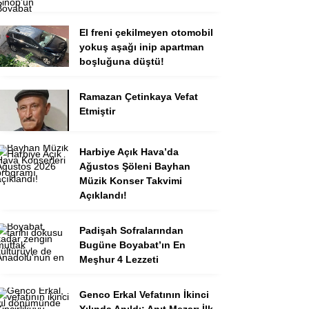
El freni çekilmeyen otomobil
yokuş aşağı inip apartman
boşluğuna düştü!
Ramazan Çetinkaya Vefat
Etmiştir
Harbiye Açık Hava’da
Ağustos Şöleni Bayhan
Müzik Konser Takvimi
Açıklandı!
Padişah Sofralarından
Bugüne Boyabat’ın En
Meşhur 4 Lezzeti
Genco Erkal Vefatının İkinci
Yılında Anıldı: Anıt Mezarı İlk