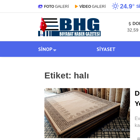
24.9
°
S
FOTO
GALERİ
VİDEO
GALERİ
DO
32,59
SINOP
SIYASET
Etiket:
halı
D
Y
Ev
ka