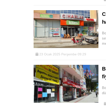
C
h
Bo
se
me
23 Ocak 2025 Perşembe 09:29
B
f
Bo
dü