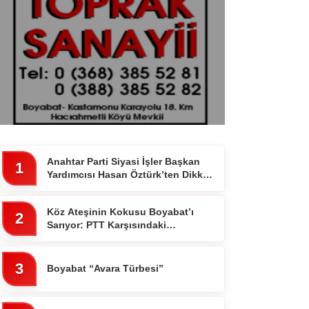
Anahtar Parti Siyasi İşler Başkan
1
Yardımcısı Hasan Öztürk’ten Dikkat
Çeken Paylaşım
Köz Ateşinin Kokusu Boyabat’ı
2
Sarıyor: PTT Karşısındaki
Ocakbaşında Fiyatlar Cebi
Yakmıyor!”
3
Boyabat “Avara Türbesi”