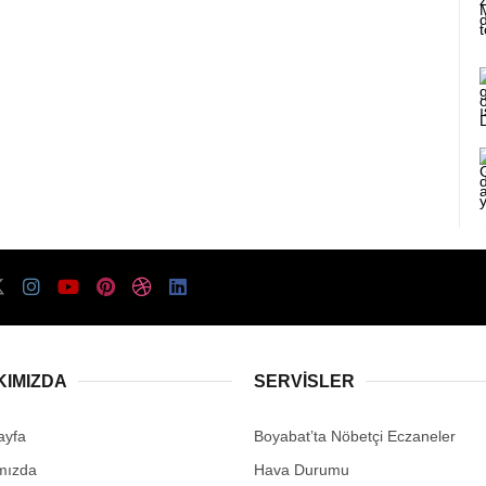
KIMIZDA
SERVISLER
ayfa
Boyabat’ta Nöbetçi Eczaneler
mızda
Hava Durumu