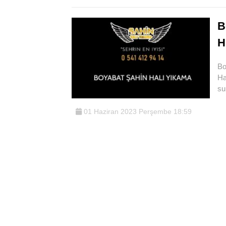
B
H
Bo
Ha
su
01 Haziran 2023 Perşembe 18:59