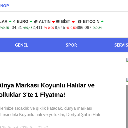
INOP
LAR
EURO
ALTIN
BİST
BITCOIN
34,81
2,411
9,645
$66.067
%0,25
%0,43
%-0,90
%-0,50
%0,24
GENEL
SPOR
SERVI
ünya Markası Koyunlu Halılar ve
olluklar 3’te 1 Fiyatına!
lerinize sıcaklık ve şıklık katacak, dünya markası
litesindeki Koyunlu halı ve yolluklar, Dörtyol Şahin Halı
25 Şubat 2025 Salı 21:52