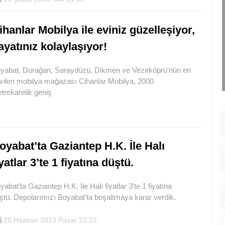
ihanlar Mobilya ile eviniz güzelleşiyor,
ayatınız kolaylaşıyor!
yabat, Durağan, Saraydüzü, Dikmen ve Vezirköprü'nün en
vilen mobilya mağazası Cihanlar Mobilya, 2000
trekarelik geniş
oyabat’ta Gaziantep H.K. İle Halı
iyatlar 3’te 1 fiyatına düştü.
yabat'ta Gaziantep H.K. İle Halı fiyatlar 3'te 1 fiyatına
ştü. Depolarımızı Boyabat'ta boşaltmaya karar verdik.
25 Haziran 2023 Pazar 23:22