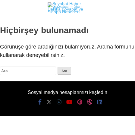
26.8
°
SINOP
Hiçbirşey bulunamadı
GALERİ
VİDEO
Görünüşe göre aradığınızı bulamıyoruz. Arama formunu
SINOP
kullanarak deneyebilirsiniz.
SIYASET
Arama:
GENEL
SPOR
Sosyal medya hesaplarımızı keşfedin
SERVISLER