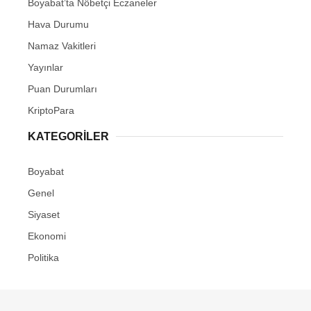
Boyabat’ta Nöbetçi Eczaneler
Youtube
Hava Durumu
Pinterest
Namaz Vakitleri
Yayınlar
Dribbble
Puan Durumları
KriptoPara
LinkedIn
KATEGORILER
Boyabat
Genel
Siyaset
Ekonomi
Politika