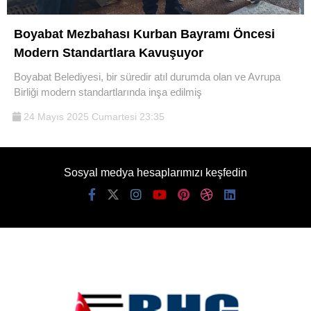
Boyabat Mezbahası Kurban Bayramı Öncesi
Modern Standartlara Kavuşuyor
Boyabat Belediyesi, bir süredir atıl durumda olan ve Avrupa
Birliği modern standartlarında inşa edilmiş
24 Mayıs 2025 Cumartesi 23:35
Sosyal medya hesaplarımızı keşfedin