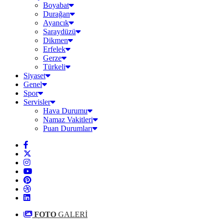
Boyabat
Durağan
Ayancık
Saraydüzü
Dikmen
Erfelek
Gerze
Türkeli
Siyaset
Genel
Spor
Servisler
Hava Durumu
Namaz Vakitleri
Puan Durumları
FOTO
GALERİ