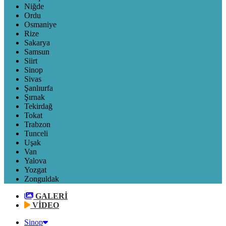
Niğde
Ordu
Osmaniye
Rize
Sakarya
Samsun
Siirt
Sinop
Sivas
Şanlıurfa
Şırnak
Tekirdağ
Tokat
Trabzon
Tunceli
Uşak
Van
Yalova
Yozgat
Zonguldak
GALERİ
VİDEO
Sinop