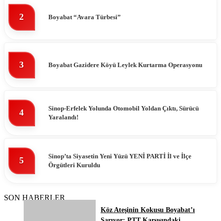
2
Boyabat “Avara Türbesi”
3
Boyabat Gazidere Köyü Leylek Kurtarma Operasyonu
Sinop-Erfelek Yolunda Otomobil Yoldan Çıktı, Sürücü
4
Yaralandı!
Sinop’ta Siyasetin Yeni Yüzü YENİ PARTİ İl ve İlçe
5
Örgütleri Kuruldu
SON HABERLER
Köz Ateşinin Kokusu Boyabat’ı
Sarıyor: PTT Karşısındaki