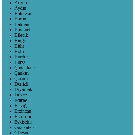
Artvin
Aydın
Balıkesir
Bartın
Batman
Bayburt
Bilecik
Bingöl
Bitlis
Bolu
Burdur
Bursa
Çanakkale
Çankırı
Çorum
Denizli
Diyarbakır
Düzce
Edirne
Elazığ
Erzincan
Erzurum
Eskişehir
Gaziantep
Giresun