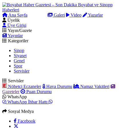
Ana Sayfa
Arama
Galeri
Video
Yazarlar
Üyelik
Üye Girişi
Yayın/Gazete
Yayınlar
Kategoriler
Sinop
Siyaset
Genel
Spor
Servisler
Servisler
Nöbetçi Eczaneler
Hava Durumu
Namaz Vakitleri
Gazeteler
Puan Durumu
WhatsApp
WhatsApp İhbar Hattı
Sosyal Medya
Facebook