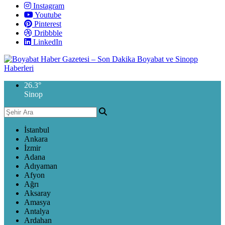
Instagram
Youtube
Pinterest
Dribbble
LinkedIn
26.3
°
Sinop
İstanbul
Ankara
İzmir
Adana
Adıyaman
Afyon
Ağrı
Aksaray
Amasya
Antalya
Ardahan