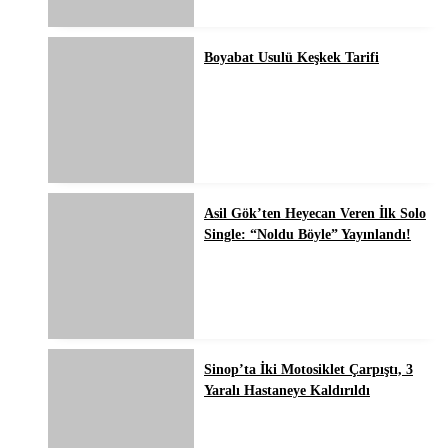
Boyabat Usulü Keşkek Tarifi
Asil Gök’ten Heyecan Veren İlk Solo
Single: “Noldu Böyle” Yayınlandı!
Sinop’ta İki Motosiklet Çarpıştı, 3
Yaralı Hastaneye Kaldırıldı