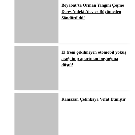
Boyabat’ta Orman Yangını Çeşme
Deresi’ndeki Alevler Büyümeden
Söndürüldü!
El freni çekilmeyen otomobil yokuş
aşağı inip apartman boşluğuna
düştü!
Ramazan Çetinkaya Vefat Etmiştir