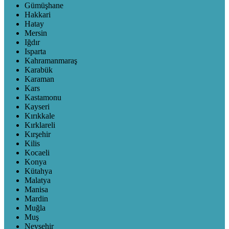
Gümüşhane
Hakkari
Hatay
Mersin
Iğdır
Isparta
Kahramanmaraş
Karabük
Karaman
Kars
Kastamonu
Kayseri
Kırıkkale
Kırklareli
Kırşehir
Kilis
Kocaeli
Konya
Kütahya
Malatya
Manisa
Mardin
Muğla
Muş
Nevşehir