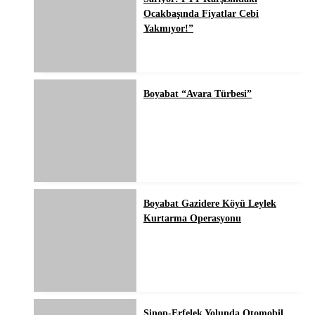
Ocakbaşında Fiyatlar Cebi
Yakmıyor!”
Boyabat “Avara Türbesi”
Boyabat Gazidere Köyü Leylek
Kurtarma Operasyonu
Sinop-Erfelek Yolunda Otomobil