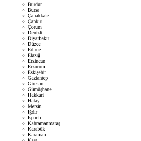
Burdur
Bursa
Çanakkale
Çankırı
Çorum
Denizli
Diyarbakır
Düzce
Edirne
Elazığ
Erzincan
Erzurum
Eskişehir
Gaziantep
Giresun
Gümüşhane
Hakkari
Hatay
Mersin
Iğdır
Isparta
Kahramanmaraş
Karabük
Karaman
Kars