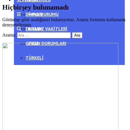
Hiçbirşey bulunamadı
DIKMEN
HAVA DURUMU
Görünüşe göre aradığınızı bulamıyoruz. Arama formunu kullanarak
deneyebilirsiniz.
ERFELEK
NAMAZ VAKITLERI
Arama:
GERZE
PUAN DURUMLARI
TÜRKELI