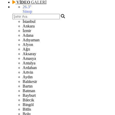
VİDEO
GALERİ
26.3
°
Sinop
İstanbul
Ankara
İzmir
Adana
Adıyaman
Afyon
Ağrı
Aksaray
Amasya
Antalya
Ardahan
Artvin
Aydın
Balıkesir
Bartın
Batman
Bayburt
Bilecik
Bingöl
Bitlis
Bolu