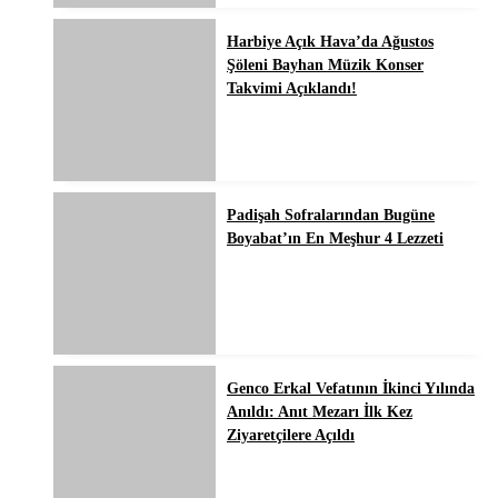
Harbiye Açık Hava’da Ağustos
Şöleni Bayhan Müzik Konser
Takvimi Açıklandı!
Padişah Sofralarından Bugüne
Boyabat’ın En Meşhur 4 Lezzeti
Genco Erkal Vefatının İkinci Yılında
Anıldı: Anıt Mezarı İlk Kez
Ziyaretçilere Açıldı