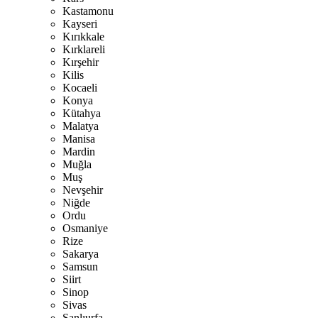
Kastamonu
Kayseri
Kırıkkale
Kırklareli
Kırşehir
Kilis
Kocaeli
Konya
Kütahya
Malatya
Manisa
Mardin
Muğla
Muş
Nevşehir
Niğde
Ordu
Osmaniye
Rize
Sakarya
Samsun
Siirt
Sinop
Sivas
Şanlıurfa