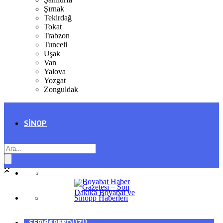
Şırnak
Tekirdağ
Tokat
Trabzon
Tunceli
Uşak
Van
Yalova
Yozgat
Zonguldak
SINOP
SIYASET
BOYABAT
GENEL
DURAĞAN
SPOR
AYANCIK
SERVISLER
SARAYDÜZÜ