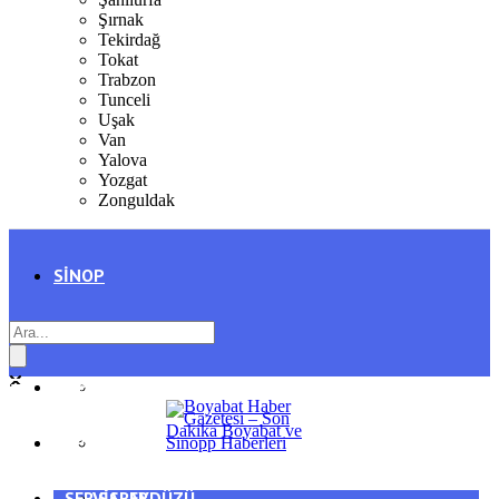
Şırnak
Tekirdağ
Tokat
Trabzon
Tunceli
Uşak
Van
Yalova
Yozgat
Zonguldak
SINOP
SIYASET
BOYABAT
GENEL
DURAĞAN
SPOR
AYANCIK
SERVISLER
SARAYDÜZÜ