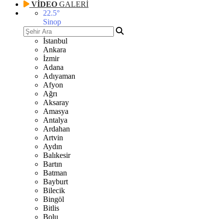
VİDEO
GALERİ
22.5
°
Sinop
İstanbul
Ankara
İzmir
Adana
Adıyaman
Afyon
Ağrı
Aksaray
Amasya
Antalya
Ardahan
Artvin
Aydın
Balıkesir
Bartın
Batman
Bayburt
Bilecik
Bingöl
Bitlis
Bolu