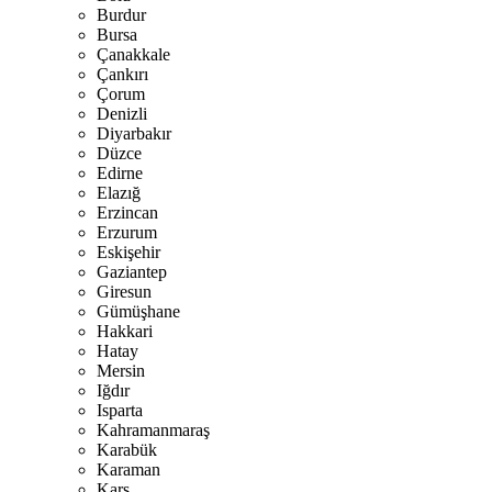
Burdur
Bursa
Çanakkale
Çankırı
Çorum
Denizli
Diyarbakır
Düzce
Edirne
Elazığ
Erzincan
Erzurum
Eskişehir
Gaziantep
Giresun
Gümüşhane
Hakkari
Hatay
Mersin
Iğdır
Isparta
Kahramanmaraş
Karabük
Karaman
Kars