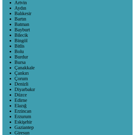
Artvin
Aydın
Balıkesir
Bartın
Batman
Bayburt
Bilecik
Bingöl
Bitlis
Bolu
Burdur
Bursa
Çanakkale
Çankırı
Çorum
Denizli
Diyarbakır
Düzce
Edirne
Elazığ
Erzincan
Erzurum
Eskişehir
Gaziantep
Giresun