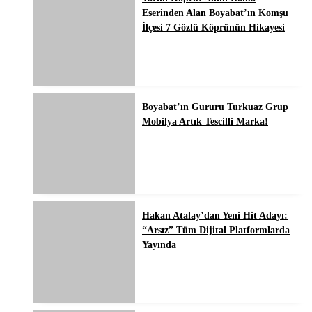
Eserinden Alan Boyabat’ın Komşu
İlçesi 7 Gözlü Köprünün Hikayesi
Boyabat’ın Gururu Turkuaz Grup
Mobilya Artık Tescilli Marka!
Hakan Atalay’dan Yeni Hit Adayı:
“Arsız” Tüm Dijital Platformlarda
Yayında