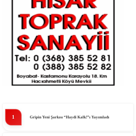
1
Gripin Yeni Şarkısı “Haydi Kalk!”ı Yayımladı