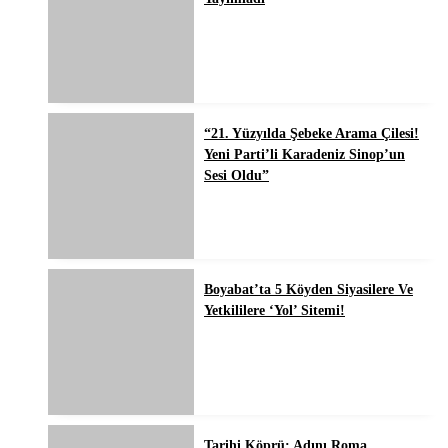
“21. Yüzyılda Şebeke Arama Çilesi!
Yeni Parti’li Karadeniz Sinop’un
Sesi Oldu”
Boyabat’ta 5 Köyden Siyasilere Ve
Yetkililere ‘Yol’ Sitemi!
Tarihi Köprü: Adını Roma