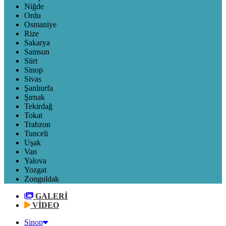
Niğde
Ordu
Osmaniye
Rize
Sakarya
Samsun
Siirt
Sinop
Sivas
Şanlıurfa
Şırnak
Tekirdağ
Tokat
Trabzon
Tunceli
Uşak
Van
Yalova
Yozgat
Zonguldak
GALERİ
VİDEO
Sinop