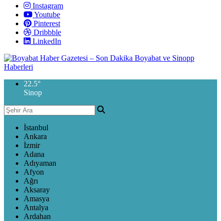
Instagram
Youtube
Pinterest
Dribbble
LinkedIn
22.5
°
Sinop
İstanbul
Ankara
İzmir
Adana
Adıyaman
Afyon
Ağrı
Aksaray
Amasya
Antalya
Ardahan