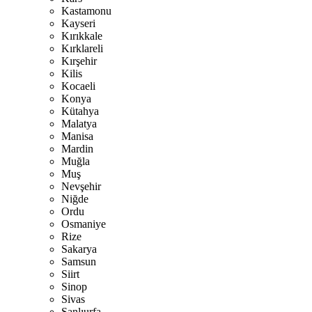
Kastamonu
Kayseri
Kırıkkale
Kırklareli
Kırşehir
Kilis
Kocaeli
Konya
Kütahya
Malatya
Manisa
Mardin
Muğla
Muş
Nevşehir
Niğde
Ordu
Osmaniye
Rize
Sakarya
Samsun
Siirt
Sinop
Sivas
Şanlıurfa