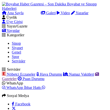
Ana Sayfa
Arama
Galeri
Video
Yazarlar
Üyelik
Üye Girişi
Yayın/Gazete
Yayınlar
Kategoriler
Sinop
Siyaset
Genel
Spor
Servisler
Servisler
Nöbetçi Eczaneler
Hava Durumu
Namaz Vakitleri
Gazeteler
Puan Durumu
WhatsApp
WhatsApp İhbar Hattı
Sosyal Medya
Facebook