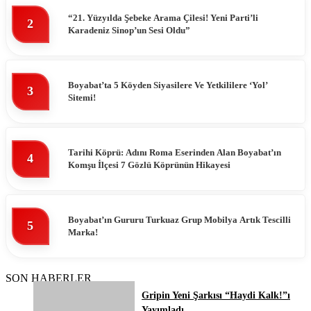
“21. Yüzyılda Şebeke Arama Çilesi! Yeni Parti’li
2
Karadeniz Sinop’un Sesi Oldu”
Boyabat’ta 5 Köyden Siyasilere Ve Yetkililere ‘Yol’
3
Sitemi!
Tarihi Köprü: Adını Roma Eserinden Alan Boyabat’ın
4
Komşu İlçesi 7 Gözlü Köprünün Hikayesi
Boyabat’ın Gururu Turkuaz Grup Mobilya Artık Tescilli
5
Marka!
SON HABERLER
Gripin Yeni Şarkısı “Haydi Kalk!”ı
Yayımladı