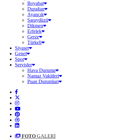
Boyabat
Durağan
Ayancık
Saraydüzü
Dikmen
Erfelek
Gerze
Türkeli
Siyaset
Genel
Spor
Servisler
Hava Durumu
Namaz Vakitleri
Puan Durumları
FOTO
GALERİ