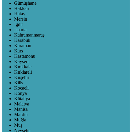
Gümüşhane
Hakkari
Hatay
Mersin
Iğdır
Isparta
Kahramanmaraş
Karabük
Karaman
Kars
Kastamonu
Kayseri
Kırıkkale
Kırklareli
Kırşehir
Kilis
Kocaeli
Konya
Kütahya
Malatya
Manisa
Mardin
Muğla
Muş
Nevşehir