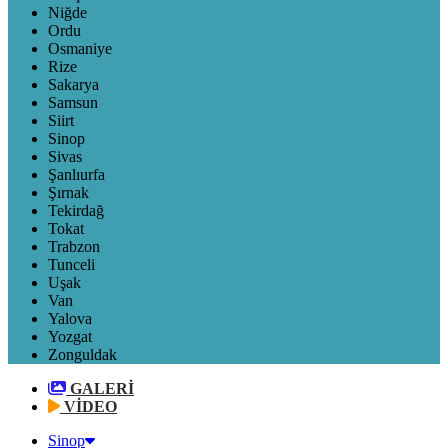
Niğde
Ordu
Osmaniye
Rize
Sakarya
Samsun
Siirt
Sinop
Sivas
Şanlıurfa
Şırnak
Tekirdağ
Tokat
Trabzon
Tunceli
Uşak
Van
Yalova
Yozgat
Zonguldak
GALERİ
VİDEO
Sinop