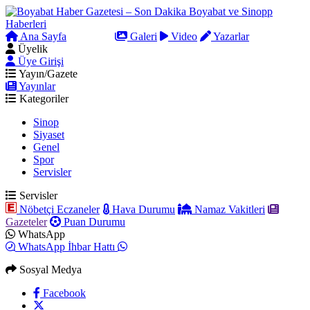
Ana Sayfa
Arama
Galeri
Video
Yazarlar
Üyelik
Üye Girişi
Yayın/Gazete
Yayınlar
Kategoriler
Sinop
Siyaset
Genel
Spor
Servisler
Servisler
Nöbetçi Eczaneler
Hava Durumu
Namaz Vakitleri
Gazeteler
Puan Durumu
WhatsApp
WhatsApp İhbar Hattı
Sosyal Medya
Facebook