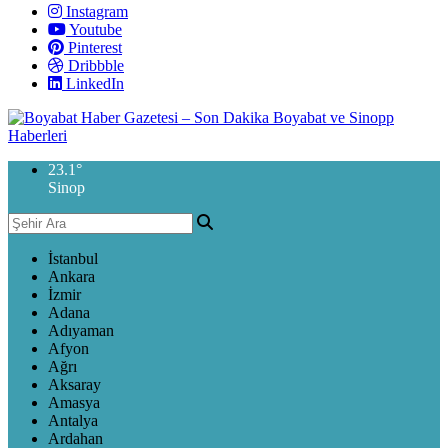
Instagram
Youtube
Pinterest
Dribbble
LinkedIn
23.1
°
Sinop
İstanbul
Ankara
İzmir
Adana
Adıyaman
Afyon
Ağrı
Aksaray
Amasya
Antalya
Ardahan