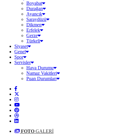
Boyabat
Durağan
Ayancık
Saraydüzü
Dikmen
Erfelek
Gerze
Türkeli
Siyaset
Genel
Spor
Servisler
Hava Durumu
Namaz Vakitleri
Puan Durumları
FOTO
GALERİ