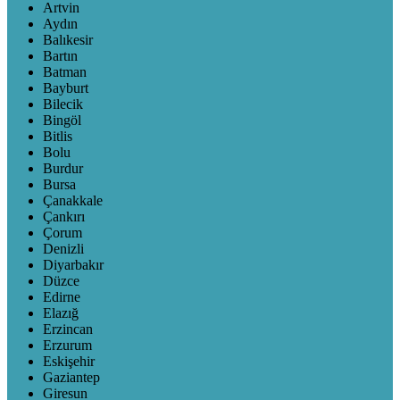
Artvin
Aydın
Balıkesir
Bartın
Batman
Bayburt
Bilecik
Bingöl
Bitlis
Bolu
Burdur
Bursa
Çanakkale
Çankırı
Çorum
Denizli
Diyarbakır
Düzce
Edirne
Elazığ
Erzincan
Erzurum
Eskişehir
Gaziantep
Giresun