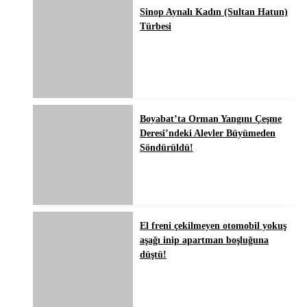
Sinop Aynalı Kadın (Sultan Hatun)
Türbesi
Boyabat’ta Orman Yangını Çeşme
Deresi’ndeki Alevler Büyümeden
Söndürüldü!
El freni çekilmeyen otomobil yokuş
aşağı inip apartman boşluğuna
düştü!