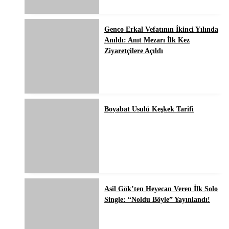
Genco Erkal Vefatının İkinci Yılında
Anıldı: Anıt Mezarı İlk Kez
Ziyaretçilere Açıldı
Boyabat Usulü Keşkek Tarifi
Asil Gök’ten Heyecan Veren İlk Solo
Single: “Noldu Böyle” Yayınlandı!