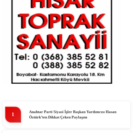
Anahtar Parti Siyasi İşler Başkan Yardımcısı Hasan
1
Öztürk’ten Dikkat Çeken Paylaşım