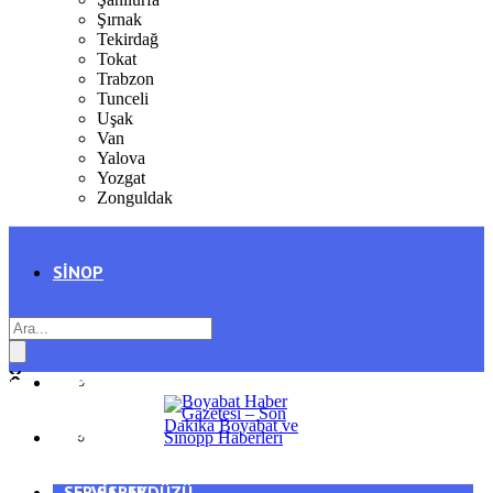
Şırnak
Tekirdağ
Tokat
Trabzon
Tunceli
Uşak
Van
Yalova
Yozgat
Zonguldak
SINOP
SIYASET
BOYABAT
GENEL
DURAĞAN
SPOR
AYANCIK
SERVISLER
SARAYDÜZÜ