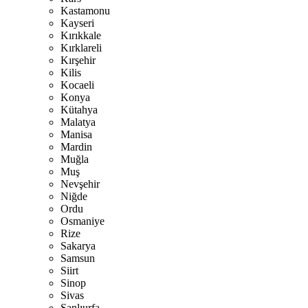
Kastamonu
Kayseri
Kırıkkale
Kırklareli
Kırşehir
Kilis
Kocaeli
Konya
Kütahya
Malatya
Manisa
Mardin
Muğla
Muş
Nevşehir
Niğde
Ordu
Osmaniye
Rize
Sakarya
Samsun
Siirt
Sinop
Sivas
Şanlıurfa