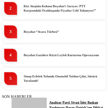
Köz Ateşinin Kokusu Boyabat’ı Sarıyor: PTT
2
Karşısındaki Ocakbaşında Fiyatlar Cebi Yakmıyor!”
3
Boyabat “Avara Türbesi”
4
Boyabat Gazidere Köyü Leylek Kurtarma Operasyonu
Sinop-Erfelek Yolunda Otomobil Yoldan Çıktı, Sürücü
5
Yaralandı!
SON HABERLER
Anahtar Parti Siyasi İşler Başkan
Yardımcısı Hasan Öztürk’ten Dikkat