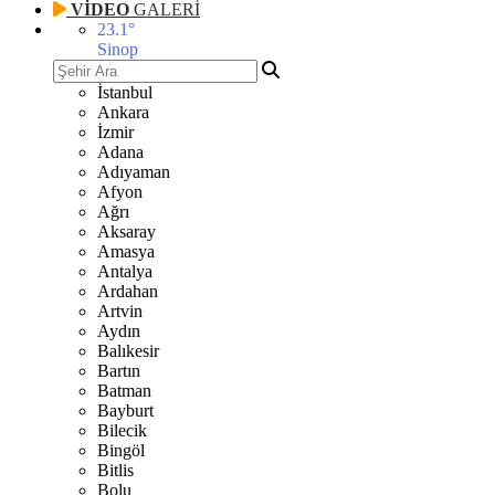
VİDEO
GALERİ
23.1
°
Sinop
İstanbul
Ankara
İzmir
Adana
Adıyaman
Afyon
Ağrı
Aksaray
Amasya
Antalya
Ardahan
Artvin
Aydın
Balıkesir
Bartın
Batman
Bayburt
Bilecik
Bingöl
Bitlis
Bolu