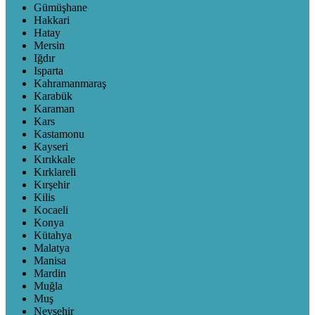
Gümüşhane
Hakkari
Hatay
Mersin
Iğdır
Isparta
Kahramanmaraş
Karabük
Karaman
Kars
Kastamonu
Kayseri
Kırıkkale
Kırklareli
Kırşehir
Kilis
Kocaeli
Konya
Kütahya
Malatya
Manisa
Mardin
Muğla
Muş
Nevşehir