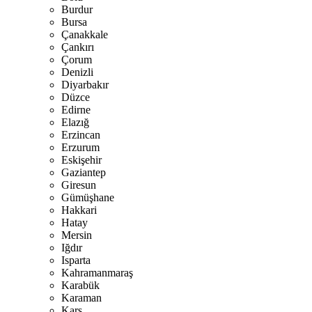
Burdur
Bursa
Çanakkale
Çankırı
Çorum
Denizli
Diyarbakır
Düzce
Edirne
Elazığ
Erzincan
Erzurum
Eskişehir
Gaziantep
Giresun
Gümüşhane
Hakkari
Hatay
Mersin
Iğdır
Isparta
Kahramanmaraş
Karabük
Karaman
Kars