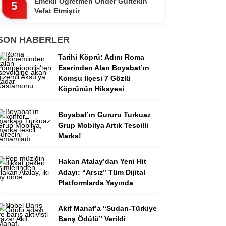
Emekli Öğretmen Ônder Gültekin
5
Vefat Etmiştir
SON HABERLER
Tarihi Köprü: Adını Roma
Eserinden Alan Boyabat’ın
Komşu İlçesi 7 Gözlü
Köprünün Hikayesi
Boyabat’ın Gururu Turkuaz
Grup Mobilya Artık Tescilli
Marka!
Hakan Atalay’dan Yeni Hit
Adayı: “Arsız” Tüm Dijital
Platformlarda Yayında
Akif Manaf’a “Sudan-Türkiye
Barış Ödülü” Verildi