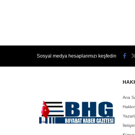
Sosyal medya hesaplarımızı keşfedin
HAK
Ana S
Hakkı
Yazarl
İletişi
Künye