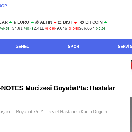
NOP
LAR
EURO
ALTIN
BİST
BITCOIN
34,81
2,411
9,645
$66.067
%0,25
%0,43
%-0,90
%-0,50
%0,24
GENEL
SPOR
SERVI
-NOTES Mucizesi Boyabat’ta: Hastalar
 yaşandı. Boyabat 75. Yıl Devlet Hastanesi Kadın Doğum