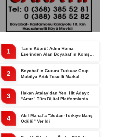
Tarihi Köprü: Adını Roma
1
Eserinden Alan Boyabat’ın Komşu
İlçesi 7 Gözlü Köprünün Hikayesi
Boyabat’ın Gururu Turkuaz Grup
2
Mobilya Artık Tescilli Marka!
Hakan Atalay’dan Yeni Hit Adayı:
3
“Arsız” Tüm Dijital Platformlarda
Yayında
Akif Manaf’a “Sudan-Türkiye Barış
4
Ödülü” Verildi