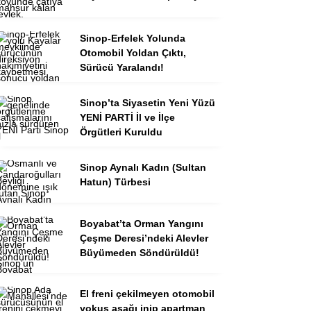
Sinop-Erfelek Yolunda
Otomobil Yoldan Çıktı,
Sürücü Yaralandı!
Sinop’ta Siyasetin Yeni Yüzü
YENİ PARTİ İl ve İlçe
Örgütleri Kuruldu
Sinop Aynalı Kadın (Sultan
Hatun) Türbesi
Boyabat’ta Orman Yangını
Çeşme Deresi’ndeki Alevler
Büyümeden Söndürüldü!
El freni çekilmeyen otomobil
yokuş aşağı inip apartman