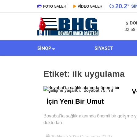
20.2
°
SI
FOTO
GALERİ
VİDEO
GALERİ
DO
32,59
SINOP
SIYASET
Etiket:
ilk uygulama
V
İçin Yeni Bir Umut
Boyabat'ta sağlık alanında önemli bir gelişme
doktorları
30 Nisan 2025 Çarşamba 21:07