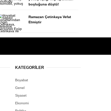
boşluğuna düştü!
Ramazan Çetinkaya Vefat
Etmiştir
KATEGORILER
Boyabat
Genel
Siyaset
Ekonomi
Politika