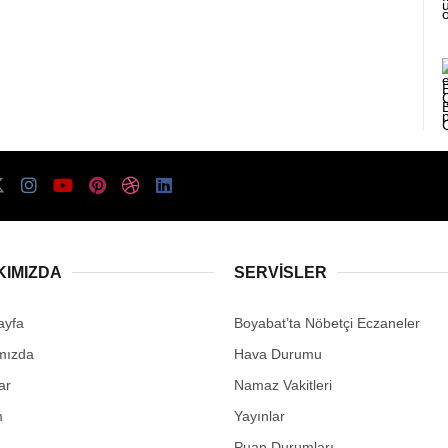
KIMIZDA
SERVISLER
ayfa
Boyabat’ta Nöbetçi Eczaneler
mızda
Hava Durumu
ar
Namaz Vakitleri
m
Yayınlar
Puan Durumları