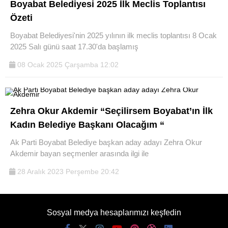
Boyabat Belediyesi 2025 İlk Meclis Toplantısı
Özeti
Boyabat Belediyesi'nin 2025 yılının ilk meclis toplantısı 8 Ocak
2025 Salı günü saat 17.30'da başlamış
08 Ocak 2025 Çarşamba 12:02
Zehra Okur Akdemir “Seçilirsem Boyabat’ın İlk
Kadın Belediye Başkanı Olacağım “
Ak Parti Boyabat Belediye başkan aday adayı Zehra Okur
Akdemir bayan seçmenler arasında ilgi ile
28 Aralık 2023 Perşembe 20:42
Sosyal medya hesaplarımızı keşfedin