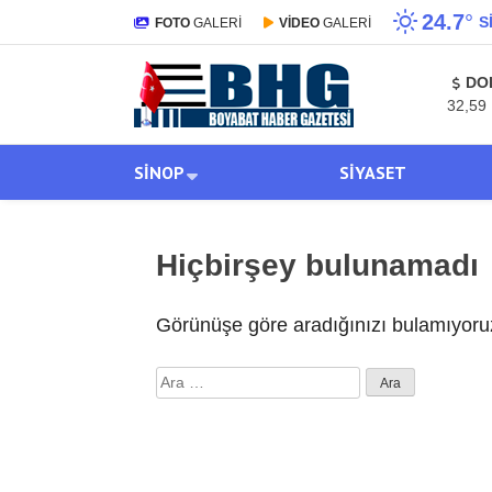
24.7
°
S
FOTO
GALERİ
VİDEO
GALERİ
DO
32,59
SINOP
SIYASET
Hiçbirşey bulunamadı
Görünüşe göre aradığınızı bulamıyoruz
Arama: