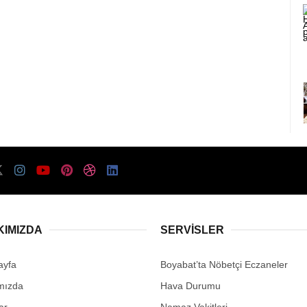
KIMIZDA
SERVISLER
ayfa
Boyabat’ta Nöbetçi Eczaneler
mızda
Hava Durumu
ar
Namaz Vakitleri