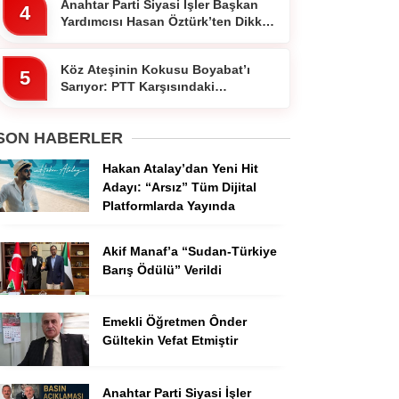
Anahtar Parti Siyasi İşler Başkan
4
Yardımcısı Hasan Öztürk’ten Dikkat
Çeken Paylaşım
Köz Ateşinin Kokusu Boyabat’ı
5
Sarıyor: PTT Karşısındaki
Ocakbaşında Fiyatlar Cebi
Yakmıyor!”
SON HABERLER
Hakan Atalay’dan Yeni Hit
Adayı: “Arsız” Tüm Dijital
Platformlarda Yayında
Akif Manaf’a “Sudan-Türkiye
Barış Ödülü” Verildi
Emekli Öğretmen Ônder
Gültekin Vefat Etmiştir
Anahtar Parti Siyasi İşler