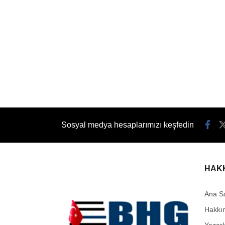
Sosyal medya hesaplarımızı keşfedin
HAK
Ana S
Hakkı
Yazarl