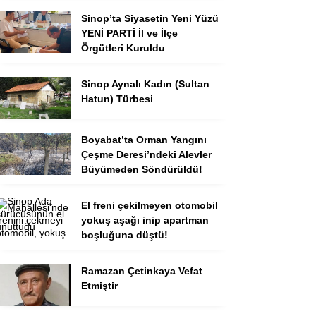
Sinop’ta Siyasetin Yeni Yüzü
YENİ PARTİ İl ve İlçe
Örgütleri Kuruldu
Sinop Aynalı Kadın (Sultan
Hatun) Türbesi
Boyabat’ta Orman Yangını
Çeşme Deresi’ndeki Alevler
Büyümeden Söndürüldü!
El freni çekilmeyen otomobil
yokuş aşağı inip apartman
boşluğuna düştü!
Ramazan Çetinkaya Vefat
Etmiştir