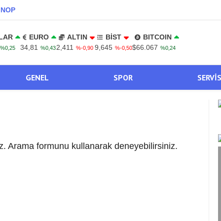
INOP
LAR
EURO
ALTIN
BİST
BITCOIN
34,81
2,411
9,645
$66.067
%0,25
%0,43
%-0,90
%-0,50
%0,24
GENEL
SPOR
SERVI
. Arama formunu kullanarak deneyebilirsiniz.