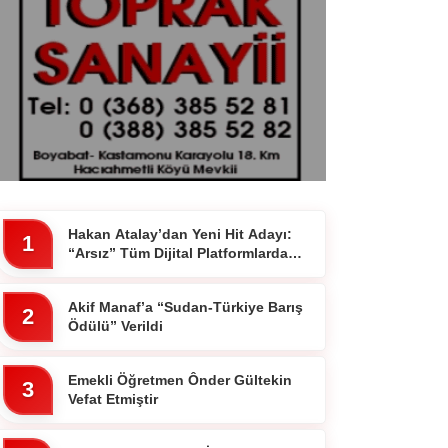
Hakan Atalay’dan Yeni Hit Adayı:
1
“Arsız” Tüm Dijital Platformlarda
Yayında
Akif Manaf’a “Sudan-Türkiye Barış
2
Ödülü” Verildi
Emekli Öğretmen Ônder Gültekin
3
Vefat Etmiştir