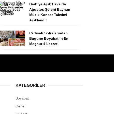
Harbiye Açık Hava’da
Ağustos Şöleni Bayhan
Müzik Konser Takvimi
Açıklandı!
Padişah Sofralarından
Bugüne Boyabat’ın En
Meşhur 4 Lezzeti
KATEGORILER
Boyabat
Genel
Siyaset