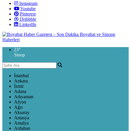
Instagram
Youtube
Pinterest
Dribbble
LinkedIn
23
°
Sinop
İstanbul
Ankara
İzmir
Adana
Adıyaman
Afyon
Ağrı
Aksaray
Amasya
Antalya
Ardahan