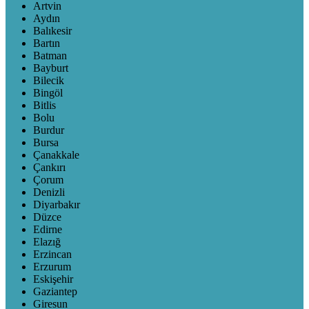
Artvin
Aydın
Balıkesir
Bartın
Batman
Bayburt
Bilecik
Bingöl
Bitlis
Bolu
Burdur
Bursa
Çanakkale
Çankırı
Çorum
Denizli
Diyarbakır
Düzce
Edirne
Elazığ
Erzincan
Erzurum
Eskişehir
Gaziantep
Giresun