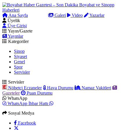
Ana Sayfa
Arama
Galeri
Video
Yazarlar
Üyelik
Üye Girişi
Yayın/Gazete
Yayınlar
Kategoriler
Sinop
Siyaset
Genel
Spor
Servisler
Servisler
Nöbetçi Eczaneler
Hava Durumu
Namaz Vakitleri
Gazeteler
Puan Durumu
WhatsApp
WhatsApp İhbar Hattı
Sosyal Medya
Facebook