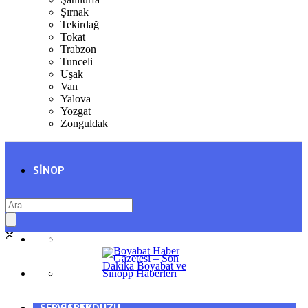
Şırnak
Tekirdağ
Tokat
Trabzon
Tunceli
Uşak
Van
Yalova
Yozgat
Zonguldak
SINOP
SIYASET
BOYABAT
GENEL
DURAĞAN
SPOR
AYANCIK
SERVISLER
SARAYDÜZÜ