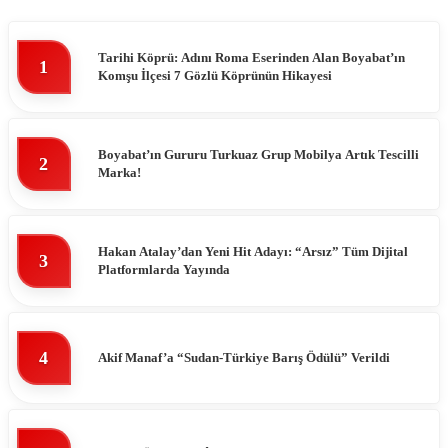
Tarihi Köprü: Adını Roma Eserinden Alan Boyabat’ın
1
Komşu İlçesi 7 Gözlü Köprünün Hikayesi
Boyabat’ın Gururu Turkuaz Grup Mobilya Artık Tescilli
2
Marka!
Hakan Atalay’dan Yeni Hit Adayı: “Arsız” Tüm Dijital
3
Platformlarda Yayında
4
Akif Manaf’a “Sudan-Türkiye Barış Ödülü” Verildi