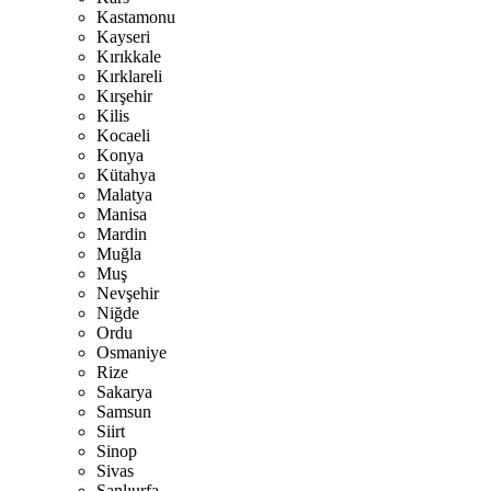
Kastamonu
Kayseri
Kırıkkale
Kırklareli
Kırşehir
Kilis
Kocaeli
Konya
Kütahya
Malatya
Manisa
Mardin
Muğla
Muş
Nevşehir
Niğde
Ordu
Osmaniye
Rize
Sakarya
Samsun
Siirt
Sinop
Sivas
Şanlıurfa