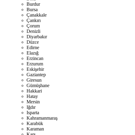
Burdur
Bursa
Çanakkale
Çankırı
Çorum
Denizli
Diyarbakır
Düzce
Edirne
Elazığ
Erzincan
Erzurum
Eskişehir
Gaziantep
Giresun
Gümüşhane
Hakkari
Hatay
Mersin
Iğdır
Isparta
Kahramanmaraş
Karabük
Karaman
Kars