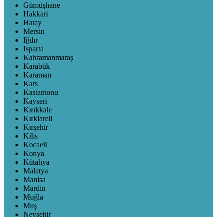
Gümüşhane
Hakkari
Hatay
Mersin
Iğdır
Isparta
Kahramanmaraş
Karabük
Karaman
Kars
Kastamonu
Kayseri
Kırıkkale
Kırklareli
Kırşehir
Kilis
Kocaeli
Konya
Kütahya
Malatya
Manisa
Mardin
Muğla
Muş
Nevşehir