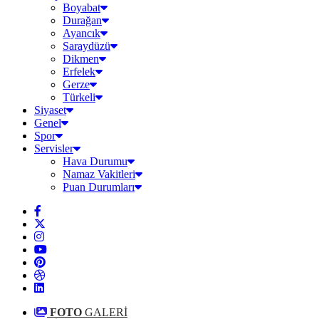
Boyabat
Durağan
Ayancık
Saraydüzü
Dikmen
Erfelek
Gerze
Türkeli
Siyaset
Genel
Spor
Servisler
Hava Durumu
Namaz Vakitleri
Puan Durumları
FOTO
GALERİ