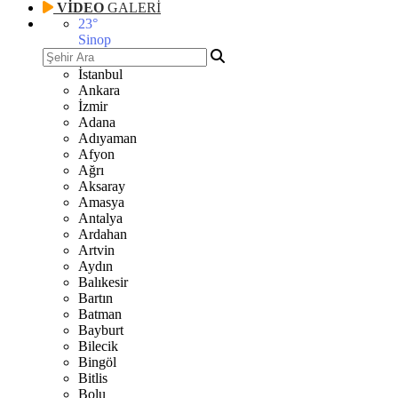
VİDEO
GALERİ
23
°
Sinop
İstanbul
Ankara
İzmir
Adana
Adıyaman
Afyon
Ağrı
Aksaray
Amasya
Antalya
Ardahan
Artvin
Aydın
Balıkesir
Bartın
Batman
Bayburt
Bilecik
Bingöl
Bitlis
Bolu