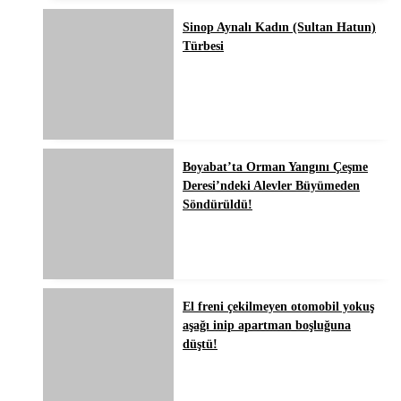
Sinop Aynalı Kadın (Sultan Hatun)
Türbesi
Boyabat’ta Orman Yangını Çeşme
Deresi’ndeki Alevler Büyümeden
Söndürüldü!
El freni çekilmeyen otomobil yokuş
aşağı inip apartman boşluğuna
düştü!