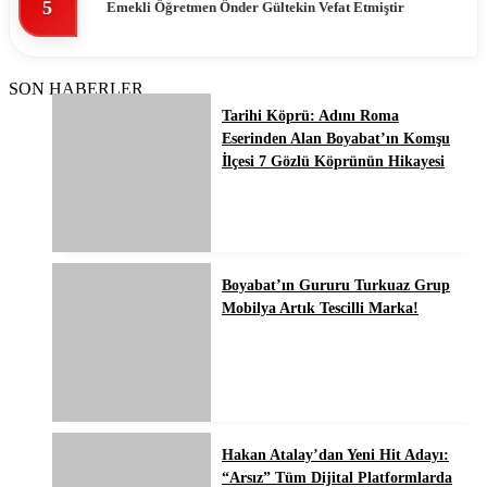
5
Emekli Öğretmen Ônder Gültekin Vefat Etmiştir
SON HABERLER
Tarihi Köprü: Adını Roma
Eserinden Alan Boyabat’ın Komşu
İlçesi 7 Gözlü Köprünün Hikayesi
Boyabat’ın Gururu Turkuaz Grup
Mobilya Artık Tescilli Marka!
Hakan Atalay’dan Yeni Hit Adayı:
“Arsız” Tüm Dijital Platformlarda