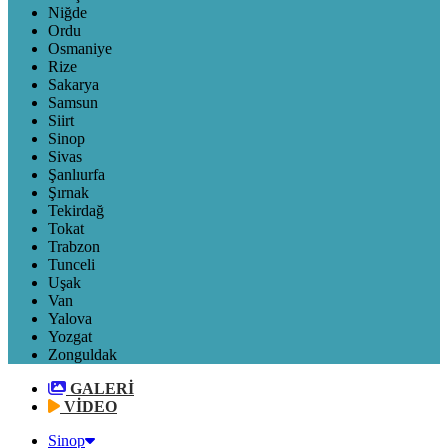
Niğde
Ordu
Osmaniye
Rize
Sakarya
Samsun
Siirt
Sinop
Sivas
Şanlıurfa
Şırnak
Tekirdağ
Tokat
Trabzon
Tunceli
Uşak
Van
Yalova
Yozgat
Zonguldak
GALERİ
VİDEO
Sinop