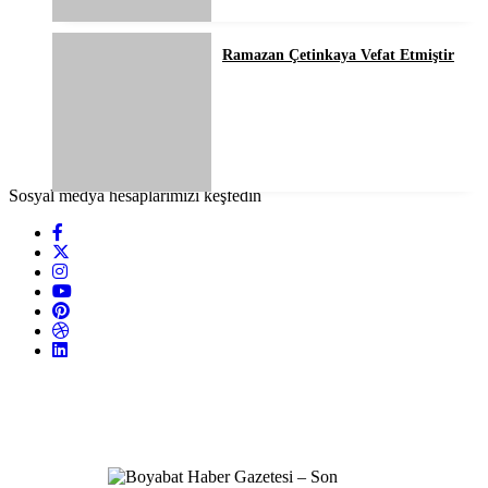
Ramazan Çetinkaya Vefat Etmiştir
Sosyal medya hesaplarımızı keşfedin