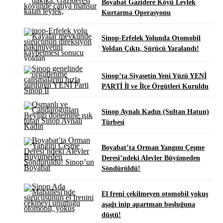
Boyabat Gazidere Köyü Leylek
Kurtarma Operasyonu
Sinop-Erfelek Yolunda Otomobil
Yoldan Çıktı, Sürücü Yaralandı!
Sinop’ta Siyasetin Yeni Yüzü YENİ
PARTİ İl ve İlçe Örgütleri Kuruldu
Sinop Aynalı Kadın (Sultan Hatun)
Türbesi
Boyabat’ta Orman Yangını Çeşme
Deresi’ndeki Alevler Büyümeden
Söndürüldü!
El freni çekilmeyen otomobil yokuş
aşağı inip apartman boşluğuna
düştü!