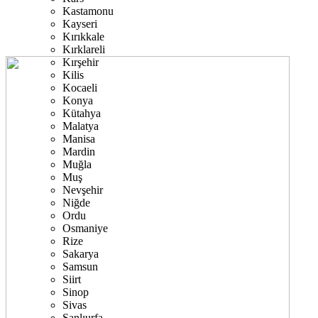
Kastamonu
Kayseri
Kırıkkale
Kırklareli
Kırşehir
Kilis
Kocaeli
Konya
Kütahya
Malatya
Manisa
Mardin
Muğla
Muş
Nevşehir
Niğde
Ordu
Osmaniye
Rize
Sakarya
Samsun
Siirt
Sinop
Sivas
Şanlıurfa