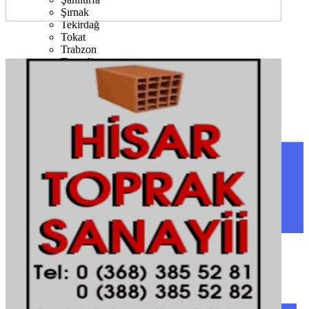
Şırnak
Tekirdağ
Tokat
Trabzon
Tunceli
Uşak
Van
Yalova
Yozgat
Zonguldak
SINOP
SIYASET
BOYABAT
GENEL
DURAĞAN
SPOR
AYANCIK
SERVISLER
SARAYDÜZÜ