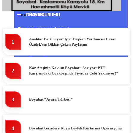
DIKMEN
HAVA DURUMU
ERFELEK
NAMAZ VAKITLERI
Anahtar Parti Siyasi İşler Başkan Yardımcısı Hasan
1
GERZE
PUAN DURUMLARI
Öztürk’ten Dikkat Çeken Paylaşım
TÜRKELI
Köz Ateşinin Kokusu Boyabat’ı Sarıyor: PTT
2
Karşısındaki Ocakbaşında Fiyatlar Cebi Yakmıyor!”
3
Boyabat “Avara Türbesi”
4
Boyabat Gazidere Köyü Leylek Kurtarma Operasyonu