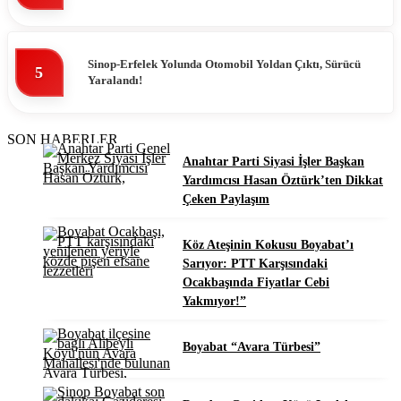
Sinop-Erfelek Yolunda Otomobil Yoldan Çıktı, Sürücü
5
Yaralandı!
SON HABERLER
Anahtar Parti Siyasi İşler Başkan
Yardımcısı Hasan Öztürk’ten Dikkat
Çeken Paylaşım
Köz Ateşinin Kokusu Boyabat’ı
Sarıyor: PTT Karşısındaki
Ocakbaşında Fiyatlar Cebi
Yakmıyor!”
Boyabat “Avara Türbesi”