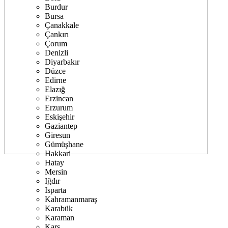
Burdur
Bursa
Çanakkale
Çankırı
Çorum
Denizli
Diyarbakır
Düzce
Edirne
Elazığ
Erzincan
Erzurum
Eskişehir
Gaziantep
Giresun
Gümüşhane
Hakkari
Hatay
Mersin
Iğdır
Isparta
Kahramanmaraş
Karabük
Karaman
Kars