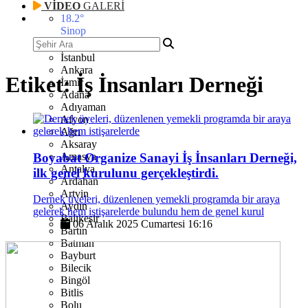
VİDEO
GALERİ
18.2
°
Sinop
İstanbul
Ankara
Etiket:
İş İnsanları Derneği
İzmir
Adana
Adıyaman
Afyon
Ağrı
Aksaray
Boyabat Organize Sanayi İş İnsanları Derneği,
Amasya
Antalya
ilk genel kurulunu gerçekleştirdi.
Ardahan
Artvin
Dernek üyeleri, düzenlenen yemekli programda bir araya
Aydın
gelerek hem istişarelerde bulundu hem de genel kurul
Balıkesir
06 Aralık 2025 Cumartesi 16:16
Bartın
Batman
Bayburt
Bilecik
Bingöl
Bitlis
Bolu