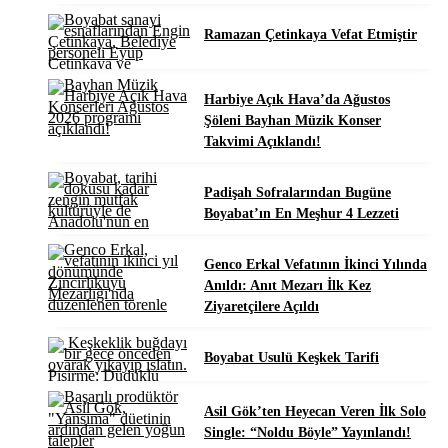
Ramazan Çetinkaya Vefat Etmiştir
Harbiye Açık Hava’da Ağustos
Şöleni Bayhan Müzik Konser
Takvimi Açıklandı!
Padişah Sofralarından Bugüne
Boyabat’ın En Meşhur 4 Lezzeti
Genco Erkal Vefatının İkinci Yılında
Anıldı: Anıt Mezarı İlk Kez
Ziyaretçilere Açıldı
Boyabat Usulü Keşkek Tarifi
Asil Gök’ten Heyecan Veren İlk Solo
Single: “Noldu Böyle” Yayınlandı!