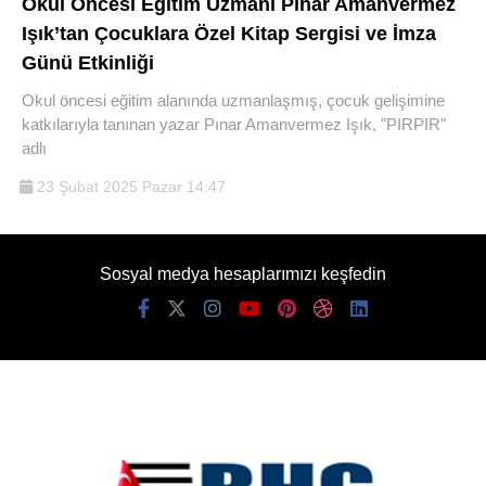
Okul Öncesi Eğitim Uzmanı Pınar Amanvermez
Işık’tan Çocuklara Özel Kitap Sergisi ve İmza
Günü Etkinliği
Okul öncesi eğitim alanında uzmanlaşmış, çocuk gelişimine
katkılarıyla tanınan yazar Pınar Amanvermez Işık, "PIRPIR"
adlı
23 Şubat 2025 Pazar 14:47
Sosyal medya hesaplarımızı keşfedin