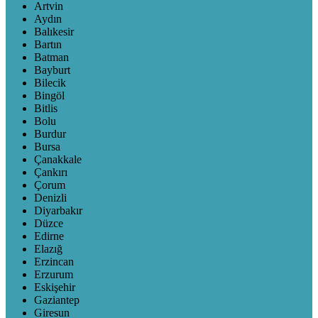
Artvin
Aydın
Balıkesir
Bartın
Batman
Bayburt
Bilecik
Bingöl
Bitlis
Bolu
Burdur
Bursa
Çanakkale
Çankırı
Çorum
Denizli
Diyarbakır
Düzce
Edirne
Elazığ
Erzincan
Erzurum
Eskişehir
Gaziantep
Giresun