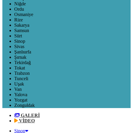
Niğde
Ordu
Osmaniye
Rize
Sakarya
Samsun
Siirt
Sinop
Sivas
Şanlıurfa
Şırnak
Tekirdağ
Tokat
Trabzon
Tunceli
Uşak
Van
Yalova
Yozgat
Zonguldak
GALERİ
VİDEO
Sinop