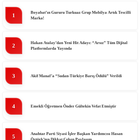
Boyabat’ın Gururu Turkuaz Grup Mobilya Artık Tescilli
1
Marka!
Hakan Atalay’dan Yeni Hit Adayı: “Arsız” Tüm Dijital
2
Platformlarda Yayında
3
Akif Manaf’a “Sudan-Türkiye Barış Ödülü” Verildi
4
Emekli Öğretmen Ônder Gültekin Vefat Etmiştir
Anahtar Parti Siyasi İşler Başkan Yardımcısı Hasan
5
Öztürk’ten Dikkat Çeken Paylaşım