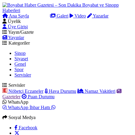
Ana Sayfa
Arama
Galeri
Video
Yazarlar
Üyelik
Üye Girişi
Yayın/Gazete
Yayınlar
Kategoriler
Sinop
Siyaset
Genel
Spor
Servisler
Servisler
Nöbetçi Eczaneler
Hava Durumu
Namaz Vakitleri
Gazeteler
Puan Durumu
WhatsApp
WhatsApp İhbar Hattı
Sosyal Medya
Facebook