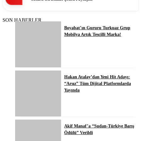
SON HABERLER
Boyabat’ın Gururu Turkuaz Grup
Mobilya Artık Tescilli Marka!
Hakan Atalay’dan Yeni Hit Adayı:
“Arsız” Tüm Dijital Platformlarda
Yayında
Akif Manaf’a “Sudan-Türkiye Barış
Ödülü” Verildi