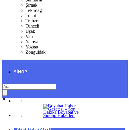
Şırnak
Tekirdağ
Tokat
Trabzon
Tunceli
Uşak
Van
Yalova
Yozgat
Zonguldak
SINOP
SIYASET
BOYABAT
GENEL
DURAĞAN
SPOR
AYANCIK
SERVISLER
SARAYDÜZÜ