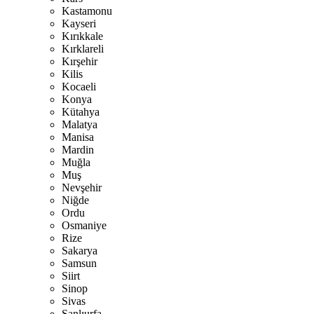
Kastamonu
Kayseri
Kırıkkale
Kırklareli
Kırşehir
Kilis
Kocaeli
Konya
Kütahya
Malatya
Manisa
Mardin
Muğla
Muş
Nevşehir
Niğde
Ordu
Osmaniye
Rize
Sakarya
Samsun
Siirt
Sinop
Sivas
Şanlıurfa