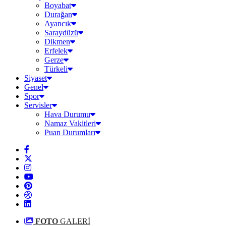
Boyabat
Durağan
Ayancık
Saraydüzü
Dikmen
Erfelek
Gerze
Türkeli
Siyaset
Genel
Spor
Servisler
Hava Durumu
Namaz Vakitleri
Puan Durumları
FOTO
GALERİ