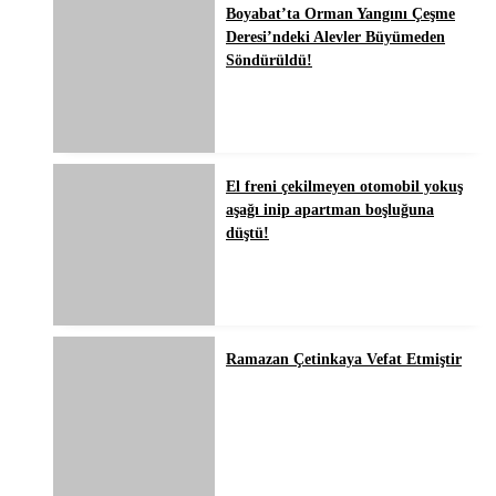
Boyabat’ta Orman Yangını Çeşme
Deresi’ndeki Alevler Büyümeden
Söndürüldü!
El freni çekilmeyen otomobil yokuş
aşağı inip apartman boşluğuna
düştü!
Ramazan Çetinkaya Vefat Etmiştir