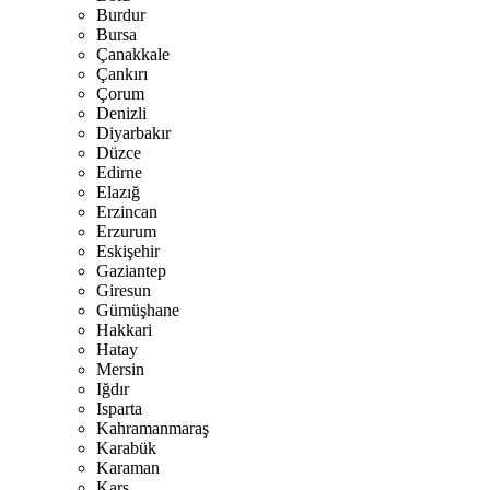
Burdur
Bursa
Çanakkale
Çankırı
Çorum
Denizli
Diyarbakır
Düzce
Edirne
Elazığ
Erzincan
Erzurum
Eskişehir
Gaziantep
Giresun
Gümüşhane
Hakkari
Hatay
Mersin
Iğdır
Isparta
Kahramanmaraş
Karabük
Karaman
Kars