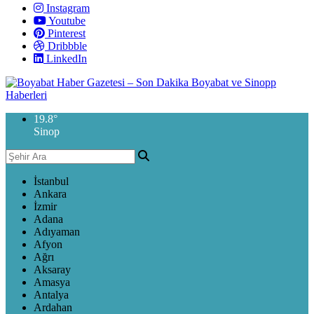
Instagram
Youtube
Pinterest
Dribbble
LinkedIn
19.8
°
Sinop
İstanbul
Ankara
İzmir
Adana
Adıyaman
Afyon
Ağrı
Aksaray
Amasya
Antalya
Ardahan