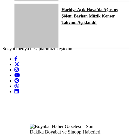
Harbiye Açık Hava’da Ağustos
Şöleni Bayhan Müzik Konser
Takvimi Açıklandı!
Sosyal medya hesaplarımızı keşfedin