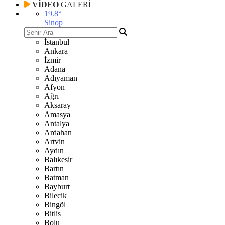
VİDEO
GALERİ
19.8
°
Sinop
İstanbul
Ankara
İzmir
Adana
Adıyaman
Afyon
Ağrı
Aksaray
Amasya
Antalya
Ardahan
Artvin
Aydın
Balıkesir
Bartın
Batman
Bayburt
Bilecik
Bingöl
Bitlis
Bolu