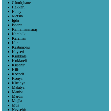
Gümüşhane
Hakkari
Hatay
Mersin
Iğdır
Isparta
Kahramanmaraş
Karabük
Karaman
Kars
Kastamonu
Kayseri
Kırıkkale
Kırklareli
Kırşehir
Kilis
Kocaeli
Konya
Kütahya
Malatya
Manisa
Mardin
Muğla
Muş
Nevşehir