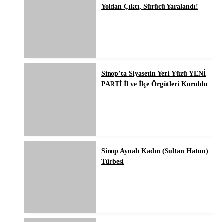
Yoldan Çıktı, Sürücü Yaralandı!
Sinop’ta Siyasetin Yeni Yüzü YENİ
PARTİ İl ve İlçe Örgütleri Kuruldu
Sinop Aynalı Kadın (Sultan Hatun)
Türbesi