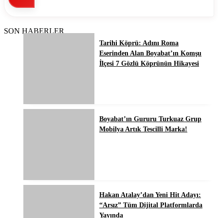
SON HABERLER
Tarihi Köprü: Adını Roma
Eserinden Alan Boyabat’ın Komşu
İlçesi 7 Gözlü Köprünün Hikayesi
Boyabat’ın Gururu Turkuaz Grup
Mobilya Artık Tescilli Marka!
Hakan Atalay’dan Yeni Hit Adayı:
“Arsız” Tüm Dijital Platformlarda
Yayında