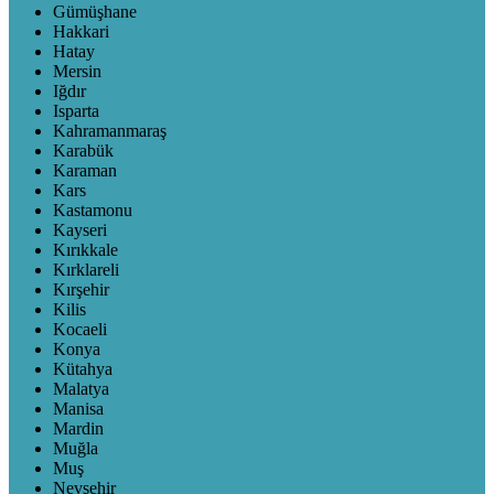
Gümüşhane
Hakkari
Hatay
Mersin
Iğdır
Isparta
Kahramanmaraş
Karabük
Karaman
Kars
Kastamonu
Kayseri
Kırıkkale
Kırklareli
Kırşehir
Kilis
Kocaeli
Konya
Kütahya
Malatya
Manisa
Mardin
Muğla
Muş
Nevşehir