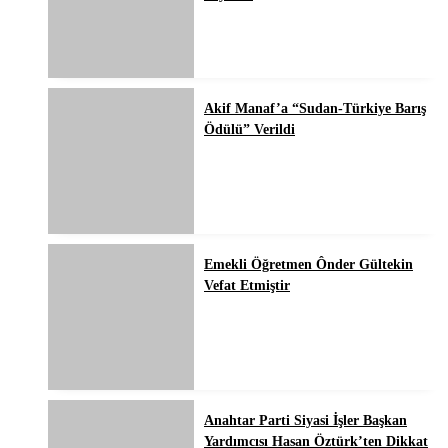
Akif Manaf’a “Sudan-Türkiye Barış
Ödülü” Verildi
Emekli Öğretmen Ônder Gültekin
Vefat Etmiştir
Anahtar Parti Siyasi İşler Başkan
Yardımcısı Hasan Öztürk’ten Dikkat