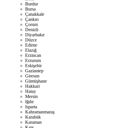
Burdur
Bursa
Çanakkale
Çankırı
Çorum
Denizli
Diyarbakır
Düzce
Edirne
Elazığ
Erzincan
Erzurum
Eskişehir
Gaziantep
Giresun
Gümüşhane
Hakkari
Hatay
Mersin
Iğdır
Isparta
Kahramanmaraş
Karabük
Karaman
Kars