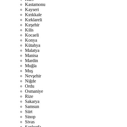
Kastamonu
Kayseri
Kırıkkale
Kırklareli
Kırşehir
Kilis
Kocaeli
Konya
Kütahya
Malatya
Manisa
Mardin
Muğla
Muş
Nevşehir
Niğde
Ordu
Osmaniye
Rize
Sakarya
Samsun
Siirt
Sinop
Sivas
Şanlıurfa