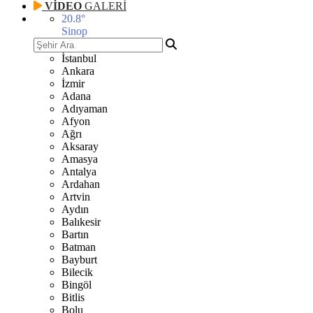
VİDEO
GALERİ
20.8
°
Sinop
İstanbul
Ankara
İzmir
Adana
Adıyaman
Afyon
Ağrı
Aksaray
Amasya
Antalya
Ardahan
Artvin
Aydın
Balıkesir
Bartın
Batman
Bayburt
Bilecik
Bingöl
Bitlis
Bolu