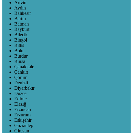
Artvin
Aydın
Balıkesir
Bartın
Batman
Bayburt
Bilecik
Bingöl
Bitlis
Bolu
Burdur
Bursa
Çanakkale
Çankırı
Çorum
Denizli
Diyarbakır
Düzce
Edirne
Elazığ
Erzincan
Erzurum
Eskişehir
Gaziantep
Giresun