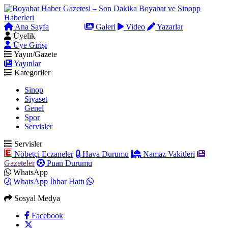
Ana Sayfa
Arama
Galeri
Video
Yazarlar
Üyelik
Üye Girişi
Yayın/Gazete
Yayınlar
Kategoriler
Sinop
Siyaset
Genel
Spor
Servisler
Servisler
Nöbetçi Eczaneler
Hava Durumu
Namaz Vakitleri
Gazeteler
Puan Durumu
WhatsApp
WhatsApp İhbar Hattı
Sosyal Medya
Facebook