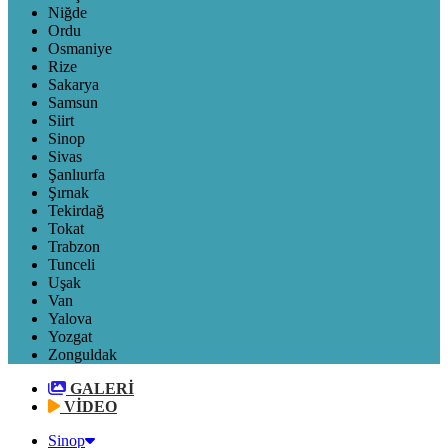
Niğde
Ordu
Osmaniye
Rize
Sakarya
Samsun
Siirt
Sinop
Sivas
Şanlıurfa
Şırnak
Tekirdağ
Tokat
Trabzon
Tunceli
Uşak
Van
Yalova
Yozgat
Zonguldak
GALERİ
VİDEO
Sinop