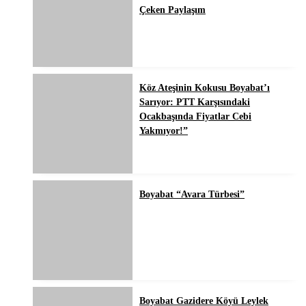
Çeken Paylaşım
Köz Ateşinin Kokusu Boyabat’ı
Sarıyor: PTT Karşısındaki
Ocakbaşında Fiyatlar Cebi
Yakmıyor!”
Boyabat “Avara Türbesi”
Boyabat Gazidere Köyü Leylek