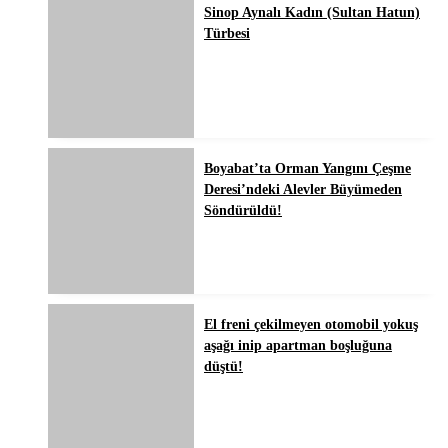
Sinop Aynalı Kadın (Sultan Hatun)
Türbesi
Boyabat’ta Orman Yangını Çeşme
Deresi’ndeki Alevler Büyümeden
Söndürüldü!
El freni çekilmeyen otomobil yokuş
aşağı inip apartman boşluğuna
düştü!