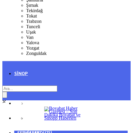
Şırnak
Tekirdağ
Tokat
Trabzon
Tunceli
Uşak
Van
Yalova
Yozgat
Zonguldak
SINOP
SIYASET
BOYABAT
GENEL
DURAĞAN
SPOR
AYANCIK
SERVISLER
SARAYDÜZÜ