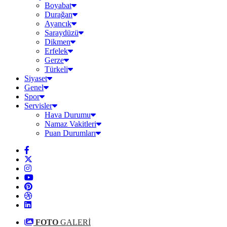
Boyabat
Durağan
Ayancık
Saraydüzü
Dikmen
Erfelek
Gerze
Türkeli
Siyaset
Genel
Spor
Servisler
Hava Durumu
Namaz Vakitleri
Puan Durumları
FOTO
GALERİ