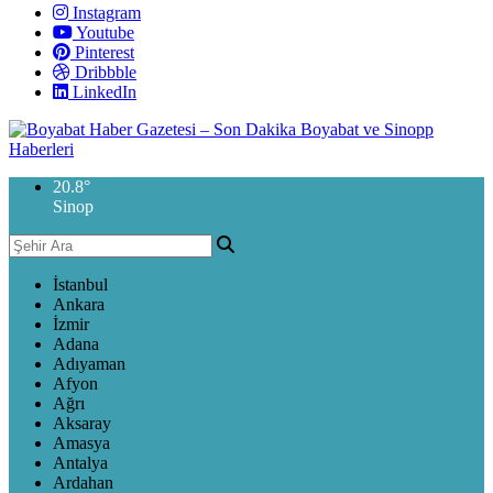
Instagram
Youtube
Pinterest
Dribbble
LinkedIn
20.8
°
Sinop
İstanbul
Ankara
İzmir
Adana
Adıyaman
Afyon
Ağrı
Aksaray
Amasya
Antalya
Ardahan