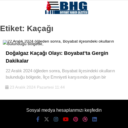
Etiket:
Kaçağı
Doğalgaz Kaçağı Olayı: Boyabat’ta Gergin
Dakikalar
22 Aralık 2024 öğleden sonra, Boyabat ilçesindeki okulların
bulunduğu bölgede, İlçe Emniyeti karşısında yoğun bir
23 Aralık 2024 Pazartesi 11:44
Sosyal medya hesaplarımızı keşfedin