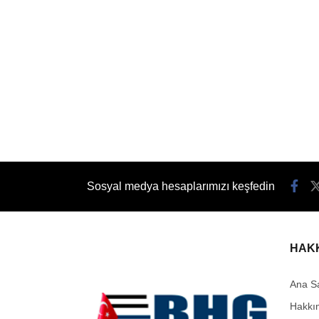
Sosyal medya hesaplarımızı keşfedin
HAK
Ana S
Hakkı