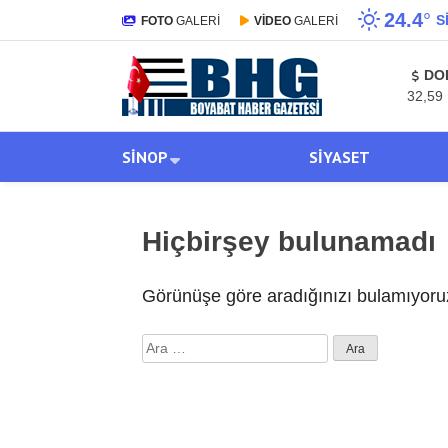
24.4
°
S
FOTO
GALERİ
VİDEO
GALERİ
DO
32,59
SINOP
SIYASET
Hiçbirşey bulunamadı
Görünüşe göre aradığınızı bulamıyoruz
Arama: