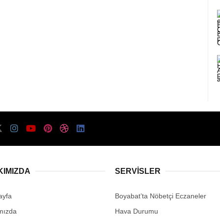
KIMIZDA
SERVISLER
ayfa
Boyabat’ta Nöbetçi Eczaneler
mızda
Hava Durumu