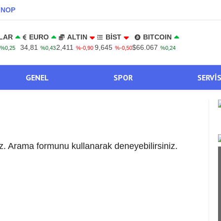
INOP
LAR
EURO
ALTIN
BİST
BITCOIN
34,81
2,411
9,645
$66.067
%0,25
%0,43
%-0,90
%-0,50
%0,24
GENEL
SPOR
SERVI
. Arama formunu kullanarak deneyebilirsiniz.