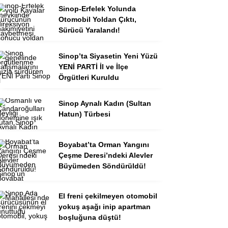
Sinop-Erfelek Yolunda
Otomobil Yoldan Çıktı,
Sürücü Yaralandı!
Sinop’ta Siyasetin Yeni Yüzü
YENİ PARTİ İl ve İlçe
Örgütleri Kuruldu
Sinop Aynalı Kadın (Sultan
Hatun) Türbesi
Boyabat’ta Orman Yangını
Çeşme Deresi’ndeki Alevler
Büyümeden Söndürüldü!
El freni çekilmeyen otomobil
yokuş aşağı inip apartman
boşluğuna düştü!