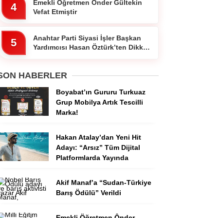
Emekli Öğretmen Ônder Gültekin
4
Vefat Etmiştir
Anahtar Parti Siyasi İşler Başkan
5
Yardımcısı Hasan Öztürk’ten Dikkat
Çeken Paylaşım
SON HABERLER
Boyabat’ın Gururu Turkuaz
Grup Mobilya Artık Tescilli
Marka!
Hakan Atalay’dan Yeni Hit
Adayı: “Arsız” Tüm Dijital
Platformlarda Yayında
Akif Manaf’a “Sudan-Türkiye
Barış Ödülü” Verildi
Emekli Öğretmen Ônder