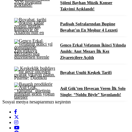
Şöleni Bayhan Müzik Konser
Takvimi Açıklandı!
Padişah Sofralarından Bugüne
Boyabat’ın En Meşhur 4 Lezzeti
Genco Erkal Vefatının İkinci Yılında
Anıldı: Anıt Mezarı İlk Kez
Ziyaretçilere Açıldı
Boyabat Usulü Keşkek Tarifi
Asil Gök’ten Heyecan Veren İlk Solo
Single: “Noldu Böyle” Yayınlandı!
Sosyal medya hesaplarımızı keşfedin