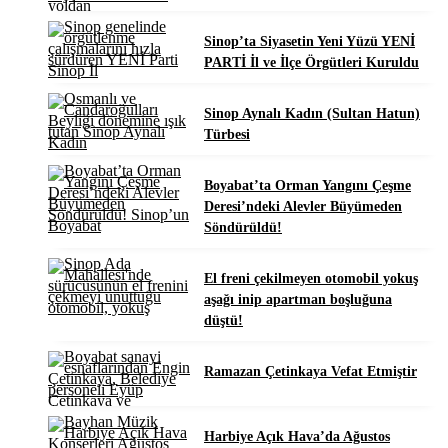
Sinop’ta Siyasetin Yeni Yüzü YENİ
PARTİ İl ve İlçe Örgütleri Kuruldu
Sinop Aynalı Kadın (Sultan Hatun)
Türbesi
Boyabat’ta Orman Yangını Çeşme
Deresi’ndeki Alevler Büyümeden
Söndürüldü!
El freni çekilmeyen otomobil yokuş
aşağı inip apartman boşluğuna
düştü!
Ramazan Çetinkaya Vefat Etmiştir
Harbiye Açık Hava’da Ağustos