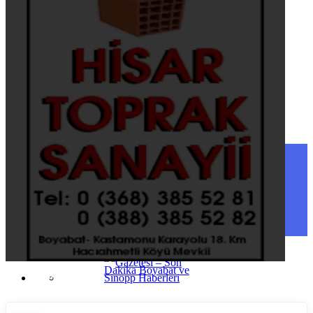
Şırnak
Tekirdağ
Tokat
Trabzon
Tunceli
Uşak
Van
Yalova
Yozgat
Zonguldak
SINOP
SIYASET
BOYABAT
GENEL
DURAĞAN
SPOR
AYANCIK
SERVISLER
SARAYDÜZÜ