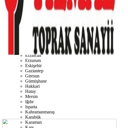
Burdur
Bursa
Çanakkale
Çankırı
Çorum
Denizli
Diyarbakır
Düzce
Edirne
Elazığ
Erzincan
Erzurum
Eskişehir
Gaziantep
Giresun
Gümüşhane
Hakkari
Hatay
Mersin
Iğdır
Isparta
Kahramanmaraş
Karabük
Karaman
Kars