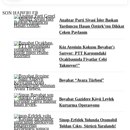
SON HABERLER
Anahtar Parti Siyasi İşler Başkan
Yardımcısı Hasan Öztürk’ten Dikkat
Çeken Paylaşım
Köz Ateşinin Kokusu Boyabat’ı
Sarıyor: PTT Karşısındaki
Ocakbaşında Fiyatlar Cebi
Yakmıyor!”
Boyabat “Avara Türbesi”
Boyabat Gazidere Köyü Leylek
Kurtarma Operasyonu
Sinop-Erfelek Yolunda Otomobil
Yoldan Çıktı, Sürücü Yaralandı!