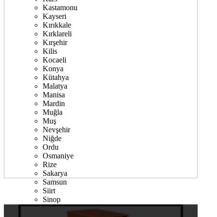
Kastamonu
Kayseri
Kırıkkale
Kırklareli
Kırşehir
Kilis
Kocaeli
Konya
Kütahya
Malatya
Manisa
Mardin
Muğla
Muş
Nevşehir
Niğde
Ordu
Osmaniye
Rize
Sakarya
Samsun
Siirt
Sinop
Sivas
Şanlıurfa