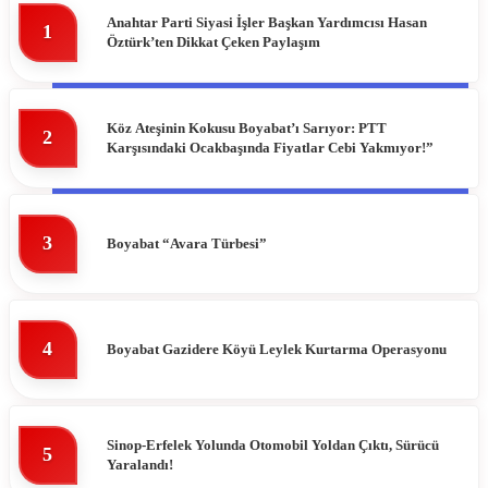
Anahtar Parti Siyasi İşler Başkan Yardımcısı Hasan
1
Öztürk’ten Dikkat Çeken Paylaşım
DIKMEN
HAVA DURUMU
ERFELEK
NAMAZ VAKITLERI
Köz Ateşinin Kokusu Boyabat’ı Sarıyor: PTT
2
Karşısındaki Ocakbaşında Fiyatlar Cebi Yakmıyor!”
GERZE
PUAN DURUMLARI
TÜRKELI
3
Boyabat “Avara Türbesi”
4
Boyabat Gazidere Köyü Leylek Kurtarma Operasyonu
Sinop-Erfelek Yolunda Otomobil Yoldan Çıktı, Sürücü
5
Yaralandı!