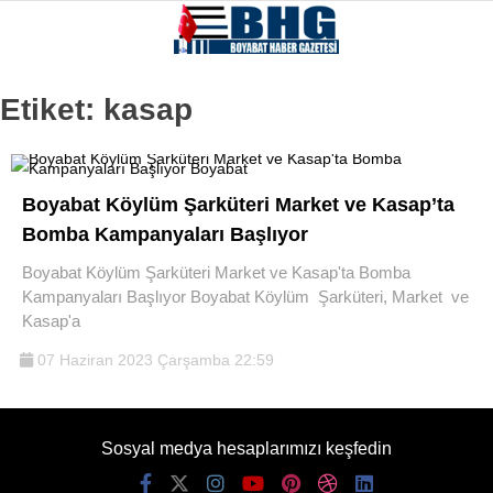
Etiket:
kasap
Boyabat Köylüm Şarküteri Market ve Kasap’ta
Bomba Kampanyaları Başlıyor
Boyabat Köylüm Şarküteri Market ve Kasap'ta Bomba
Kampanyaları Başlıyor Boyabat Köylüm Şarküteri, Market ve
Kasap'a
07 Haziran 2023 Çarşamba 22:59
Sosyal medya hesaplarımızı keşfedin