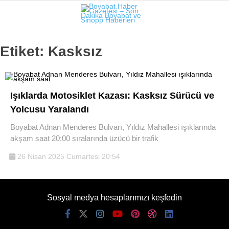
19.9
°
SINOP
Etiket:
Kasksız
GALERİ
VİDEO
SINOP
Işıklarda Motosiklet Kazası: Kasksız Sürücü ve
SIYASET
Yolcusu Yaralandı
GENEL
Boyabat Adnan Menderes Bulvarı, Yıldız Mahallesi ışıklarında
akşam saat 20:00 sıralarında üzücü bir trafik
SPOR
26 Nisan 2025 Cumartesi 20:54
SERVISLER
Sosyal medya hesaplarımızı keşfedin