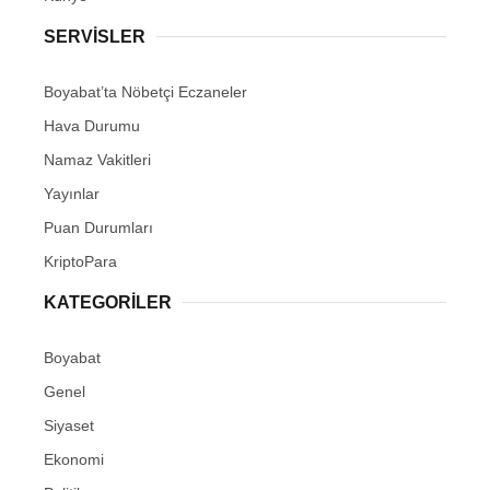
Youtube
SERVISLER
Pinterest
Boyabat’ta Nöbetçi Eczaneler
Hava Durumu
Dribbble
Namaz Vakitleri
LinkedIn
Yayınlar
Puan Durumları
KriptoPara
KATEGORILER
Boyabat
Genel
Siyaset
Ekonomi