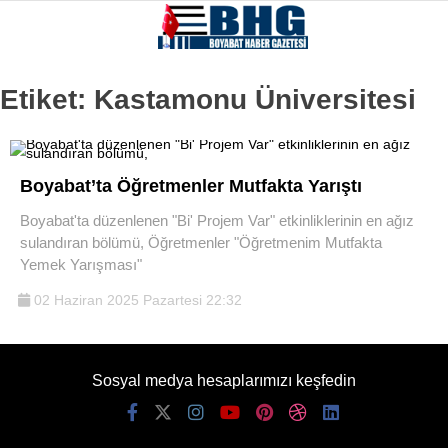
Etiket:
Kastamonu Üniversitesi
Boyabat’ta Öğretmenler Mutfakta Yarıştı
Boyabat'ta düzenlenen "Bi' Projem Var" etkinliklerinin en ağız
sulandıran bölümü, Öğretmenler "Öğretmenim Mutfakta
Yemek Yarışması"
02 Haziran 2025 Pazartesi 22:32
Sosyal medya hesaplarımızı keşfedin