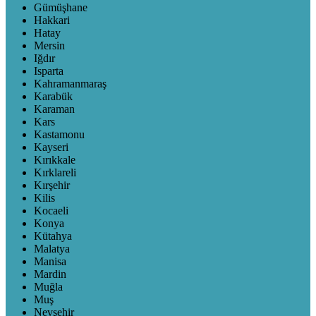
Gümüşhane
Hakkari
Hatay
Mersin
Iğdır
Isparta
Kahramanmaraş
Karabük
Karaman
Kars
Kastamonu
Kayseri
Kırıkkale
Kırklareli
Kırşehir
Kilis
Kocaeli
Konya
Kütahya
Malatya
Manisa
Mardin
Muğla
Muş
Nevşehir