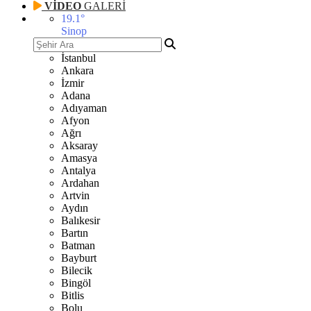
VİDEO
GALERİ
19.1
°
Sinop
İstanbul
Ankara
İzmir
Adana
Adıyaman
Afyon
Ağrı
Aksaray
Amasya
Antalya
Ardahan
Artvin
Aydın
Balıkesir
Bartın
Batman
Bayburt
Bilecik
Bingöl
Bitlis
Bolu