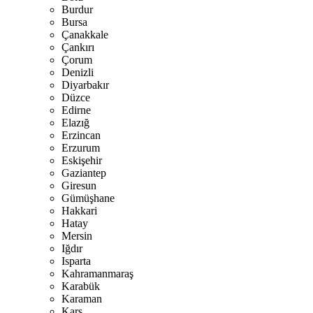
Burdur
Bursa
Çanakkale
Çankırı
Çorum
Denizli
Diyarbakır
Düzce
Edirne
Elazığ
Erzincan
Erzurum
Eskişehir
Gaziantep
Giresun
Gümüşhane
Hakkari
Hatay
Mersin
Iğdır
Isparta
Kahramanmaraş
Karabük
Karaman
Kars