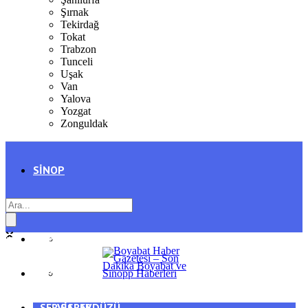
Şırnak
Tekirdağ
Tokat
Trabzon
Tunceli
Uşak
Van
Yalova
Yozgat
Zonguldak
SINOP
SIYASET
BOYABAT
GENEL
DURAĞAN
SPOR
AYANCIK
SERVISLER
SARAYDÜZÜ