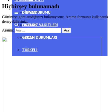
Hiçbirşey bulunamadı
DIKMEN
HAVA DURUMU
Görünüşe göre aradığınızı bulamıyoruz. Arama formunu kullanarak
deneyebilirsiniz.
ERFELEK
NAMAZ VAKITLERI
Arama:
GERZE
PUAN DURUMLARI
TÜRKELI