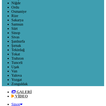
Niğde
Ordu
Osmaniye
Rize
Sakarya
Samsun
Siirt
Sinop
Sivas
Şanlıurfa
Şırnak
Tekirdağ
Tokat
Trabzon
Tunceli
Uşak
Van
Yalova
Yozgat
Zonguldak
GALERİ
VİDEO
Sinop