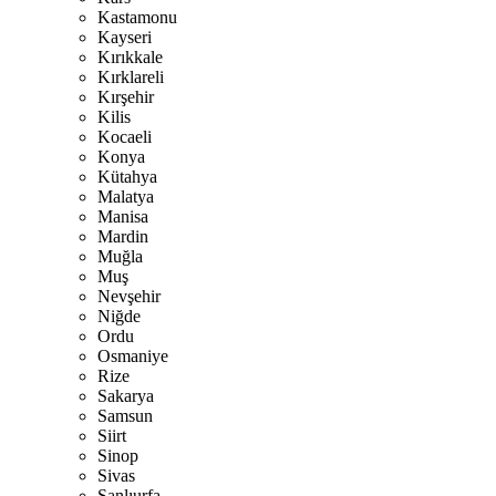
Kastamonu
Kayseri
Kırıkkale
Kırklareli
Kırşehir
Kilis
Kocaeli
Konya
Kütahya
Malatya
Manisa
Mardin
Muğla
Muş
Nevşehir
Niğde
Ordu
Osmaniye
Rize
Sakarya
Samsun
Siirt
Sinop
Sivas
Şanlıurfa