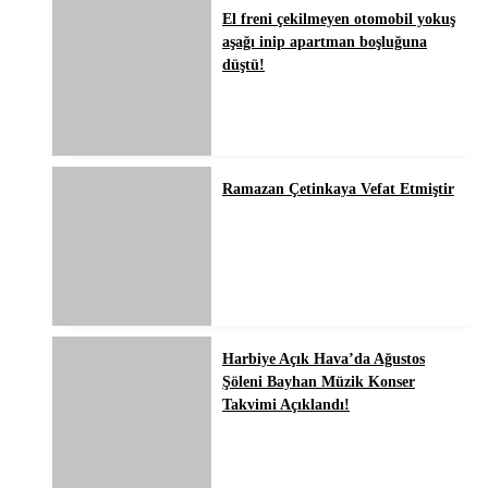
El freni çekilmeyen otomobil yokuş
aşağı inip apartman boşluğuna
düştü!
Ramazan Çetinkaya Vefat Etmiştir
Harbiye Açık Hava’da Ağustos
Şöleni Bayhan Müzik Konser
Takvimi Açıklandı!