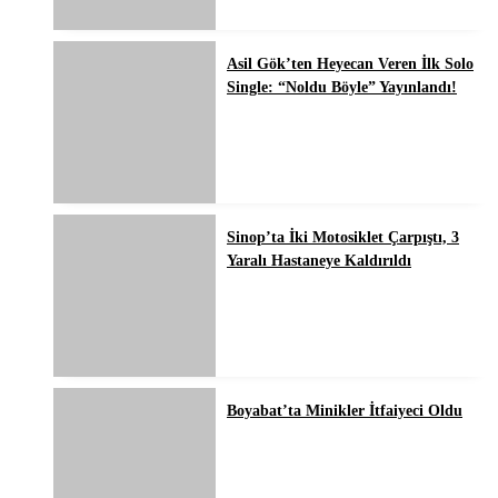
Asil Gök’ten Heyecan Veren İlk Solo
Single: “Noldu Böyle” Yayınlandı!
Sinop’ta İki Motosiklet Çarpıştı, 3
Yaralı Hastaneye Kaldırıldı
Boyabat’ta Minikler İtfaiyeci Oldu