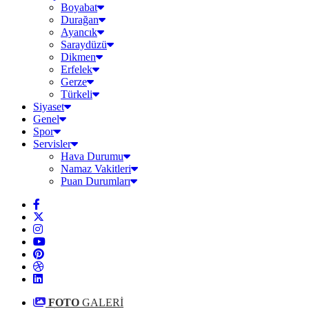
Boyabat
Durağan
Ayancık
Saraydüzü
Dikmen
Erfelek
Gerze
Türkeli
Siyaset
Genel
Spor
Servisler
Hava Durumu
Namaz Vakitleri
Puan Durumları
FOTO
GALERİ