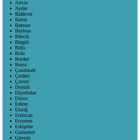
Artvin
Aydın
Balıkesir
Bartın
Batman
Bayburt
Bilecik
Bingöl
Bitlis
Bolu
Burdur
Bursa
Çanakkale
Çankırı
Çorum
Denizli
Diyarbakır
Düzce
Edirne
Elazığ
Erzincan
Erzurum
Eskişehir
Gaziantep
Giresun