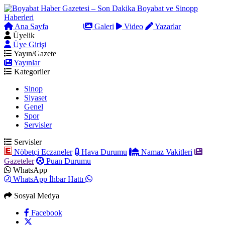
Ana Sayfa
Arama
Galeri
Video
Yazarlar
Üyelik
Üye Girişi
Yayın/Gazete
Yayınlar
Kategoriler
Sinop
Siyaset
Genel
Spor
Servisler
Servisler
Nöbetçi Eczaneler
Hava Durumu
Namaz Vakitleri
Gazeteler
Puan Durumu
WhatsApp
WhatsApp İhbar Hattı
Sosyal Medya
Facebook