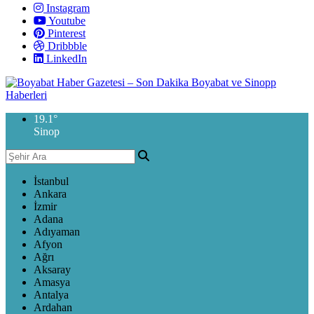
Instagram
Youtube
Pinterest
Dribbble
LinkedIn
19.1
°
Sinop
İstanbul
Ankara
İzmir
Adana
Adıyaman
Afyon
Ağrı
Aksaray
Amasya
Antalya
Ardahan