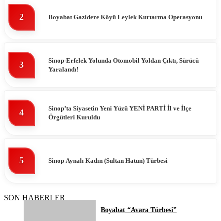
2
Boyabat Gazidere Köyü Leylek Kurtarma Operasyonu
Sinop-Erfelek Yolunda Otomobil Yoldan Çıktı, Sürücü
3
Yaralandı!
Sinop’ta Siyasetin Yeni Yüzü YENİ PARTİ İl ve İlçe
4
Örgütleri Kuruldu
5
Sinop Aynalı Kadın (Sultan Hatun) Türbesi
SON HABERLER
Boyabat “Avara Türbesi”