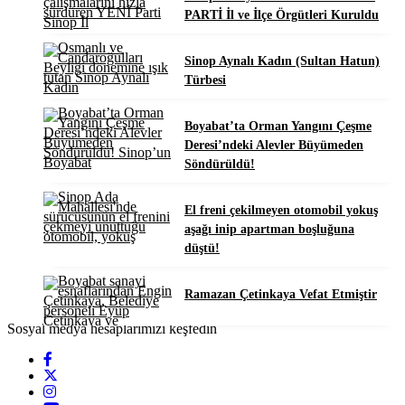
PARTİ İl ve İlçe Örgütleri Kuruldu
Sinop Aynalı Kadın (Sultan Hatun)
Türbesi
Boyabat’ta Orman Yangını Çeşme
Deresi’ndeki Alevler Büyümeden
Söndürüldü!
El freni çekilmeyen otomobil yokuş
aşağı inip apartman boşluğuna
düştü!
Ramazan Çetinkaya Vefat Etmiştir
Sosyal medya hesaplarımızı keşfedin