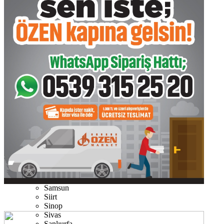
Kastamonu
Kayseri
Kırıkkale
Kırklareli
Kırşehir
Kilis
Kocaeli
Konya
Kütahya
Malatya
Manisa
Mardin
Muğla
Muş
Nevşehir
Niğde
Ordu
Osmaniye
Rize
Sakarya
Samsun
Siirt
Sinop
Sivas
Şanlıurfa