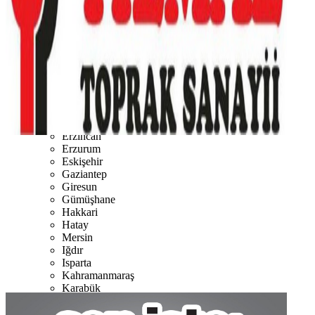
Burdur
Bursa
Çanakkale
Çankırı
Çorum
Denizli
Diyarbakır
Düzce
Edirne
Elazığ
Erzincan
Erzurum
Eskişehir
Gaziantep
Giresun
Gümüşhane
Hakkari
Hatay
Mersin
Iğdır
Isparta
Kahramanmaraş
Karabük
Karaman
Kars