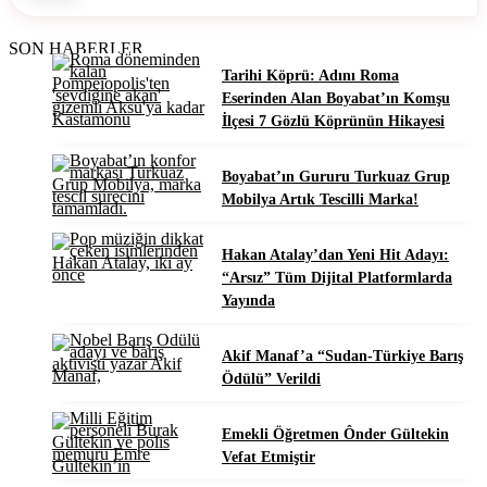
SON HABERLER
Tarihi Köprü: Adını Roma
Eserinden Alan Boyabat’ın Komşu
İlçesi 7 Gözlü Köprünün Hikayesi
Boyabat’ın Gururu Turkuaz Grup
Mobilya Artık Tescilli Marka!
Hakan Atalay’dan Yeni Hit Adayı:
“Arsız” Tüm Dijital Platformlarda
Yayında
Akif Manaf’a “Sudan-Türkiye Barış
Ödülü” Verildi
Emekli Öğretmen Ônder Gültekin
Vefat Etmiştir