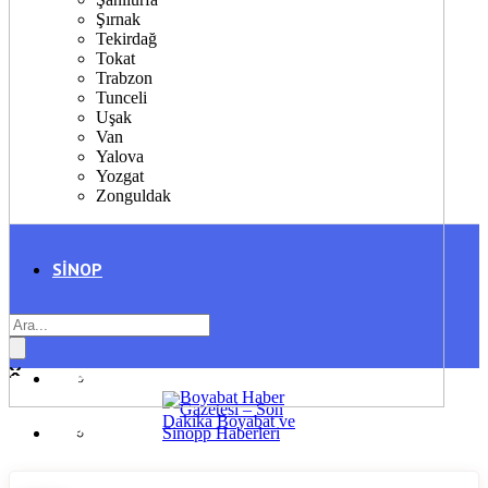
Şırnak
Tekirdağ
Tokat
Trabzon
Tunceli
Uşak
Van
Yalova
Yozgat
Zonguldak
SINOP
SIYASET
BOYABAT
GENEL
DURAĞAN
SPOR
AYANCIK
SERVISLER
SARAYDÜZÜ