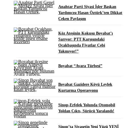
Anahtar Parti Siyasi İşler Başkan
Yardımcısı Hasan Öztürk’ten Dikkat
Çeken Paylaşım
Köz Ateşinin Kokusu Boyabat’ı
Sarıyor: PTT Karşısındaki
Ocakbaşında Fiyatlar Cebi
Yakmıyor!”
Boyabat “Avara Türbesi”
Boyabat Gazidere Köyü Leylek
Kurtarma Operasyonu
Sinop-Erfelek Yolunda Otomobil
Yoldan Çıktı, Sürücü Yaralandı!
Sinop’ta Siyasetin Yeni Yüzü YENİ