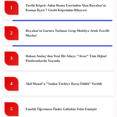
Tarihi Köprü: Adını Roma Eserinden Alan Boyabat’ın
1
Komşu İlçesi 7 Gözlü Köprünün Hikayesi
DIKMEN
HAVA DURUMU
ERFELEK
NAMAZ VAKITLERI
Boyabat’ın Gururu Turkuaz Grup Mobilya Artık Tescilli
2
Marka!
GERZE
PUAN DURUMLARI
TÜRKELI
Hakan Atalay’dan Yeni Hit Adayı: “Arsız” Tüm Dijital
3
Platformlarda Yayında
4
Akif Manaf’a “Sudan-Türkiye Barış Ödülü” Verildi
5
Emekli Öğretmen Ônder Gültekin Vefat Etmiştir