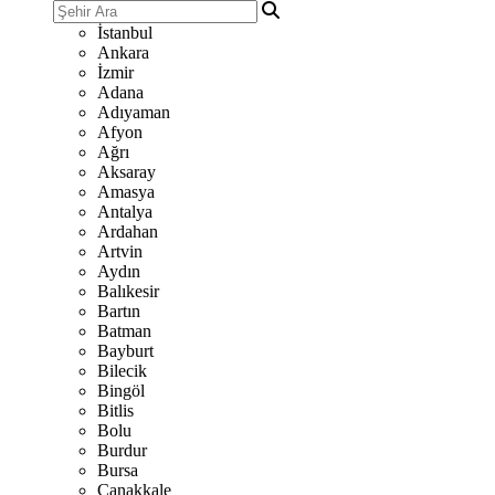
İstanbul
Ankara
İzmir
Adana
Adıyaman
Afyon
Ağrı
Aksaray
Amasya
Antalya
Ardahan
Artvin
Aydın
Balıkesir
Bartın
Batman
Bayburt
Bilecik
Bingöl
Bitlis
Bolu
Burdur
Bursa
Çanakkale