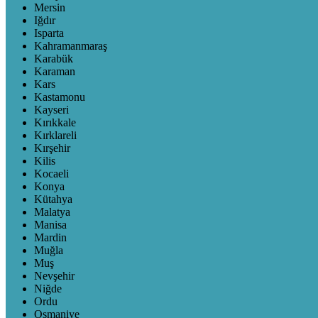
Mersin
Iğdır
Isparta
Kahramanmaraş
Karabük
Karaman
Kars
Kastamonu
Kayseri
Kırıkkale
Kırklareli
Kırşehir
Kilis
Kocaeli
Konya
Kütahya
Malatya
Manisa
Mardin
Muğla
Muş
Nevşehir
Niğde
Ordu
Osmaniye