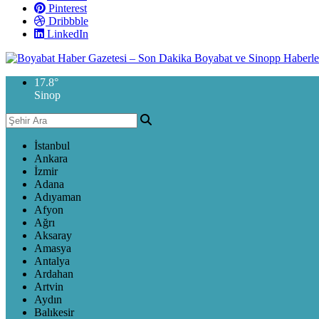
Pinterest
Dribbble
LinkedIn
17.8
°
Sinop
İstanbul
Ankara
İzmir
Adana
Adıyaman
Afyon
Ağrı
Aksaray
Amasya
Antalya
Ardahan
Artvin
Aydın
Balıkesir