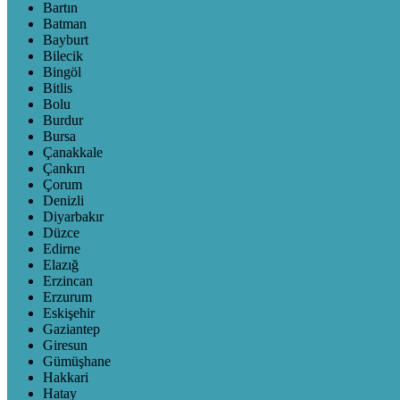
Bartın
Batman
Bayburt
Bilecik
Bingöl
Bitlis
Bolu
Burdur
Bursa
Çanakkale
Çankırı
Çorum
Denizli
Diyarbakır
Düzce
Edirne
Elazığ
Erzincan
Erzurum
Eskişehir
Gaziantep
Giresun
Gümüşhane
Hakkari
Hatay