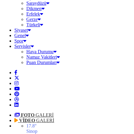
Saraydüzü
Dikmen
Erfelek
Gerze
Türkeli
Siyaset
Genel
Spor
Servisler
Hava Durumu
Namaz Vakitleri
Puan Durumları
FOTO
GALERİ
VİDEO
GALERİ
17.8
°
Sinop