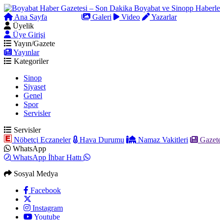
Ana Sayfa
Arama
Galeri
Video
Yazarlar
Üyelik
Üye Girişi
Yayın/Gazete
Yayınlar
Kategoriler
Sinop
Siyaset
Genel
Spor
Servisler
Servisler
Nöbetçi Eczaneler
Hava Durumu
Namaz Vakitleri
Gazete
WhatsApp
WhatsApp İhbar Hattı
Sosyal Medya
Facebook
Instagram
Youtube