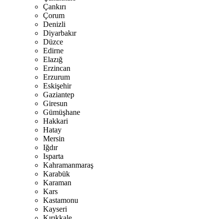
Çankırı
Çorum
Denizli
Diyarbakır
Düzce
Edirne
Elazığ
Erzincan
Erzurum
Eskişehir
Gaziantep
Giresun
Gümüşhane
Hakkari
Hatay
Mersin
Iğdır
Isparta
Kahramanmaraş
Karabük
Karaman
Kars
Kastamonu
Kayseri
Kırıkkale