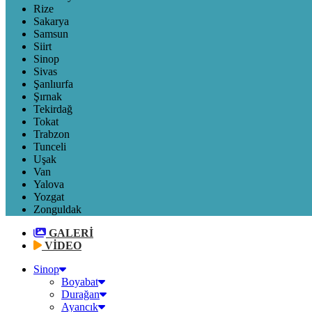
Rize
Sakarya
Samsun
Siirt
Sinop
Sivas
Şanlıurfa
Şırnak
Tekirdağ
Tokat
Trabzon
Tunceli
Uşak
Van
Yalova
Yozgat
Zonguldak
GALERİ
VİDEO
Sinop
Boyabat
Durağan
Ayancık