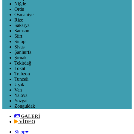
Niğde
Ordu
Osmaniye
Rize
Sakarya
Samsun
Siirt
Sinop
Sivas
Şanlıurfa
Şırnak
Tekirdağ
Tokat
Trabzon
Tunceli
Uşak
Van
Yalova
Yozgat
Zonguldak
GALERİ
VİDEO
Sinop