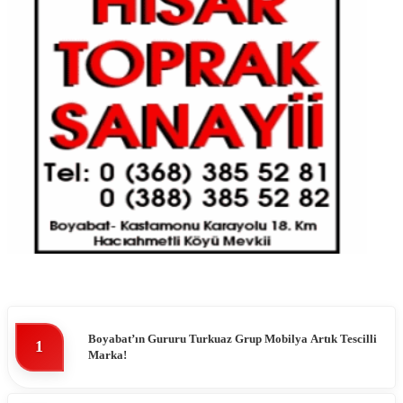
Boyabat’ın Gururu Turkuaz Grup Mobilya Artık Tescilli
1
Marka!