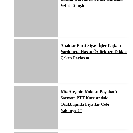
Vefat Etmiştir
Anahtar Parti Siyasi İşler Başkan
Yardımcısı Hasan Öztürk’ten Dikkat
Çeken Paylaşım
Köz Ateşinin Kokusu Boyabat’ı
Sarıyor: PTT Karşısındaki
Ocakbaşında Fiyatlar Cebi
Yakmıyor!”