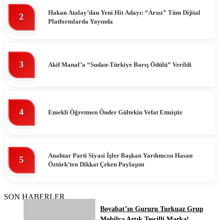
Hakan Atalay’dan Yeni Hit Adayı: “Arsız” Tüm Dijital
2
Platformlarda Yayında
3
Akif Manaf’a “Sudan-Türkiye Barış Ödülü” Verildi
4
Emekli Öğretmen Ônder Gültekin Vefat Etmiştir
Anahtar Parti Siyasi İşler Başkan Yardımcısı Hasan
5
Öztürk’ten Dikkat Çeken Paylaşım
SON HABERLER
Boyabat’ın Gururu Turkuaz Grup
Mobilya Artık Tescilli Marka!