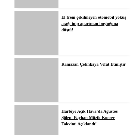
El freni çekilmeyen otomobil yokuş
aşağı inip apartman boşluğuna
düştü!
Ramazan Çetinkaya Vefat Etmiştir
Harbiye Açık Hava’da Ağustos
Şöleni Bayhan Müzik Konser
Takvimi Açıklandı!