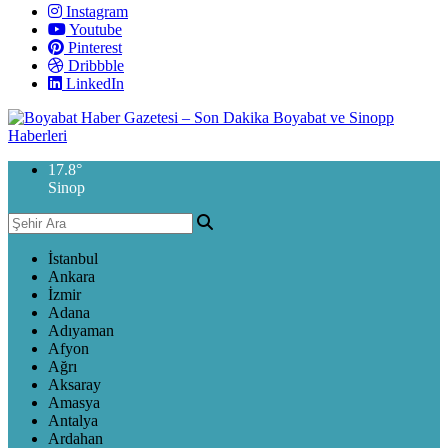
Instagram
Youtube
Pinterest
Dribbble
LinkedIn
17.8
°
Sinop
İstanbul
Ankara
İzmir
Adana
Adıyaman
Afyon
Ağrı
Aksaray
Amasya
Antalya
Ardahan