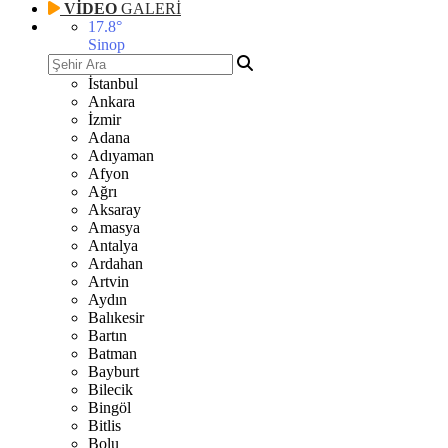
VİDEO
GALERİ
17.8
°
Sinop
İstanbul
Ankara
İzmir
Adana
Adıyaman
Afyon
Ağrı
Aksaray
Amasya
Antalya
Ardahan
Artvin
Aydın
Balıkesir
Bartın
Batman
Bayburt
Bilecik
Bingöl
Bitlis
Bolu