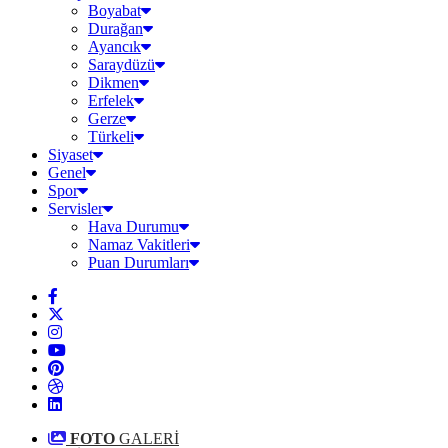
Boyabat
Durağan
Ayancık
Saraydüzü
Dikmen
Erfelek
Gerze
Türkeli
Siyaset
Genel
Spor
Servisler
Hava Durumu
Namaz Vakitleri
Puan Durumları
FOTO
GALERİ