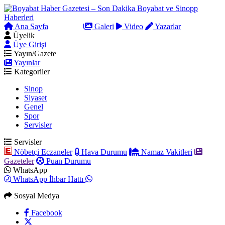
Ana Sayfa
Arama
Galeri
Video
Yazarlar
Üyelik
Üye Girişi
Yayın/Gazete
Yayınlar
Kategoriler
Sinop
Siyaset
Genel
Spor
Servisler
Servisler
Nöbetçi Eczaneler
Hava Durumu
Namaz Vakitleri
Gazeteler
Puan Durumu
WhatsApp
WhatsApp İhbar Hattı
Sosyal Medya
Facebook