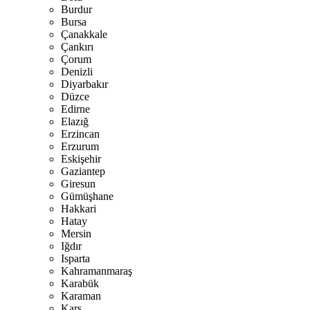
Burdur
Bursa
Çanakkale
Çankırı
Çorum
Denizli
Diyarbakır
Düzce
Edirne
Elazığ
Erzincan
Erzurum
Eskişehir
Gaziantep
Giresun
Gümüşhane
Hakkari
Hatay
Mersin
Iğdır
Isparta
Kahramanmaraş
Karabük
Karaman
Kars