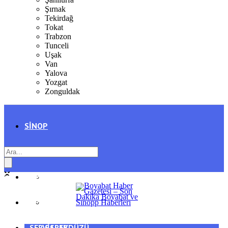
Şırnak
Tekirdağ
Tokat
Trabzon
Tunceli
Uşak
Van
Yalova
Yozgat
Zonguldak
SINOP
SIYASET
BOYABAT
GENEL
DURAĞAN
SPOR
AYANCIK
SERVISLER
SARAYDÜZÜ