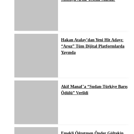
Hakan Atalay’dan Yeni Hit Adayı:
“Arsız” Tüm Dijital Platformlarda
Yayında
Akif Manaf’a “Sudan-Türkiye Barış
Ödülü” Verildi
Emekli Öğretmen Ônder Gültekin