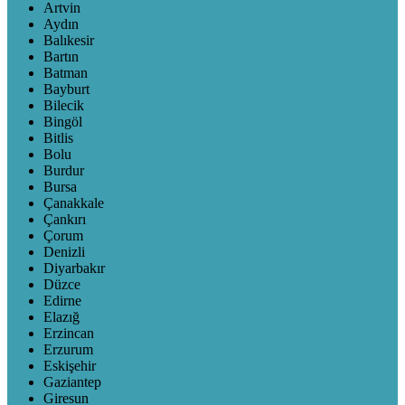
Artvin
Aydın
Balıkesir
Bartın
Batman
Bayburt
Bilecik
Bingöl
Bitlis
Bolu
Burdur
Bursa
Çanakkale
Çankırı
Çorum
Denizli
Diyarbakır
Düzce
Edirne
Elazığ
Erzincan
Erzurum
Eskişehir
Gaziantep
Giresun