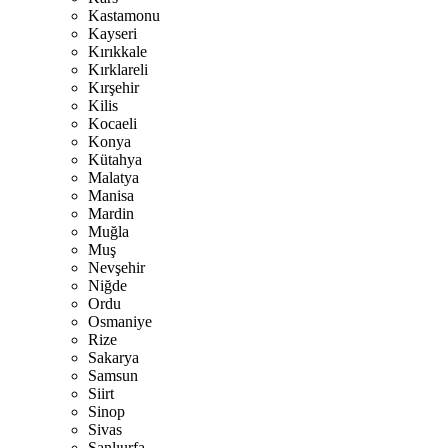
Kastamonu
Kayseri
Kırıkkale
Kırklareli
Kırşehir
Kilis
Kocaeli
Konya
Kütahya
Malatya
Manisa
Mardin
Muğla
Muş
Nevşehir
Niğde
Ordu
Osmaniye
Rize
Sakarya
Samsun
Siirt
Sinop
Sivas
Şanlıurfa