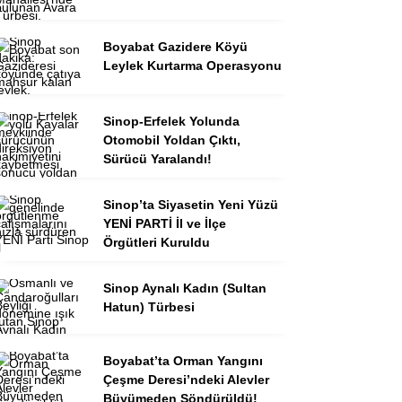
Boyabat Gazidere Köyü
Leylek Kurtarma Operasyonu
Sinop-Erfelek Yolunda
Otomobil Yoldan Çıktı,
Sürücü Yaralandı!
Sinop’ta Siyasetin Yeni Yüzü
YENİ PARTİ İl ve İlçe
Örgütleri Kuruldu
Sinop Aynalı Kadın (Sultan
Hatun) Türbesi
Boyabat’ta Orman Yangını
Çeşme Deresi’ndeki Alevler
Büyümeden Söndürüldü!