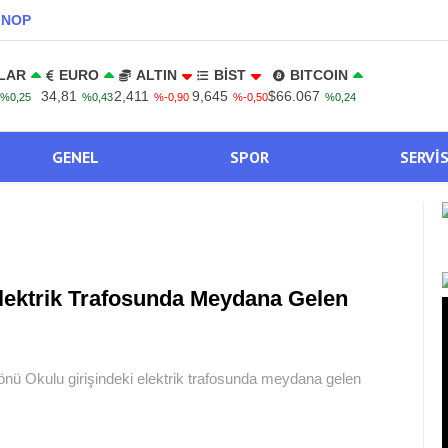
INOP
LAR
EURO
ALTIN
BİST
BITCOIN
34,81
2,411
9,645
$66.067
%0,25
%0,43
%-0,90
%-0,50
%0,24
GENEL
SPOR
SERVI
lektrik Trafosunda Meydana Gelen
nü Okulu girişindeki elektrik trafosunda meydana gelen