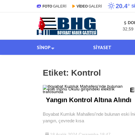
20.4
°
S
FOTO
GALERİ
VİDEO
GALERİ
DO
32,59
SINOP
SIYASET
Etiket:
Kontrol
E
Yangın Kontrol Altına Alındı
Boyabat Kumluk Mahallesi'nde bulunan eski İnö
yangın, çevrede kısa
18 Aralık 2024 Çarşamba 18:47