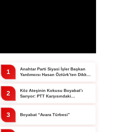
Anahtar Parti Siyasi İşler Başkan
1
Yardımcısı Hasan Öztürk’ten Dikkat
Çeken Paylaşım
Köz Ateşinin Kokusu Boyabat’ı
2
Sarıyor: PTT Karşısındaki
Ocakbaşında Fiyatlar Cebi
Yakmıyor!”
3
Boyabat “Avara Türbesi”