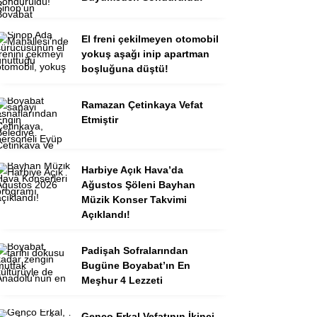
El freni çekilmeyen otomobil
yokuş aşağı inip apartman
boşluğuna düştü!
Ramazan Çetinkaya Vefat
Etmiştir
Harbiye Açık Hava’da
Ağustos Şöleni Bayhan
Müzik Konser Takvimi
Açıklandı!
Padişah Sofralarından
Bugüne Boyabat’ın En
Meşhur 4 Lezzeti
Genco Erkal Vefatının İkinci