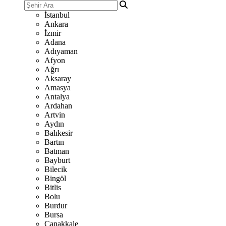
İstanbul
Ankara
İzmir
Adana
Adıyaman
Afyon
Ağrı
Aksaray
Amasya
Antalya
Ardahan
Artvin
Aydın
Balıkesir
Bartın
Batman
Bayburt
Bilecik
Bingöl
Bitlis
Bolu
Burdur
Bursa
Çanakkale