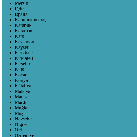
Mersin
Iğdır
Isparta
Kahramanmaraş
Karabük
Karaman
Kars
Kastamonu
Kayseri
Kırıkkale
Kırklareli
Kırşehir
Kilis
Kocaeli
Konya
Kütahya
Malatya
Manisa
Mardin
Muğla
Muş
Nevşehir
Niğde
Ordu
Osmaniye