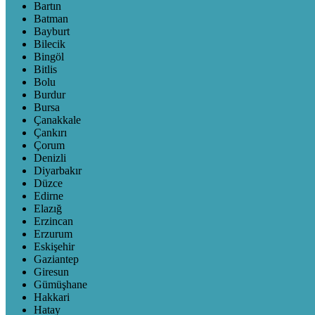
Bartın
Batman
Bayburt
Bilecik
Bingöl
Bitlis
Bolu
Burdur
Bursa
Çanakkale
Çankırı
Çorum
Denizli
Diyarbakır
Düzce
Edirne
Elazığ
Erzincan
Erzurum
Eskişehir
Gaziantep
Giresun
Gümüşhane
Hakkari
Hatay