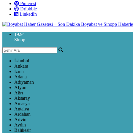
Pinterest
Dribbble
LinkedIn
19.9
°
Sinop
İstanbul
Ankara
İzmir
Adana
Adıyaman
Afyon
Ağrı
Aksaray
Amasya
Antalya
Ardahan
Artvin
Aydın
Balıkesir