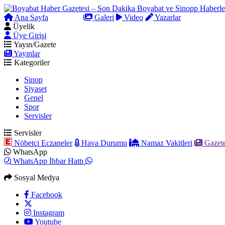
Ana Sayfa
Arama
Galeri
Video
Yazarlar
Üyelik
Üye Girişi
Yayın/Gazete
Yayınlar
Kategoriler
Sinop
Siyaset
Genel
Spor
Servisler
Servisler
Nöbetçi Eczaneler
Hava Durumu
Namaz Vakitleri
Gazete
WhatsApp
WhatsApp İhbar Hattı
Sosyal Medya
Facebook
Instagram
Youtube