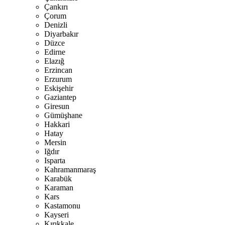
Çankırı
Çorum
Denizli
Diyarbakır
Düzce
Edirne
Elazığ
Erzincan
Erzurum
Eskişehir
Gaziantep
Giresun
Gümüşhane
Hakkari
Hatay
Mersin
Iğdır
Isparta
Kahramanmaraş
Karabük
Karaman
Kars
Kastamonu
Kayseri
Kırıkkale