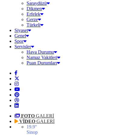
Saraydüzü
Dikmen
Erfelek
Gerze
Türkeli
Siyaset
Genel
Spor
Servisler
Hava Durumu
Namaz Vakitleri
Puan Durumları
FOTO
GALERİ
VİDEO
GALERİ
19.9
°
Sinop