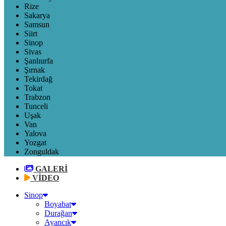
Rize
Sakarya
Samsun
Siirt
Sinop
Sivas
Şanlıurfa
Şırnak
Tekirdağ
Tokat
Trabzon
Tunceli
Uşak
Van
Yalova
Yozgat
Zonguldak
GALERİ
VİDEO
Sinop
Boyabat
Durağan
Ayancık