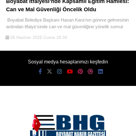
Boyabat İtfaiyesi’nde Kapsamlı Eğitim Hamlesi:
Can ve Mal Güvenliği Öncelik Oldu
Boyabat Belediye Başkanı Hasan Kara'nın göreve gelmesinin
ardından itfaiye'sinde can ve mal güvenliğine yönelik somut
06 Haziran 2025 Cuma 18:34
Sosyal medya hesaplarımızı keşfedin