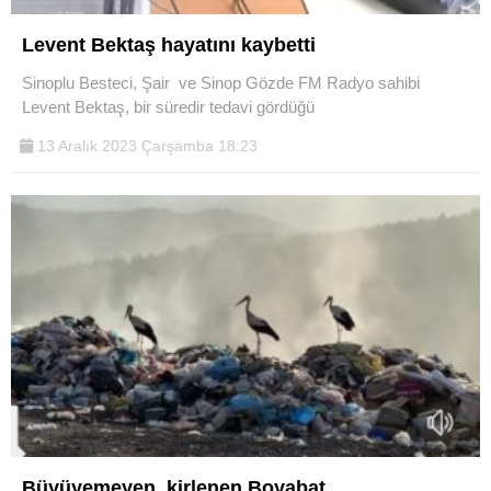
Levent Bektaş hayatını kaybetti
Sinoplu Besteci, Şair ve Sinop Gözde FM Radyo sahibi
Levent Bektaş, bir süredir tedavi gördüğü
13 Aralık 2023 Çarşamba 18:23
Büyüyemeyen, kirlenen Boyabat