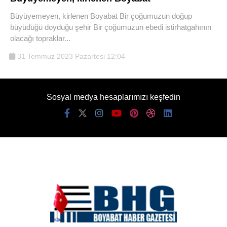
Büyüyemeyen, kirlenen Boyabat Bir çoğumuzun doğup
büyüdüğü doyduğu şehir Bir çoğumuzun ebedi istirhatgahının
olacağı topraklar...
31 Temmuz 2023 Pazartesi 12:04
Sosyal medya hesaplarımızı keşfedin