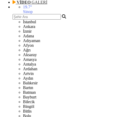
VİDEO
GALERİ
19.7
°
Sinop
İstanbul
Ankara
İzmir
Adana
Adıyaman
Afyon
Ağrı
Aksaray
Amasya
Antalya
Ardahan
Artvin
Aydın
Balıkesir
Bartın
Batman
Bayburt
Bilecik
Bingöl
Bitlis
Bolu