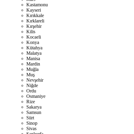
Kastamonu
Kayseri
Kırıkkale
Kırklareli
Kırşehir
Kilis
Kocaeli
Konya
Kütahya
Malatya
Manisa
Mardin
Muğla
Muş
Nevşehir
Niğde
Ordu
Osmaniye
Rize
Sakarya
Samsun
Siirt
Sinop
Sivas
Şanlıurfa