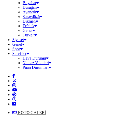
Boyabat
Durağan
Ayancık
Saraydüzü
Dikmen
Erfelek
Gerze
Türkeli
Siyaset
Genel
Spor
Servisler
Hava Durumu
Namaz Vakitleri
Puan Durumları
FOTO
GALERİ