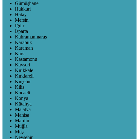
Gümüşhane
Hakkari
Hatay
Mersin
Iğdır
Isparta
Kahramanmaraş
Karabük
Karaman
Kars
Kastamonu
Kayseri
Kırıkkale
Kırklareli
Kırşehir
Kilis
Kocaeli
Konya
Kütahya
Malatya
Manisa
Mardin
Muğla
Muş
Nevşehir