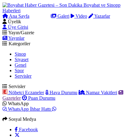
Ana Sayfa
Arama
Galeri
Video
Yazarlar
Üyelik
Üye Girişi
Yayın/Gazete
Yayınlar
Kategoriler
Sinop
Siyaset
Genel
Spor
Servisler
Servisler
Nöbetçi Eczaneler
Hava Durumu
Namaz Vakitleri
Gazeteler
Puan Durumu
WhatsApp
WhatsApp İhbar Hattı
Sosyal Medya
Facebook