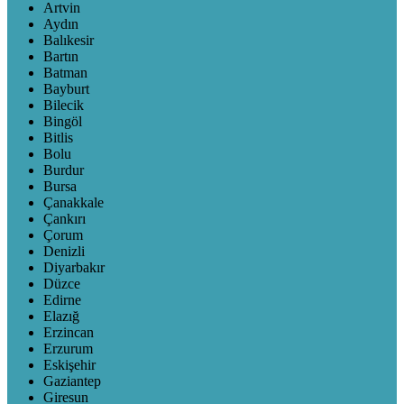
Artvin
Aydın
Balıkesir
Bartın
Batman
Bayburt
Bilecik
Bingöl
Bitlis
Bolu
Burdur
Bursa
Çanakkale
Çankırı
Çorum
Denizli
Diyarbakır
Düzce
Edirne
Elazığ
Erzincan
Erzurum
Eskişehir
Gaziantep
Giresun