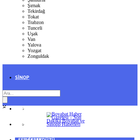
Şırnak
Tekirdağ
Tokat
Trabzon
Tunceli
Uşak
Van
Yalova
Yozgat
Zonguldak
SINOP
SIYASET
BOYABAT
GENEL
DURAĞAN
SPOR
AYANCIK
SERVISLER
SARAYDÜZÜ