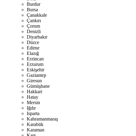
Burdur
Bursa
Çanakkale
Çankırı
Çorum
Denizli
Diyarbakır
Düzce
Edirne
Elazığ
Erzincan
Erzurum
Eskişehir
Gaziantep
Giresun
Gümüşhane
Hakkari
Hatay
Mersin
Iğdır
Isparta
Kahramanmaraş
Karabük
Karaman
Kars