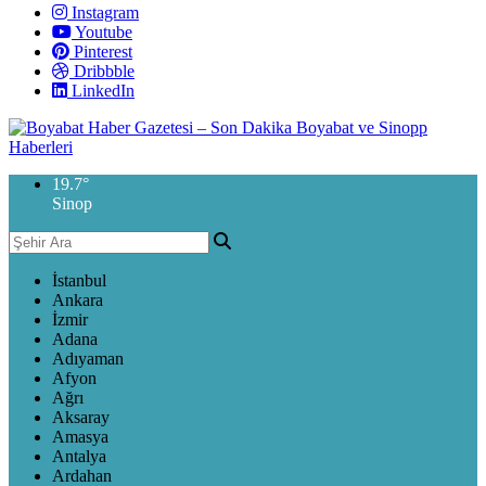
Instagram
Youtube
Pinterest
Dribbble
LinkedIn
19.7
°
Sinop
İstanbul
Ankara
İzmir
Adana
Adıyaman
Afyon
Ağrı
Aksaray
Amasya
Antalya
Ardahan