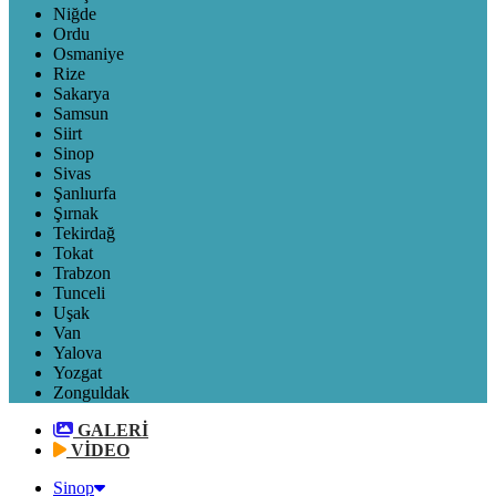
Niğde
Ordu
Osmaniye
Rize
Sakarya
Samsun
Siirt
Sinop
Sivas
Şanlıurfa
Şırnak
Tekirdağ
Tokat
Trabzon
Tunceli
Uşak
Van
Yalova
Yozgat
Zonguldak
GALERİ
VİDEO
Sinop