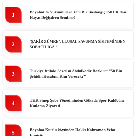
Boyabat’ta Yükümlülere Yeni Bir Başlangıç İŞKUR’dan
1
Hayat Değiştiren Seminer!
‘ŞAKİR ZÜMRE’, ULUSAL SAVUNMA SİSTEMİNDEN
2
SOBACILIĞA !
Türkiye İttifakı Sözcüsü Abdulkadir Bozkurt: “50 Bin
3
Şehidin Hesabını Kim Verecek?”
THK Sinop Şube Yönetiminden Gökada Spor Kulübüne
4
Kutlama Ziyareti
Boyabat Kurtlu köyünden Hakkı Kahraman Vefat
5
Etmiştir