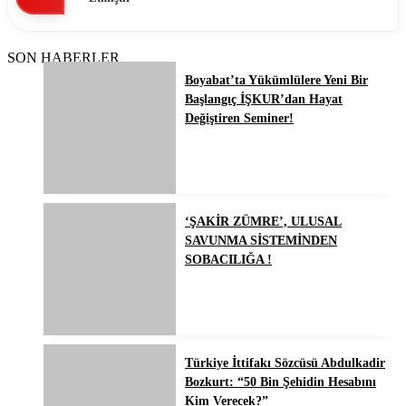
SON HABERLER
Boyabat’ta Yükümlülere Yeni Bir
Başlangıç İŞKUR’dan Hayat
Değiştiren Seminer!
‘ŞAKİR ZÜMRE’, ULUSAL
SAVUNMA SİSTEMİNDEN
SOBACILIĞA !
Türkiye İttifakı Sözcüsü Abdulkadir
Bozkurt: “50 Bin Şehidin Hesabını
Kim Verecek?”