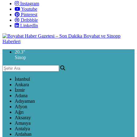
Instagram
Youtube
Pinterest
Dribbble
LinkedIn
20.3
°
Sinop
İstanbul
Ankara
İzmir
Adana
Adıyaman
Afyon
Ağrı
Aksaray
Amasya
Antalya
Ardahan