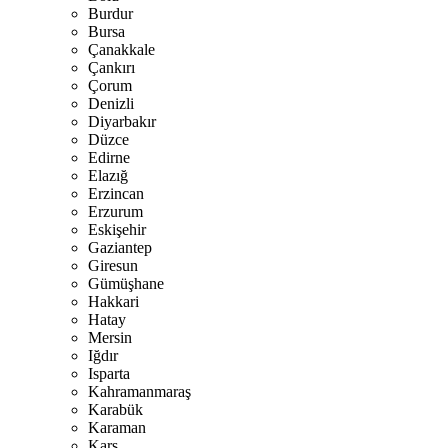
Burdur
Bursa
Çanakkale
Çankırı
Çorum
Denizli
Diyarbakır
Düzce
Edirne
Elazığ
Erzincan
Erzurum
Eskişehir
Gaziantep
Giresun
Gümüşhane
Hakkari
Hatay
Mersin
Iğdır
Isparta
Kahramanmaraş
Karabük
Karaman
Kars