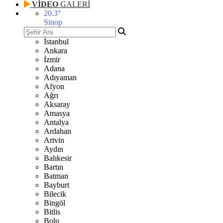
VİDEO
GALERİ
20.3
°
Sinop
İstanbul
Ankara
İzmir
Adana
Adıyaman
Afyon
Ağrı
Aksaray
Amasya
Antalya
Ardahan
Artvin
Aydın
Balıkesir
Bartın
Batman
Bayburt
Bilecik
Bingöl
Bitlis
Bolu