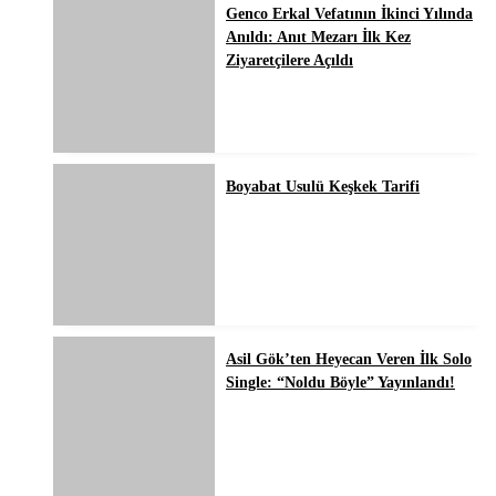
Genco Erkal Vefatının İkinci Yılında
Anıldı: Anıt Mezarı İlk Kez
Ziyaretçilere Açıldı
Boyabat Usulü Keşkek Tarifi
Asil Gök’ten Heyecan Veren İlk Solo
Single: “Noldu Böyle” Yayınlandı!