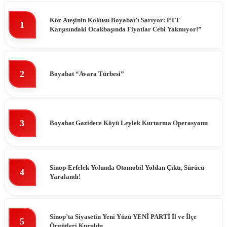
Köz Ateşinin Kokusu Boyabat’ı Sarıyor: PTT
1
Karşısındaki Ocakbaşında Fiyatlar Cebi Yakmıyor!”
2
Boyabat “Avara Türbesi”
3
Boyabat Gazidere Köyü Leylek Kurtarma Operasyonu
Sinop-Erfelek Yolunda Otomobil Yoldan Çıktı, Sürücü
4
Yaralandı!
Sinop’ta Siyasetin Yeni Yüzü YENİ PARTİ İl ve İlçe
5
Örgütleri Kuruldu