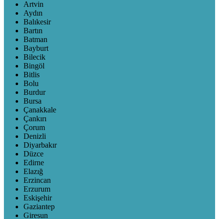
Artvin
Aydın
Balıkesir
Bartın
Batman
Bayburt
Bilecik
Bingöl
Bitlis
Bolu
Burdur
Bursa
Çanakkale
Çankırı
Çorum
Denizli
Diyarbakır
Düzce
Edirne
Elazığ
Erzincan
Erzurum
Eskişehir
Gaziantep
Giresun