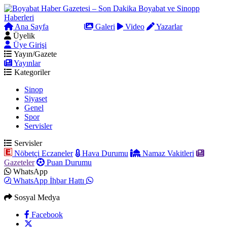
Ana Sayfa
Arama
Galeri
Video
Yazarlar
Üyelik
Üye Girişi
Yayın/Gazete
Yayınlar
Kategoriler
Sinop
Siyaset
Genel
Spor
Servisler
Servisler
Nöbetçi Eczaneler
Hava Durumu
Namaz Vakitleri
Gazeteler
Puan Durumu
WhatsApp
WhatsApp İhbar Hattı
Sosyal Medya
Facebook