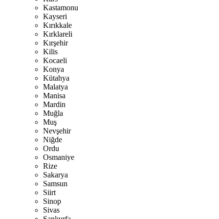
Kastamonu
Kayseri
Kırıkkale
Kırklareli
Kırşehir
Kilis
Kocaeli
Konya
Kütahya
Malatya
Manisa
Mardin
Muğla
Muş
Nevşehir
Niğde
Ordu
Osmaniye
Rize
Sakarya
Samsun
Siirt
Sinop
Sivas
Şanlıurfa