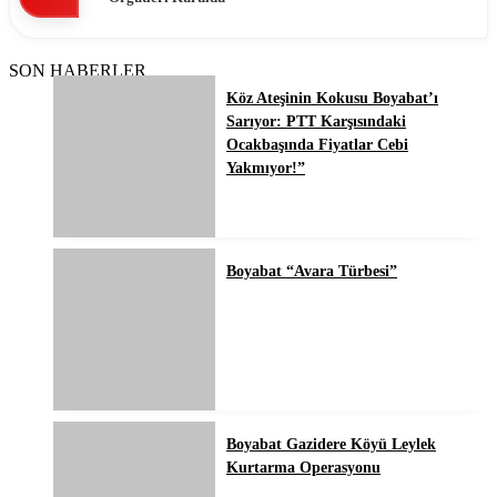
SON HABERLER
Köz Ateşinin Kokusu Boyabat’ı
Sarıyor: PTT Karşısındaki
Ocakbaşında Fiyatlar Cebi
Yakmıyor!”
Boyabat “Avara Türbesi”
Boyabat Gazidere Köyü Leylek
Kurtarma Operasyonu