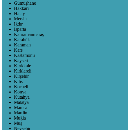
Gümüşhane
Hakkari
Hatay
Mersin
Iğdır
Isparta
Kahramanmaraş
Karabük
Karaman
Kars
Kastamonu
Kayseri
Kırıkkale
Kırklareli
Kırşehir
Kilis
Kocaeli
Konya
Kütahya
Malatya
Manisa
Mardin
Muğla
Muş
Nevşehir