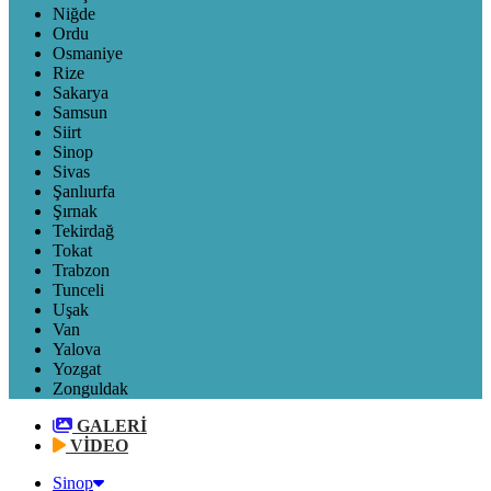
Niğde
Ordu
Osmaniye
Rize
Sakarya
Samsun
Siirt
Sinop
Sivas
Şanlıurfa
Şırnak
Tekirdağ
Tokat
Trabzon
Tunceli
Uşak
Van
Yalova
Yozgat
Zonguldak
GALERİ
VİDEO
Sinop