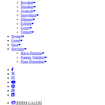
Boyabat
Durağan
Ayancık
Saraydüzü
Dikmen
Erfelek
Gerze
Türkeli
Siyaset
Genel
Spor
Servisler
Hava Durumu
Namaz Vakitleri
Puan Durumları
FOTO
GALERİ