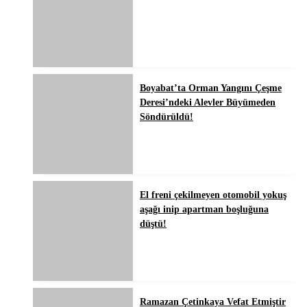
Boyabat’ta Orman Yangını Çeşme
Deresi’ndeki Alevler Büyümeden
Söndürüldü!
El freni çekilmeyen otomobil yokuş
aşağı inip apartman boşluğuna
düştü!
Ramazan Çetinkaya Vefat Etmiştir