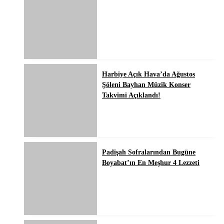
Harbiye Açık Hava’da Ağustos
Şöleni Bayhan Müzik Konser
Takvimi Açıklandı!
Padişah Sofralarından Bugüne
Boyabat’ın En Meşhur 4 Lezzeti