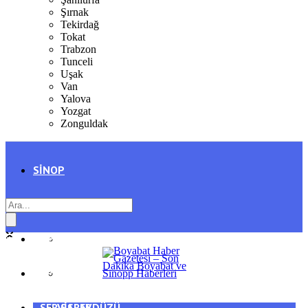
Şırnak
Tekirdağ
Tokat
Trabzon
Tunceli
Uşak
Van
Yalova
Yozgat
Zonguldak
SINOP
SIYASET
BOYABAT
GENEL
DURAĞAN
SPOR
AYANCIK
SERVISLER
SARAYDÜZÜ