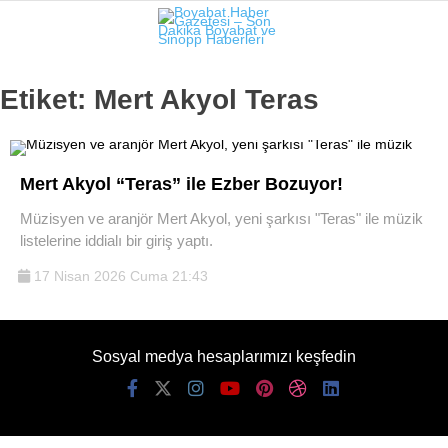
Etiket:
Mert Akyol Teras
Mert Akyol “Teras” ile Ezber Bozuyor!
Müzisyen ve aranjör Mert Akyol, yeni şarkısı "Teras" ile müzik
listelerine iddialı bir giriş yaptı.
17 Nisan 2026 Cuma 21:43
Sosyal medya hesaplarımızı keşfedin