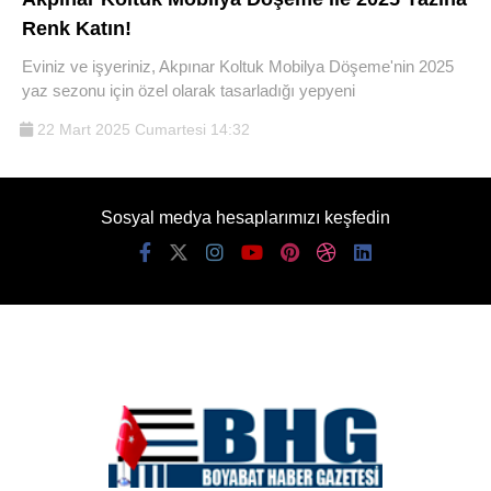
Renk Katın!
Eviniz ve işyeriniz, Akpınar Koltuk Mobilya Döşeme'nin 2025
yaz sezonu için özel olarak tasarladığı yepyeni
22 Mart 2025 Cumartesi 14:32
Sosyal medya hesaplarımızı keşfedin