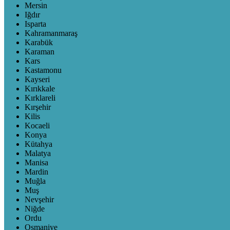
Mersin
Iğdır
Isparta
Kahramanmaraş
Karabük
Karaman
Kars
Kastamonu
Kayseri
Kırıkkale
Kırklareli
Kırşehir
Kilis
Kocaeli
Konya
Kütahya
Malatya
Manisa
Mardin
Muğla
Muş
Nevşehir
Niğde
Ordu
Osmaniye