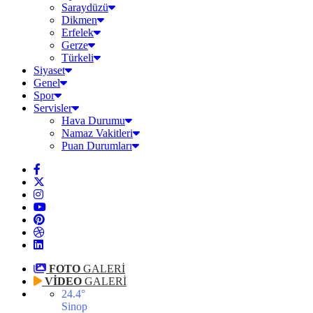
Saraydüzü
Dikmen
Erfelek
Gerze
Türkeli
Siyaset
Genel
Spor
Servisler
Hava Durumu
Namaz Vakitleri
Puan Durumları
FOTO
GALERİ
VİDEO
GALERİ
24.4
°
Sinop