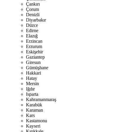
Çankırı
Çorum
Denizli
Diyarbakır
Düzce
Edirne
Elazığ
Erzincan
Erzurum
Eskişehir
Gaziantep
Giresun
Gümüşhane
Hakkari
Hatay
Mersin
Iğdır
Isparta
Kahramanmaraş
Karabük
Karaman
Kars
Kastamonu
Kayseri
Kırıkkale