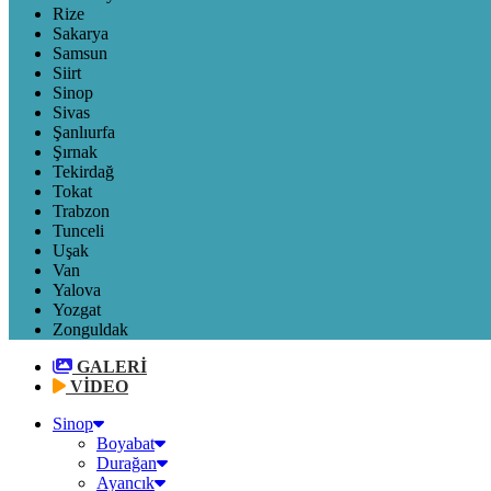
Rize
Sakarya
Samsun
Siirt
Sinop
Sivas
Şanlıurfa
Şırnak
Tekirdağ
Tokat
Trabzon
Tunceli
Uşak
Van
Yalova
Yozgat
Zonguldak
GALERİ
VİDEO
Sinop
Boyabat
Durağan
Ayancık