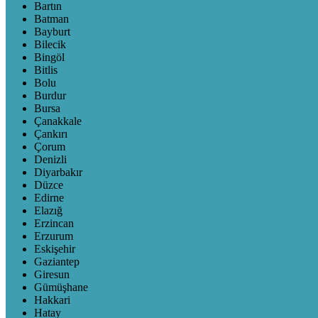
Bartın
Batman
Bayburt
Bilecik
Bingöl
Bitlis
Bolu
Burdur
Bursa
Çanakkale
Çankırı
Çorum
Denizli
Diyarbakır
Düzce
Edirne
Elazığ
Erzincan
Erzurum
Eskişehir
Gaziantep
Giresun
Gümüşhane
Hakkari
Hatay