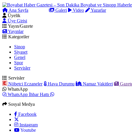
Ana Sayfa
Arama
Galeri
Video
Yazarlar
Üyelik
Üye Girişi
Yayın/Gazete
Yayınlar
Kategoriler
Sinop
Siyaset
Genel
Spor
Servisler
Servisler
Nöbetçi Eczaneler
Hava Durumu
Namaz Vakitleri
Gazete
WhatsApp
WhatsApp İhbar Hattı
Sosyal Medya
Facebook
Instagram
Youtube