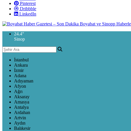
Pinterest
Dribbble
LinkedIn
24.4
°
Sinop
İstanbul
Ankara
İzmir
Adana
Adıyaman
Afyon
Ağrı
Aksaray
Amasya
Antalya
Ardahan
Artvin
Aydın
Balıkesir