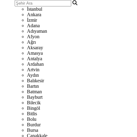
İstanbul
Ankara
İzmir
Adana
Adıyaman
Afyon
Ağrı
Aksaray
Amasya
Antalya
Ardahan
Artvin
Aydın
Balıkesir
Bartın
Batman
Bayburt
Bilecik
Bingöl
Bitlis
Bolu
Burdur
Bursa
Çanakkale