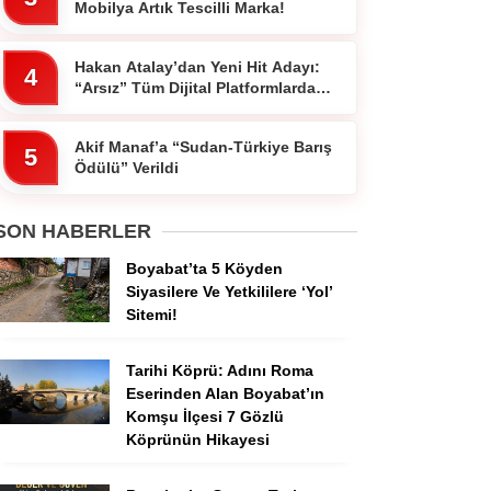
Mobilya Artık Tescilli Marka!
Hakan Atalay’dan Yeni Hit Adayı:
4
“Arsız” Tüm Dijital Platformlarda
Yayında
Akif Manaf’a “Sudan-Türkiye Barış
5
Ödülü” Verildi
SON HABERLER
Boyabat’ta 5 Köyden
Siyasilere Ve Yetkililere ‘Yol’
Sitemi!
Tarihi Köprü: Adını Roma
Eserinden Alan Boyabat’ın
Komşu İlçesi 7 Gözlü
Köprünün Hikayesi