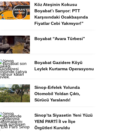
Köz Ateşinin Kokusu
Boyabat’ı Sarıyor: PTT
Karşısındaki Ocakbaşında
Fiyatlar Cebi Yakmıyor!”
Boyabat “Avara Türbesi”
Boyabat Gazidere Köyü
Leylek Kurtarma Operasyonu
Sinop-Erfelek Yolunda
Otomobil Yoldan Çıktı,
Sürücü Yaralandı!
Sinop’ta Siyasetin Yeni Yüzü
YENİ PARTİ İl ve İlçe
Örgütleri Kuruldu