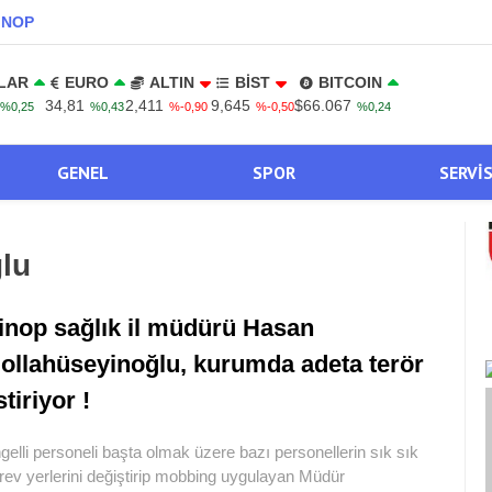
INOP
LAR
EURO
ALTIN
BİST
BITCOIN
34,81
2,411
9,645
$66.067
%0,25
%0,43
%-0,90
%-0,50
%0,24
GENEL
SPOR
SERVI
lu
inop sağlık il müdürü Hasan
ollahüseyinoğlu, kurumda adeta terör
stiriyor !
gelli personeli başta olmak üzere bazı personellerin sık sık
rev yerlerini değiştirip mobbing uygulayan Müdür