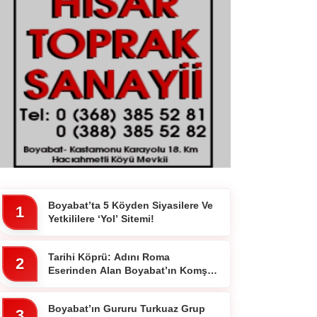
Boyabat’ta 5 Köyden Siyasilere Ve
1
Yetkililere ‘Yol’ Sitemi!
Tarihi Köprü: Adını Roma
2
Eserinden Alan Boyabat’ın Komşu
İlçesi 7 Gözlü Köprünün Hikayesi
Boyabat’ın Gururu Turkuaz Grup
3