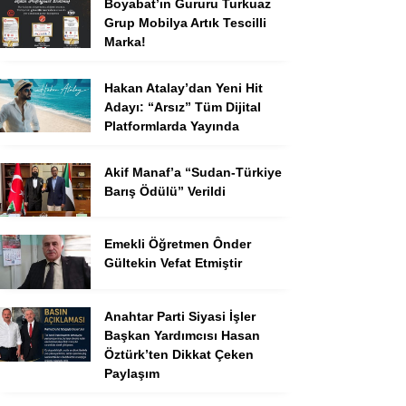
Boyabat’ın Gururu Turkuaz
Grup Mobilya Artık Tescilli
Marka!
Hakan Atalay’dan Yeni Hit
Adayı: “Arsız” Tüm Dijital
Platformlarda Yayında
Akif Manaf’a “Sudan-Türkiye
Barış Ödülü” Verildi
Emekli Öğretmen Ônder
Gültekin Vefat Etmiştir
Anahtar Parti Siyasi İşler
Başkan Yardımcısı Hasan
Öztürk’ten Dikkat Çeken
Paylaşım