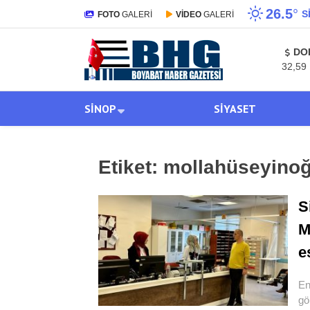
26.5
°
S
FOTO
GALERİ
VİDEO
GALERİ
DO
32,59
SINOP
SIYASET
Etiket:
mollahüseyinoğ
S
M
e
En
gö